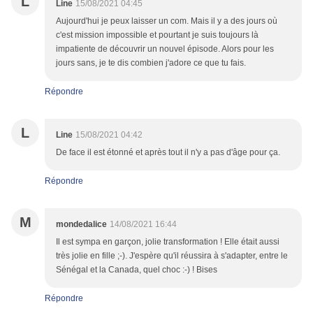
L
Line
15/08/2021 04:45
Aujourd'hui je peux laisser un com. Mais il y a des jours où
c'est mission impossible et pourtant je suis toujours là
impatiente de découvrir un nouvel épisode. Alors pour les
jours sans, je te dis combien j'adore ce que tu fais.
Répondre
L
Line
15/08/2021 04:42
De face il est étonné et après tout il n'y a pas d'âge pour ça.
Répondre
M
mondedalice
14/08/2021 16:44
Il est sympa en garçon, jolie transformation ! Elle était aussi
très jolie en fille ;-). J'espère qu'il réussira à s'adapter, entre le
Sénégal et la Canada, quel choc :-) ! Bises
Répondre