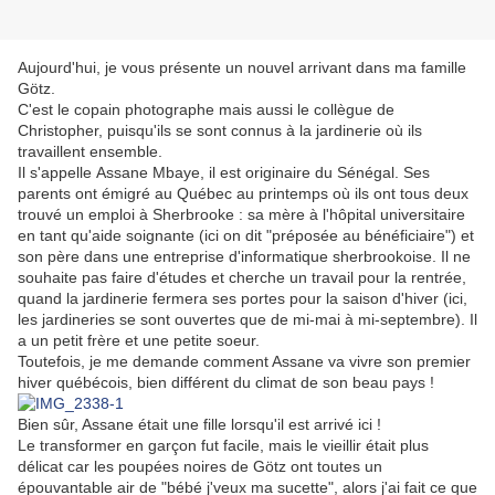
Aujourd'hui, je vous présente un nouvel arrivant dans ma famille
Götz.
C'est le copain photographe mais aussi le collègue de
Christopher, puisqu'ils se sont connus à la jardinerie où ils
travaillent ensemble.
Il s'appelle Assane Mbaye, il est originaire du Sénégal. Ses
parents ont émigré au Québec au printemps où ils ont tous deux
trouvé un emploi à Sherbrooke : sa mère à l'hôpital universitaire
en tant qu'aide soignante (ici on dit "préposée au bénéficiaire") et
son père dans une entreprise d'informatique sherbrookoise. Il ne
souhaite pas faire d'études et cherche un travail pour la rentrée,
quand la jardinerie fermera ses portes pour la saison d'hiver (ici,
les jardineries se sont ouvertes que de mi-mai à mi-septembre). Il
a un petit frère et une petite soeur.
Toutefois, je me demande comment Assane va vivre son premier
hiver québécois, bien différent du climat de son beau pays !
Bien sûr, Assane était une fille lorsqu'il est arrivé ici !
Le transformer en garçon fut facile, mais le vieillir était plus
délicat car les poupées noires de Götz ont toutes un
épouvantable air de "bébé j'veux ma sucette", alors j'ai fait ce que