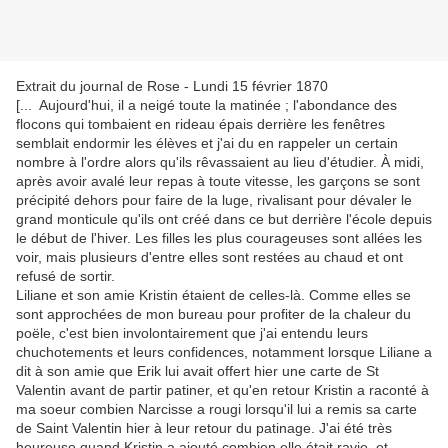
Extrait du journal de Rose - Lundi 15 février 1870
[... Aujourd'hui, il a neigé toute la matinée ; l'abondance des
flocons qui tombaient en rideau épais derrière les fenêtres
semblait endormir les élèves et j'ai du en rappeler un certain
nombre à l'ordre alors qu'ils rêvassaient au lieu d'étudier. À midi,
après avoir avalé leur repas à toute vitesse, les garçons se sont
précipité dehors pour faire de la luge, rivalisant pour dévaler le
grand monticule qu'ils ont créé dans ce but derrière l'école depuis
le début de l'hiver. Les filles les plus courageuses sont allées les
voir, mais plusieurs d'entre elles sont restées au chaud et ont
refusé de sortir.
Liliane et son amie Kristin étaient de celles-là. Comme elles se
sont approchées de mon bureau pour profiter de la chaleur du
poële, c'est bien involontairement que j'ai entendu leurs
chuchotements et leurs confidences, notamment lorsque Liliane a
dit à son amie que Erik lui avait offert hier une carte de St
Valentin avant de partir patiner, et qu'en retour Kristin a raconté à
ma soeur combien Narcisse a rougi lorsqu'il lui a remis sa carte
de Saint Valentin hier à leur retour du patinage. J'ai été très
heureuse quand Kristin a ajouté combien elle était ravie, et