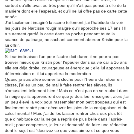
surtout qu'elle avait eu très peur qu'il n'ait pas pensé à elle de la
manière dont elle l'espérait, et qu'il ne lui offre pas de carte cette
année.
J'ai facilement imaginé la scène tellement j'ai l'habitude de voir
les jours de Narcisse rougir malgré qu'il approche ses 17 ans ! Il
a surement gardé la carte dans sa poche pendant toute la
séance de patinage, ne sachant comment aborder Kristin pour la
lui offrir.
Si leur inclinaison l'un pour l'autre doit durer, il ne pourra pas
trouver mieux que Kristin pour l'épauler dans sa vie car à 16 ans
elle est déjà droite, courageuse et énergique ; elle lui apportera la
détermination et il lui apportera la modération.
Quand je suis allée sonner la cloche pour l'heure du retour en
classe, j'ai eu un peu de mal à faire rentrer les élèves, ils
s'amusaient tellement bien ! Mais ce n'est pas en se roulant dans
la neige qu'ils apprendront ce que je dois leur enseigner, alors j'ai
un peu élevé la voix pour rassembler mon petit troupeau qui est
finalement rentré pour découvrir les joies de la conjugaison et du
calcul mental ! Mais j'ai du les laisser rentrer chez eux plus tôt
que d'habitude car la neige a repris de plus belle dans l'après-
midi ; pour compenser, je leur ai demandé de faire une rédaction
dont le sujet est "décrivez ce que vous aimez et ce que vous