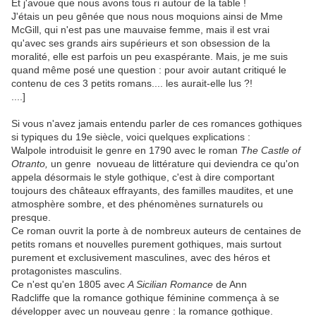
Et j'avoue que nous avons tous ri autour de la table !
J'étais un peu gênée que nous nous moquions ainsi de Mme
McGill, qui n'est pas une mauvaise femme, mais il est vrai
qu'avec ses grands airs supérieurs et son obsession de la
moralité, elle est parfois un peu exaspérante. Mais, je me suis
quand même posé une question : pour avoir autant critiqué le
contenu de ces 3 petits romans.... les aurait-elle lus ?!
....]
Si vous n'avez jamais entendu parler de ces romances gothiques
si typiques du 19e siècle, voici quelques explications :
Walpole introduisit le genre en 1790 avec le roman
The Castle of
Otranto,
un genre novueau de littérature qui deviendra ce qu'on
appela désormais le style gothique, c'est à dire comportant
toujours des châteaux effrayants, des familles maudites, et une
atmosphère sombre, et des phénomènes surnaturels ou
presque.
Ce roman ouvrit la porte à de nombreux auteurs de centaines de
petits romans et nouvelles purement gothiques, mais surtout
purement et exclusivement masculines, avec des héros et
protagonistes masculins.
Ce n'est qu'en 1805 avec
A Sicilian Romance
de Ann
Radcliffe que la romance gothique féminine commença à se
développer avec un nouveau genre : la romance gothique.