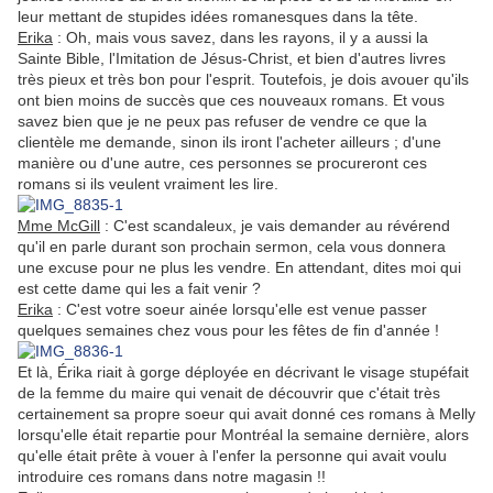
leur mettant de stupides idées romanesques dans la tête.
Erika
: Oh, mais vous savez, dans les rayons, il y a aussi la
Sainte Bible, l'Imitation de Jésus-Christ, et bien d'autres livres
très pieux et très bon pour l'esprit. Toutefois, je dois avouer qu'ils
ont bien moins de succès que ces nouveaux romans. Et vous
savez bien que je ne peux pas refuser de vendre ce que la
clientèle me demande, sinon ils iront l'acheter ailleurs ; d'une
manière ou d'une autre, ces personnes se procureront ces
romans si ils veulent vraiment les lire.
Mme McGill
: C'est scandaleux, je vais demander au révérend
qu'il en parle durant son prochain sermon, cela vous donnera
une excuse pour ne plus les vendre. En attendant, dites moi qui
est cette dame qui les a fait venir ?
Erika
: C'est votre soeur ainée lorsqu'elle est venue passer
quelques semaines chez vous pour les fêtes de fin d'année !
Et là, Érika riait à gorge déployée en décrivant le visage stupéfait
de la femme du maire qui venait de découvrir que c'était très
certainement sa propre soeur qui avait donné ces romans à Melly
lorsqu'elle était repartie pour Montréal la semaine dernière, alors
qu'elle était prête à vouer à l'enfer la personne qui avait voulu
introduire ces romans dans notre magasin !!