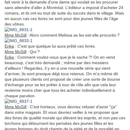
fait venir à la demande d'une dame qui voulait se les procurer
sans attendre d'aller à Montréal. L'éditeur a imposé d'acheter 24
romans, et ils ont eu tout de suite du succès dans le village. Mais
en aucun cas ces livres ne sont pour des jeunes filles de l'âge
des vôtres.
Mme McGill
: Alors comment Melissa se les est-elle procurés ?
Erika
: C'est que quelque lui aura prêté ces livres.
Mme McGill
: Qui ?
Erika
: Comment voulez-vous que je le sache ?! On en vend
beaucoup, c'est très demandé ; même par des messiers
d'ailleurs ! Regardez, il y en a une nouvelle série qui vient
d'arriver, ils sont presque déjà tous retenus. On m'a même dit
que plusieurs clients ont proposé de créer une sorte de bourse
d'échange pour se les prêter à tour de rôle afin que cela leur
revienne moins cher que tous les acheter individuellement à
chaque parution.
Mme McGill
: C'est honteux, vous devriez refuser d'avoir "ça"
dans votre magasin. Et vous devriez veiller à ne proposer que
des livres de qualité morale qui élèvent les esprits, et non pas ces
torchons qui détournent les pensées des jeunes filles et les
jeunes femmes du droit chemin de la piété et de la moralité en