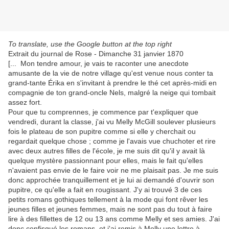
To translate, use the Google button at the top right
Extrait du journal de Rose - Dimanche 31 janvier 1870
[... Mon tendre amour, je vais te raconter une anecdote
amusante de la vie de notre village qu'est venue nous conter ta
grand-tante Érika en s'invitant à prendre le thé cet après-midi en
compagnie de ton grand-oncle Nels, malgré la neige qui tombait
assez fort.
Pour que tu comprennes, je commence par t'expliquer que
vendredi, durant la classe, j'ai vu Melly McGill soulever plusieurs
fois le plateau de son pupitre comme si elle y cherchait ou
regardait quelque chose ; comme je l'avais vue chuchoter et rire
avec deux autres filles de l'école, je me suis dit qu'il y avait là
quelque mystère passionnant pour elles, mais le fait qu'elles
n'avaient pas envie de le faire voir ne me plaisait pas. Je me suis
donc approchée tranquillement et je lui ai demandé d'ouvrir son
pupitre, ce qu'elle a fait en rougissant. J'y ai trouvé 3 de ces
petits romans gothiques tellement à la mode qui font rêver les
jeunes filles et jeunes femmes, mais ne sont pas du tout à faire
lire à des fillettes de 12 ou 13 ans comme Melly et ses amies. J'ai
donc confisqué les romans, et j'ai remis à Melly une lettre à