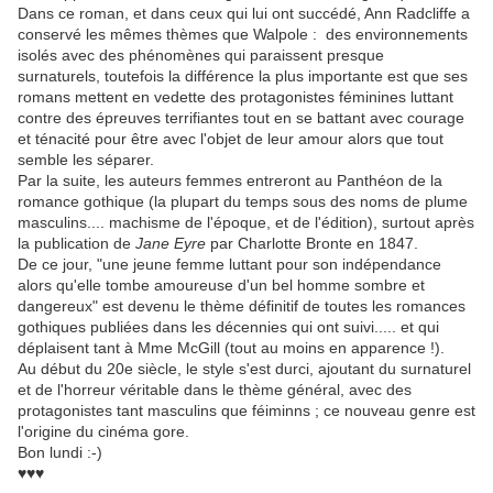
Dans ce roman, et dans ceux qui lui ont succédé, Ann Radcliffe a
conservé les mêmes thèmes que Walpole : des environnements
isolés avec des phénomènes qui paraissent presque
surnaturels, toutefois la différence la plus importante est que ses
romans mettent en vedette des protagonistes féminines luttant
contre des épreuves terrifiantes tout en se battant avec courage
et ténacité pour être avec l'objet de leur amour alors que tout
semble les séparer.
Par la suite, les auteurs femmes entreront au Panthéon de la
romance gothique (la plupart du temps sous des noms de plume
masculins.... machisme de l'époque, et de l'édition), surtout après
la publication de
Jane Eyre
par Charlotte Bronte en 1847.
De ce jour, "une jeune femme luttant pour son indépendance
alors qu'elle tombe amoureuse d'un bel homme sombre et
dangereux" est devenu le thème définitif de toutes les romances
gothiques publiées dans les décennies qui ont suivi..... et qui
déplaisent tant à Mme McGill (tout au moins en apparence !).
Au début du 20e siècle, le style s'est durci, ajoutant du surnaturel
et de l'horreur véritable dans le thème général, avec des
protagonistes tant masculins que féiminns ; ce nouveau genre est
l'origine du cinéma gore.
Bon lundi :-)
♥♥♥