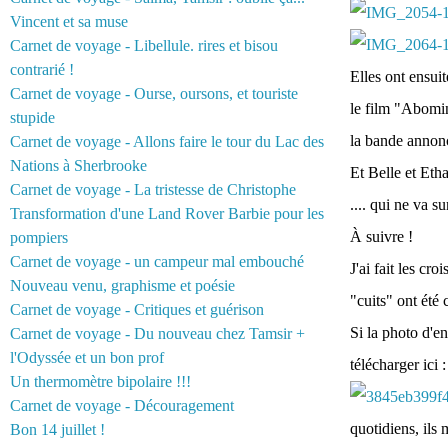
Vincent et sa muse
Carnet de voyage - Libellule. rires et bisou
contrarié !
Elles ont ensuit
Carnet de voyage - Ourse, oursons, et touriste
le film "Abomin
stupide
la bande annon
Carnet de voyage - Allons faire le tour du Lac des
Nations à Sherbrooke
Et Belle et Etha
Carnet de voyage - La tristesse de Christophe
.... qui ne va s
Transformation d'une Land Rover Barbie pour les
À suivre !
pompiers
Carnet de voyage - un campeur mal embouché
J'ai fait les cr
Nouveau venu, graphisme et poésie
"cuits" ont été 
Carnet de voyage - Critiques et guérison
Si la photo d'en
Carnet de voyage - Du nouveau chez Tamsir +
l'Odyssée et un bon prof
télécharger ici 
Un thermomètre bipolaire !!!
Carnet de voyage - Découragement
quotidiens, ils 
Bon 14 juillet !