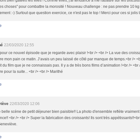
sont bien gâtées les filles ! Comme elles, j'ai tendance à me rabattre sur les biscuits,
s choses" pour combattre la morosité ! Nouveau challenge : ne pas prendre 10 kg
ement :-) Surtout que question exercice, ce n'est pas le top ! Merci pour ces si jolis 
e
hé
22/03/2020 12:55
pour ce nouvel épisode que je regarde avec plaisir !<br /> <br /> La vue des croi
ire mon pain ce matin. J’avais un peu laissé de côté par manque de temps.<br /> <b
ait du film que je ne connaissais pas. Il y a de très bons films d’animation !<br /> <b
re pour la suite... <br /> <br /> Marithé
e
iève
22/03/2020 12:06
 belle scène de petit déjeuner bien paisible!! La photo d'ensemble reflète vraimen
ce!! <br /> <br /> Super la fabrication des croissants! Ils sont très appétissants!!<b
Geneviève.
e