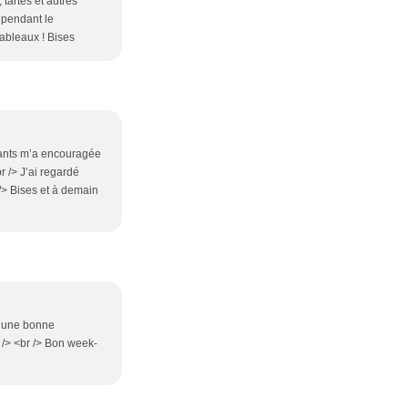
 tartes et autres
 pendant le
tableaux ! Bises
ssants m’a encouragée
r /> J’ai regardé
r /> Bises et à demain
t une bonne
r /> <br /> Bon week-