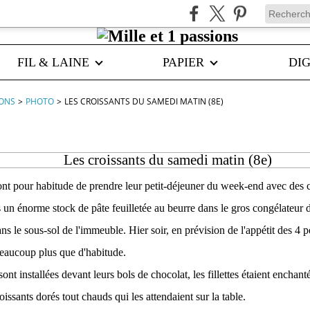
FIL & LAINE
PAPIER
DIG
IONS
>
PHOTO
>
LES CROISSANTS DU SAMEDI MATIN (8E)
Les croissants du samedi matin (8e)
ont pour habitude de prendre leur petit-déjeuner du week-end avec des c
s un énorme stock de pâte feuilletée au beurre dans le gros congélateur d
ns le sous-sol de l'immeuble. Hier soir, en prévision de l'appétit des 4 pet
eaucoup plus que d'habitude.
ont installées devant leurs bols de chocolat, les fillettes étaient enchant
ssants dorés tout chauds qui les attendaient sur la table.