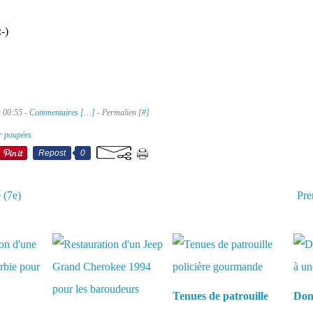
-)
à 00:55 -
Commentaires [
…
]
- Permalien [
#
]
r poupées
Repost
0
 (7e)
Pre
aussi :
Tenues de patrouille
Donn