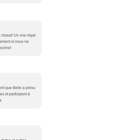
t chaud! Un vrai régal
inement si nous ne
 scène!
ment que Belle a prévu
es et participent à
s