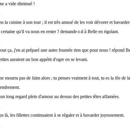
ne a vide diminué !
s la cuisine à son tour ; il est très amusé de les voir dévorer et bavard
 certaine qu'il va nous en rester ? demande-t-il à Belle en rigolant.
pour ça, j'en ai préparé une autre fournée rien que pour nous ! répond Be
tites auraient un bon appétit d'ogre en se levant.
ne mourra pas de faim alors ; tu penses vraiment à tout, tu es la fée de la
 tendrement.
 un long regard plein d'amour au dessus des petites têtes affamées.
 là, les fillettes continuaient à se régaler et à bavarder joyeusement.