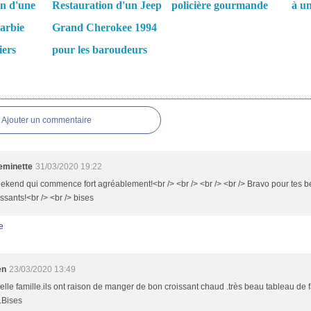
n d'une
Restauration d'un Jeep
policière gourmande
à un
arbie
Grand Cherokee 1994
iers
pour les baroudeurs
es
Ajouter un commentaire
minette
31/03/2020 19:22
kend qui commence fort agréablement!<br /> <br /> <br /> <br /> Bravo pour tes b
ssants!<br /> <br /> bises
e
en
23/03/2020 13:49
elle famille.ils ont raison de manger de bon croissant chaud .très beau tableau de f
.Bises