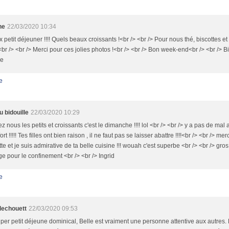
ne
22/03/2020 10:34
 petit déjeuner !!!! Quels beaux croissants !<br /> <br /> Pour nous thé, biscottes et c
<br /> <br /> Merci pour ces jolies photos !<br /> <br /> Bon week-end<br /> <br /> Bi
ne
e
 bidouille
22/03/2020 10:29
z nous les petits et croissants c'est le dimanche !!!! lol <br /> <br /> y a pas de mal
rt !!!!! Tes filles ont bien raison , il ne faut pas se laisser abattre !!!!<br /> <br /> mer
te et je suis admirative de ta belle cuisine !!! wouah c'est superbe <br /> <br /> gro
e pour le confinement <br /> <br /> Ingrid
e
llechouett
22/03/2020 09:53
per petit déjeune dominical, Belle est vraiment une personne attentive aux autres