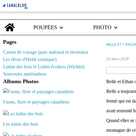
Home
POUPÉES
PHOTO
Pages
MILLE ET 1 PASS
Carnet de voyage (parc national et environs)
22 mars 2020
Les rêves d'Heidi (onirique)
Lutins des bois et Lutins écoliers (Wichtel)
Souvenirs amérindiens
Albums Photos
Belle et Ethan 
Belle a toujour
fermé qui est da
Faune, flore et paysages canadiens
avait remonté b
Quand elles se s
Les lutins des bois
montagne de croi