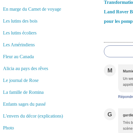
Transformatio
En marge du Carnet de voyage
Land Rover B
Les lutins des bois
pour les pomp
Les lutins écoliers
Commentair
Les Amérindiens
Fleur au Canada
Alicia au pays des rêves
M
Mamie
Un wee
Le journal de Rose
appéti
La famille de Romina
Répondr
Enfants sages du passé
G
gardi
L'envers du décor (explications)
Très b
Photo
scène