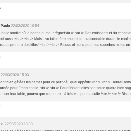
e
-Paule
22/03/2020 16:54
 belle famille où la bonne humeur règne!<br /> <br /> Des croissants et du chocola
oi aussi.<br /> <br /> Mais il va falloir être encore plus raisonnable durant le conf
s pas prendre des kilos!!!<br /> <br /> Bisous et merci pour ces superbes mises en
e
22/03/2020 15:03
sont bien gâtées les petites pour ce petit déj. quel appétit!!!<br /> <br /> Heureuse
urnée pour Ethan et elle. <br /> <br /> Pour l'instant elles sont toute quatre bien sag
asser leur table, pourvu que cela dure... à très vite pour la suite !<br /> <br /> Bisou
e
le
22/03/2020 13:39