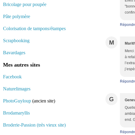
Elles 
Bricolage pour poupée
"bonne
confin
Pâte polymère
Répondr
Colorisation de tampons/étampes
Scrapbooking
M
Marit
Merci 
Bavardages
à refa
l’extr
Mes autres sites
j’espè
Facebook
Répondr
Naturelimages
G
Genev
PhotoGuyloup
(ancien site)
Quelle
Brodamaryllis
ambian
end. 
Broderie-Passion (très vieux site)
Répondr