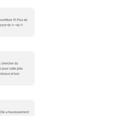
onfiture !!!! Plus de
zzzz<br /> <br />
 a chercher du
ci pour cette jolie
s bisous et bon
. Elle a heureusement