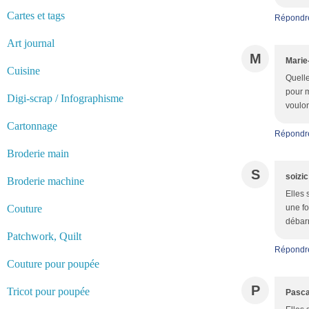
Cartes et tags
Répondr
Art journal
M
Marie
Cuisine
Quelle
pour m
Digi-scrap / Infographisme
voulon
Cartonnage
Répondr
Broderie main
S
soizic
Broderie machine
Elles 
Couture
une fo
débarr
Patchwork, Quilt
Répondr
Couture pour poupée
P
Tricot pour poupée
Pasca