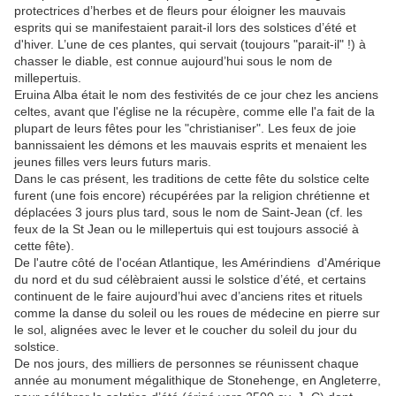
protectrices d’herbes et de fleurs pour éloigner les mauvais
esprits qui se manifestaient parait-il lors des solstices d’été et
d'hiver. L’une de ces plantes, qui servait (toujours "parait-il" !) à
chasser le diable, est connue aujourd’hui sous le nom de
millepertuis.
Eruina Alba était le nom des festivités de ce jour chez les anciens
celtes, avant que l'église ne la récupère, comme elle l'a fait de la
plupart de leurs fêtes pour les "christianiser". Les feux de joie
bannissaient les démons et les mauvais esprits et menaient les
jeunes filles vers leurs futurs maris.
Dans le cas présent, les traditions de cette fête du solstice celte
furent (une fois encore) récupérées par la religion chrétienne et
déplacées 3 jours plus tard, sous le nom de Saint-Jean (cf. les
feux de la St Jean ou le millepertuis qui est toujours associé à
cette fête).
De l'autre côté de l'océan Atlantique, les Amérindiens d'Amérique
du nord et du sud célèbraient aussi le solstice d’été, et certains
continuent de le faire aujourd’hui avec d’anciens rites et rituels
comme la danse du soleil ou les roues de médecine en pierre sur
le sol, alignées avec le lever et le coucher du soleil du jour du
solstice.
De nos jours, des milliers de personnes se réunissent chaque
année au monument mégalithique de Stonehenge, en Angleterre,