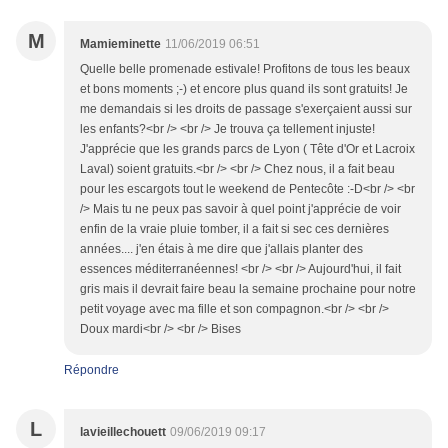
M
Mamieminette
11/06/2019 06:51
Quelle belle promenade estivale! Profitons de tous les beaux
et bons moments ;-) et encore plus quand ils sont gratuits! Je
me demandais si les droits de passage s'exerçaient aussi sur
les enfants?<br /> <br /> Je trouva ça tellement injuste!
J'apprécie que les grands parcs de Lyon ( Tête d'Or et Lacroix
Laval) soient gratuits.<br /> <br /> Chez nous, il a fait beau
pour les escargots tout le weekend de Pentecôte :-D<br /> <br
/> Mais tu ne peux pas savoir à quel point j'apprécie de voir
enfin de la vraie pluie tomber, il a fait si sec ces dernières
années.... j'en étais à me dire que j'allais planter des
essences méditerranéennes! <br /> <br /> Aujourd'hui, il fait
gris mais il devrait faire beau la semaine prochaine pour notre
petit voyage avec ma fille et son compagnon.<br /> <br />
Doux mardi<br /> <br /> Bises
Répondre
L
lavieillechouett
09/06/2019 09:17