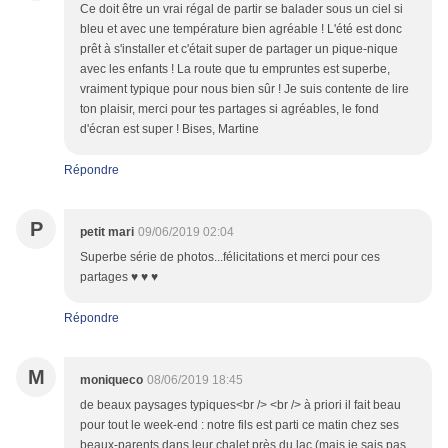
Ce doit être un vrai régal de partir se balader sous un ciel si
bleu et avec une température bien agréable ! L'été est donc
prêt à s'installer et c'était super de partager un pique-nique
avec les enfants ! La route que tu empruntes est superbe,
vraiment typique pour nous bien sûr ! Je suis contente de lire
ton plaisir, merci pour tes partages si agréables, le fond
d'écran est super ! Bises, Martine
Répondre
P
petit mari
09/06/2019 02:04
Superbe série de photos...félicitations et merci pour ces
partages ♥ ♥ ♥
Répondre
M
moniqueco
08/06/2019 18:45
de beaux paysages typiques<br /> <br /> à priori il fait beau
pour tout le week-end : notre fils est parti ce matin chez ses
beaux-parents dans leur chalet près du lac (mais je sais pas