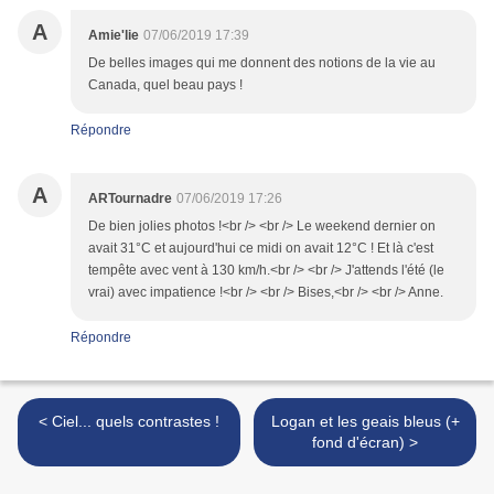
A
Amie'lie
07/06/2019 17:39
De belles images qui me donnent des notions de la vie au
Canada, quel beau pays !
Répondre
A
ARTournadre
07/06/2019 17:26
De bien jolies photos !<br /> <br /> Le weekend dernier on
avait 31°C et aujourd'hui ce midi on avait 12°C ! Et là c'est
tempête avec vent à 130 km/h.<br /> <br /> J'attends l'été (le
vrai) avec impatience !<br /> <br /> Bises,<br /> <br /> Anne.
Répondre
< Ciel... quels contrastes !
Logan et les geais bleus (+
fond d'écran) >