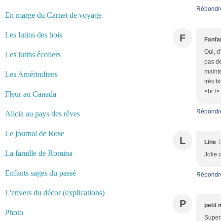
Répondr
En marge du Carnet de voyage
Les lutins des bois
F
Fanfa
Oui, d
Les lutins écoliers
pas de
mainte
Les Amérindiens
très b
<br />
Fleur au Canada
Répondr
Alicia au pays des rêves
Le journal de Rose
L
Line
1
La famille de Romina
Jolie 
Enfants sages du passé
Répondr
L'envers du décor (explications)
P
petit 
Photo
Superb