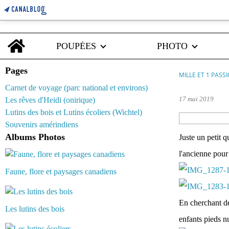
Home
POUPÉES
PHOTO
Pages
MILLE ET 1 PASS
Carnet de voyage (parc national et environs)
17 mai 2019
Les rêves d'Heidi (onirique)
Lutins des bois et Lutins écoliers (Wichtel)
Souvenirs amérindiens
Albums Photos
Juste un petit 
l'ancienne pour
Faune, flore et paysages canadiens
En cherchant de
Les lutins des bois
enfants pieds n