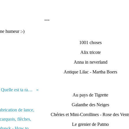
---
nne humeur :-)
1001 choses
Alix tricote
Anna in neverland
Antique Lilac - Martha Boers
De quel pays es-tu ? Quelle est ta religion ? Quelle est ta race ?
Au pays de Tigrette
Galanthe des Neiges
Chéries et Mini-Corollines - Rose des Vent
Le grenier de Patmo