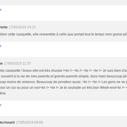
e
nette
17/05/2019 14:21
 bien cette casquette, elle ressemble à celle que portait tout le temps mon grand-p
e
ne
17/05/2019 11:37
olie casquette ! bravo elle est très réussie !<br /> <br /> <br /> <br /> Je suis bien d'a
souvent à la vie de mes parents et grands-parents simple, dure mais beaucoup plus
up moins de violence. Beaucoup de privation aussi. <br /> <br /> Les gens ne se 
pour un oui ou pour un non<br /> <br /> Je te souhaite un très bon Week-end<br /> <
tine
e
llechouett
17/05/2019 09:00