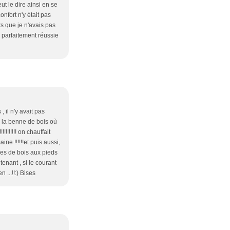
ut le dire ainsi en se
onfort n'y était pas
s que je n'avais pas
e, parfaitement réussie
 il n'y avait pas
ns la benne de bois où
!!!!!!! on chauffait
ne !!!!!!et puis aussi,
oches de bois aux pieds
ntenant , si le courant
 ...!!:) Bises