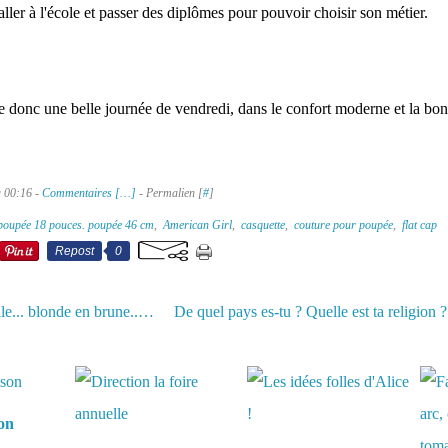
ller à l'école et passer des diplômes pour pouvoir choisir son métier.
e donc une belle journée de vendredi, dans le confort moderne et la bo
à 00:16 -
Commentaires [
…
]
- Permalien [
#
]
poupée 18 pouces. poupée 46 cm
,
American Girl
,
casquette
,
couture pour poupée
,
flat cap
Repost
0
Garçon en fille... blonde en brune... ??
aussi :
son