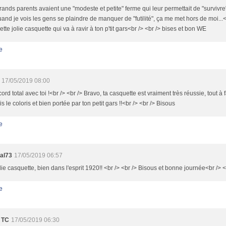
ands parents avaient une "modeste et petite" ferme qui leur permettait de "survivre
and je vois les gens se plaindre de manquer de "futilité", ça me met hors de moi...<
ette jolie casquette qui va à ravir à ton p'tit gars<br /> <br /> bises et bon WE
e
17/05/2019 08:00
ord total avec toi !<br /> <br /> Bravo, ta casquette est vraiment très réussie, tout à 
s le coloris et bien portée par ton petit gars !!<br /> <br /> Bisous
e
al73
17/05/2019 06:57
olie casquette, bien dans l'esprit 1920!! <br /> <br /> Bisous et bonne journée<br /> 
e
 TC
17/05/2019 06:30