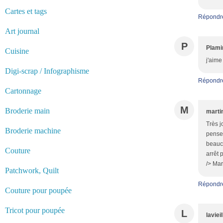
Cartes et tags
Répondr
Art journal
P
Plami
Cuisine
j'aime
Digi-scrap / Infographisme
Répondr
Cartonnage
M
Broderie main
marti
Très j
Broderie machine
pense 
beauco
Couture
arrêt 
/> Mar
Patchwork, Quilt
Répondr
Couture pour poupée
Tricot pour poupée
L
laviei