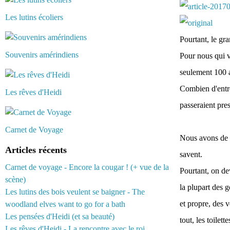
Les lutins écoliers
Pourtant, le gra
Souvenirs amérindiens
Pour nous qui vi
seulement 100 a
Combien d'entre
Les rêves d'Heidi
passeraient pre
Carnet de Voyage
Nous avons de l
Articles récents
savent.
Carnet de voyage - Encore la cougar ! (+ vue de la
Pourtant, on de
scène)
la plupart des 
Les lutins des bois veulent se baigner - The
et propre, des 
woodland elves want to go for a bath
Les pensées d'Heidi (et sa beauté)
tout, les toilet
Les rêves d'Heidi - La rencontre avec le roi