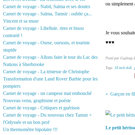
ou simplement a
Carnet de voyage - Nabil, Salma et ses doutes
Carnet de voyage - Salma, Tamsir : oublie ça...
Vincent et sa muse
Carnet de voyage - Libellule. rires et bisou
Je vous souhait
contrarié !
♥♥♥
Carnet de voyage - Ourse, oursons, et touriste
stupide
Carnet de voyage - Allons faire le tour du Lac des
Posté par Guyloup 
Nations à Sherbrooke
Tags:
18 inch doll
,
Carnet de voyage - La tristesse de Christophe
Transformation d'une Land Rover Barbie pour les
pompiers
Carnet de voyage - un campeur mal embouché
Nouveau venu, graphisme et poésie
Vous aimerez 
Carnet de voyage - Critiques et guérison
Carnet de voyage - Du nouveau chez Tamsir +
l'Odyssée et un bon prof
Le petit héris
Un thermomètre bipolaire !!!