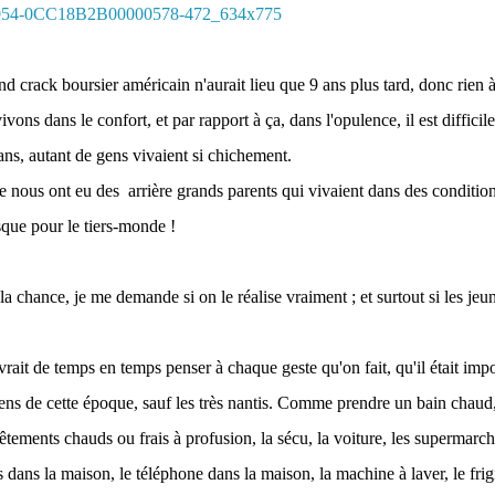
nd crack boursier américain n'aurait lieu que 9 ans plus tard, donc rien à
vons dans le confort, et par rapport à ça, dans l'opulence, il est difficile
ns, autant de gens vivaient si chichement.
 nous ont eu des arrière grands parents qui vivaient dans des condition
sque pour le tiers-monde !
a chance, je me demande si on le réalise vraiment ; et surtout si les jeu
vrait de temps en temps penser à chaque geste qu'on fait, qu'il était imp
gens de cette époque, sauf les très nantis. Comme prendre un bain chaud, 
vêtements chauds ou frais à profusion, la sécu, la voiture, les supermarc
tes dans la maison, le téléphone dans la maison, la machine à laver, le frigi