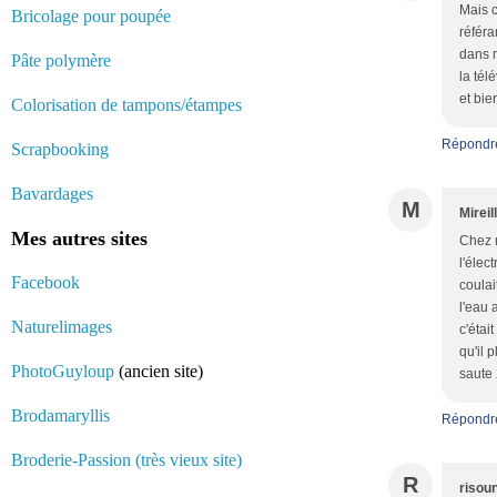
Mais c
Bricolage pour poupée
référa
dans m
Pâte polymère
la tél
et bie
Colorisation de tampons/étampes
Répondr
Scrapbooking
Bavardages
M
Mireil
Mes autres sites
Chez m
l'élec
Facebook
coulai
l'eau 
Naturelimages
c'étai
qu'il p
PhotoGuyloup
(ancien site)
saute 
Brodamaryllis
Répondr
Broderie-Passion (très vieux site)
R
risou