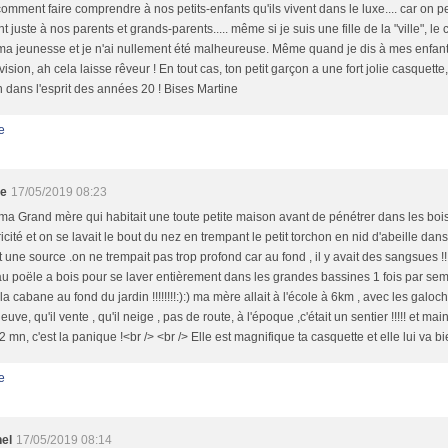
omment faire comprendre à nos petits-enfants qu'ils vivent dans le luxe.... car on pe
nt juste à nos parents et grands-parents..... même si je suis une fille de la "ville", le c
a jeunesse et je n'ai nullement été malheureuse. Même quand je dis à mes enfant
évision, ah cela laisse rêveur ! En tout cas, ton petit garçon a une fort jolie casquett
n dans l'esprit des années 20 ! Bises Martine
e
le
17/05/2019 08:23
a Grand mère qui habitait une toute petite maison avant de pénétrer dans les bois ,
tricité et on se lavait le bout du nez en trempant le petit torchon en nid d'abeille da
t une source .on ne trempait pas trop profond car au fond , il y avait des sangsues !!!!!!
au poële a bois pour se laver entièrement dans les grandes bassines 1 fois par semai
t la cabane au fond du jardin !!!!!!!!:):) ma mère allait à l'école à 6km , avec les gal
leuve, qu'il vente , qu'il neige , pas de route, à l'époque ,c'était un sentier !!!!! et mai
2 mn, c'est la panique !<br /> <br /> Elle est magnifique ta casquette et elle lui va bien
e
nel
17/05/2019 08:14