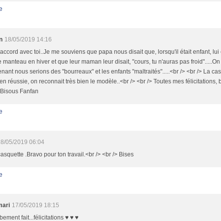
e
n
18/05/2019 14:16
'accord avec toi..Je me souviens que papa nous disait que, lorsqu'il était enfant, lui 
 manteau en hiver et que leur maman leur disait, "cours, tu n'auras pas froid".....On 
nant nous serions des "bourreaux" et les enfants "maltraités".....<br /> <br /> La casqu
ien réussie, on reconnait très bien le modèle..<br /> <br /> Toutes mes félicitations,
 Bisous Fanfan
e
8/05/2019 06:04
casquette .Bravo pour ton travail.<br /> <br /> Bises
e
mari
17/05/2019 18:15
ement fait...félicitations ♥ ♥ ♥