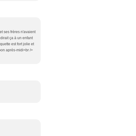
et ses frères n'avaient
dirait ça à un enfant
ette est fort jolie et
 bon après-midi<br />