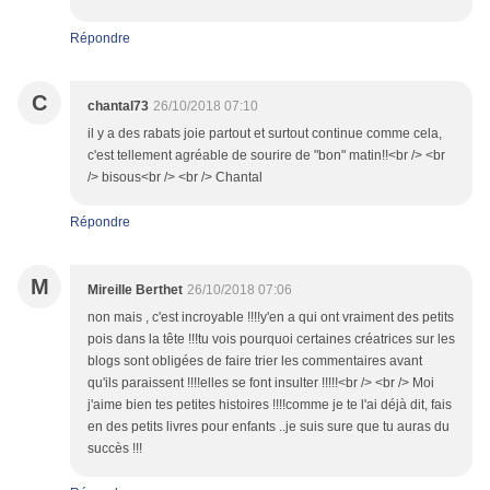
Répondre
C
chantal73
26/10/2018 07:10
il y a des rabats joie partout et surtout continue comme cela,
c'est tellement agréable de sourire de "bon" matin!!<br /> <br
/> bisous<br /> <br /> Chantal
Répondre
M
Mireille Berthet
26/10/2018 07:06
non mais , c'est incroyable !!!!y'en a qui ont vraiment des petits
pois dans la tête !!!tu vois pourquoi certaines créatrices sur les
blogs sont obligées de faire trier les commentaires avant
qu'ils paraissent !!!!elles se font insulter !!!!!<br /> <br /> Moi
j'aime bien tes petites histoires !!!!comme je te l'ai déjà dit, fais
en des petits livres pour enfants ..je suis sure que tu auras du
succès !!!