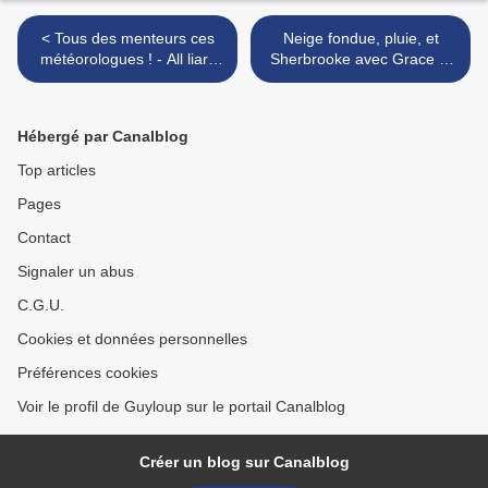
< Tous des menteurs ces
Neige fondue, pluie, et
météorologues ! - All liars
Sherbrooke avec Grace et
these meteorologists !
Julie - Snow melted, rain,
and Sherbrooke with Grace
and Julie >
Hébergé par Canalblog
Top articles
Pages
Contact
Signaler un abus
C.G.U.
Cookies et données personnelles
Préférences cookies
Voir le profil de Guyloup sur le portail Canalblog
Créer un blog sur Canalblog