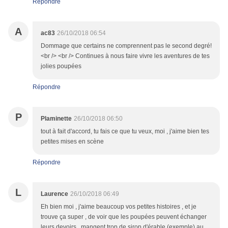
Répondre
A
ac83
26/10/2018 06:54
Dommage que certains ne comprennent pas le second degré!
<br /> <br /> Continues à nous faire vivre les aventures de tes
jolies poupées
Répondre
P
Plaminette
26/10/2018 06:50
tout à fait d'accord, tu fais ce que tu veux, moi , j'aime bien tes
petites mises en scène
Répondre
L
Laurence
26/10/2018 06:49
Eh bien moi , j'aime beaucoup vos petites histoires , et je
trouve ça super , de voir que les poupées peuvent échanger
leurs devoirs , mangent trop de sirop d'érable (exemple) au