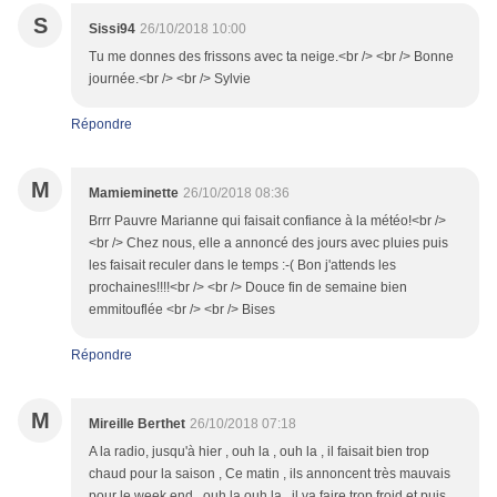
S
Sissi94
26/10/2018 10:00
Tu me donnes des frissons avec ta neige.<br /> <br /> Bonne
journée.<br /> <br /> Sylvie
Répondre
M
Mamieminette
26/10/2018 08:36
Brrr Pauvre Marianne qui faisait confiance à la météo!<br />
<br /> Chez nous, elle a annoncé des jours avec pluies puis
les faisait reculer dans le temps :-( Bon j'attends les
prochaines!!!!<br /> <br /> Douce fin de semaine bien
emmitouflée <br /> <br /> Bises
Répondre
M
Mireille Berthet
26/10/2018 07:18
A la radio, jusqu'à hier , ouh la , ouh la , il faisait bien trop
chaud pour la saison , Ce matin , ils annoncent très mauvais
pour le week end , ouh la ouh la , il va faire trop froid et puis