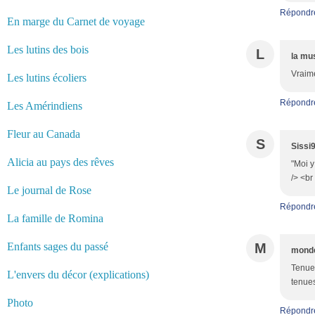
Répondr
En marge du Carnet de voyage
Les lutins des bois
L
la mu
Vraime
Les lutins écoliers
Répondr
Les Amérindiens
Fleur au Canada
S
Sissi
Alicia au pays des rêves
"Moi y
/> <br
Le journal de Rose
Répondr
La famille de Romina
Enfants sages du passé
M
monde
Tenue 
L'envers du décor (explications)
tenues
Photo
Répondr