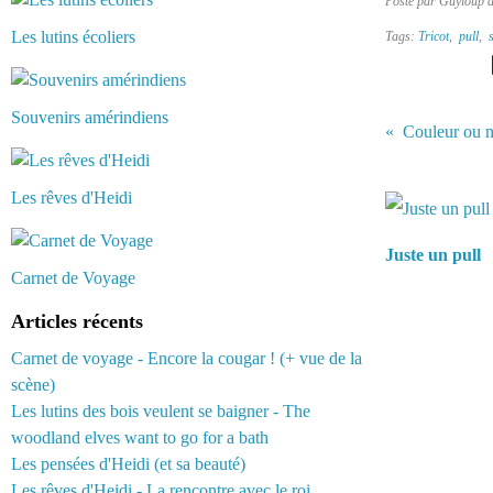
Posté par Guyloup 
Les lutins écoliers
Tags:
Tricot
,
pull
,
Souvenirs amérindiens
Couleur ou no
Vous aimerez 
Les rêves d'Heidi
Juste un pull
Carnet de Voyage
Articles récents
Carnet de voyage - Encore la cougar ! (+ vue de la
scène)
Les lutins des bois veulent se baigner - The
woodland elves want to go for a bath
Les pensées d'Heidi (et sa beauté)
Les rêves d'Heidi - La rencontre avec le roi