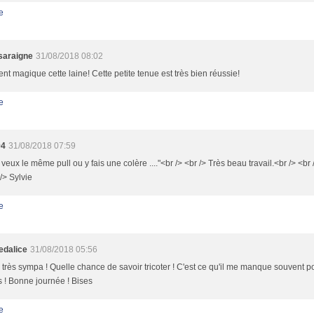
e
saraigne
31/08/2018 08:02
nt magique cette laine! Cette petite tenue est très bien réussie!
e
94
31/08/2018 07:59
 veux le même pull ou y fais une colère ...."<br /> <br /> Très beau travail.<br /> <b
 /> Sylvie
e
dalice
31/08/2018 05:56
très sympa ! Quelle chance de savoir tricoter ! C'est ce qu'il me manque souvent 
 ! Bonne journée ! Bises
e