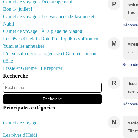
Carnet de voyage - Découragement
P
petit 
Bon 14 juillet !
Très jo
Carnet de voyage - Les vacances de Jasmine et
Nabil
Répondr
Carnet de voyage - À la plage de Magog
Les rêves d'Heidi - Botulff et Equibus s'affrontent
M
Mireil
Yumi et les annuaires
ta lai
L'envers du décor - Joggeuse et Gérome sur son
trône
Répondr
Lizzie et Gérome - Le reporter
Recherche
R
risou
splend
Répondr
Principales catégories
N
Carnet de voyage
Nadèg
Elle e
Les rêves d'Heidi