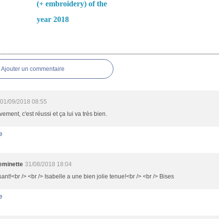
(+ embroidery) of the
year 2018
es
Ajouter un commentaire
01/09/2018 08:55
ivement, c'est réussi et ça lui va très bien.
e
minette
31/08/2018 18:04
ant!<br /> <br /> Isabelle a une bien jolie tenue!<br /> <br /> Bises
e