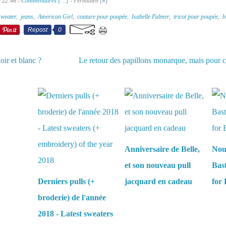
à 22:46 -
Commentaires [
…
]
- Permalien [
#
]
sweater
,
jeans
,
American Girl
,
couture pour poupée
,
Isabelle Palmer
,
tricot pour poupée
,
b
Repost
0
ir et blanc ?
Le retour des papillons monarque, mais pour 
aussi :
Anniversaire de Belle,
Nou
et son nouveau pull
Bas
Derniers pulls (+
jacquard en cadeau
for 
broderie) de l'année
2018 - Latest sweaters