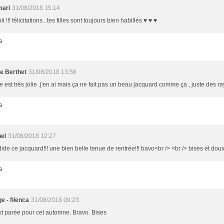
mari
31/08/2018 15:14
li !!! félicitations...tes filles sont toujours bien habillés ♥ ♥ ♥
e
le Berthet
31/08/2018 13:56
ne est très jolie .j'en ai mais ça ne fait pas un beau jacquard comme ça , juste des ra
e
nel
31/08/2018 12:27
ide ce jacquard!!! une bien belle tenue de rentrée!!! bavo<br /> <br /> bises et do
e
e - filenca
31/08/2018 09:23
st parée pour cet automne. Bravo. Bises