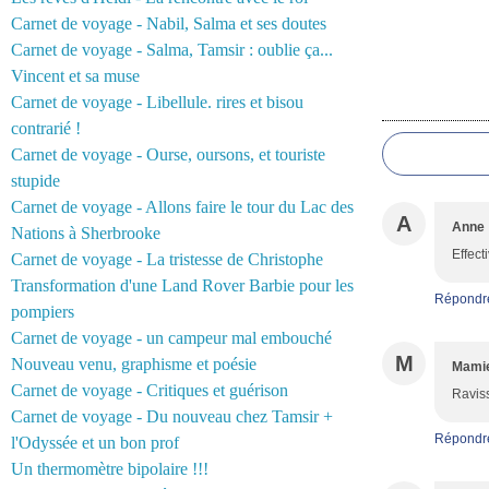
Carnet de voyage - Nabil, Salma et ses doutes
Carnet de voyage - Salma, Tamsir : oublie ça...
Vincent et sa muse
Carnet de voyage - Libellule. rires et bisou
Commentair
contrarié !
Carnet de voyage - Ourse, oursons, et touriste
stupide
Carnet de voyage - Allons faire le tour du Lac des
A
Anne
Nations à Sherbrooke
Effect
Carnet de voyage - La tristesse de Christophe
Transformation d'une Land Rover Barbie pour les
Répondr
pompiers
Carnet de voyage - un campeur mal embouché
M
Nouveau venu, graphisme et poésie
Mamie
Carnet de voyage - Critiques et guérison
Raviss
Carnet de voyage - Du nouveau chez Tamsir +
Répondr
l'Odyssée et un bon prof
Un thermomètre bipolaire !!!