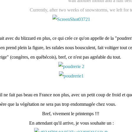
wait another month and a half befor
Currently, after two weeks of snowstorms, we left for t
tait avec du blizzard en plus, ce qui crée ce qu'on appelle de la "poudreri
 en prend plein la figure, les rafales nous bousculent, fait voltiger tout c
eige" (congères, en québécois), bref, ce n'est pas agréable du tout.
 ne fait pas beau en France non plus, avec un petit coup de froid et qu
père que la végétation ne sera pas trop endommagée chez vous.
Bref, vivement le printemps !!!
En attendant qu'il arrive, je vous souhaite un :