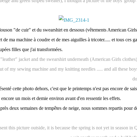
eige and green striped sweater), I thought a picture of the boys' grou
ouson "de cuir" et du swearshirt en dessous (vêtements American Girls)
 de ma machine à coudre et de mes aiguilles à tricoter..... et tous ces ga
upées filles que j'ai transformées.
"leather" jacket and the swearshirt underneath (American Girls clothes
t of my sewing machine and my knitting needles ..... and all these boys
do
résenté cette photo dehors, c'est que le printemps n'est pas encore de sa
 encore un mois et demie environ avant d'en ressentir les effets.
après deux semaines de tempêtes de neige, nous sommes repartis pour d
esent this picture outside, it is because the spring is not yet in season in 