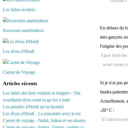
Thomas's b
Les lutins écoliers
En dehors du bl
Souvenirs amérindiens
mes garçons sort
l'origine des po
Les rêves d'Heidi
Apart from the 
wear comes ou
Carnet de Voyage
Si je n'ai pas p
Articles récents
faudra patienter
Les lutins des bois veulent se baigner - The
woodland elves want to go for a bath
Actuellement, 
Les pensées d'Heidi (et sa beauté)
-20° C :
Les rêves d'Heidi - La rencontre avec le roi
If I did not pr
Carnet de voyage - Nabil, Salma et ses doutes
Carnet de voyage - Salma, Tamsir : oublie ça...