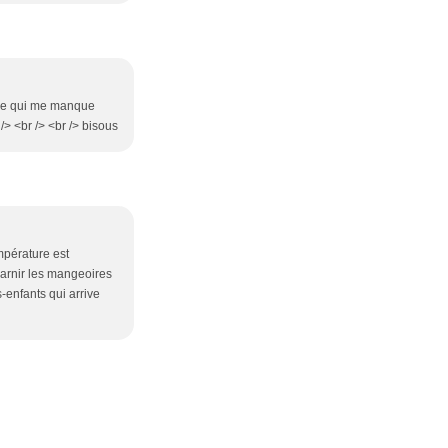
t ce qui me manque
> <br /> <br /> bisous
mpérature est
garnir les mangeoires
-enfants qui arrive