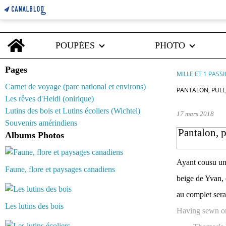
Home
POUPÉES
PHOTO
Pages
MILLE ET 1 PASS
Carnet de voyage (parc national et environs)
PANTALON, PULL
Les rêves d'Heidi (onirique)
Lutins des bois et Lutins écoliers (Wichtel)
17 mars 2018
Souvenirs amérindiens
Pantalon, p
Albums Photos
Ayant cousu un 
Faune, flore et paysages canadiens
beige de Yvan, 
au complet sera
Les lutins des bois
Having sewn on 