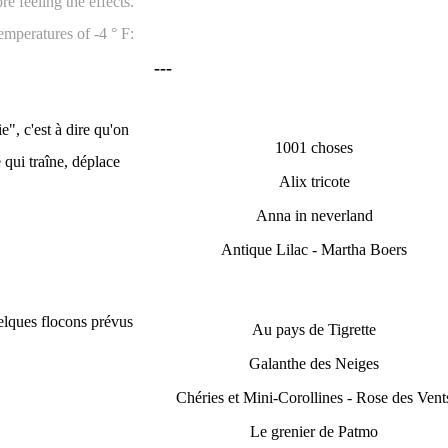
e feeling the effects.
emperatures of -4 ° F:
---
e", c'est à dire qu'o
n
1001 choses
e qui traîne, déplace
Alix tricote
Anna in neverland
Antique Lilac - Martha Boers
elques flocons prévus
Au pays de Tigrette
Galanthe des Neiges
Chéries et Mini-Corollines - Rose des Vent
Le grenier de Patmo