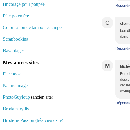
Bricolage pour poupée
Répondr
Pâte polymère
C
chant
Colorisation de tampons/étampes
bon di
dans m
Scrapbooking
Répondr
Bavardages
Mes autres sites
M
Michè
Facebook
Bon di
descen
Naturelimages
car le
d'Afri
PhotoGuyloup
(ancien site)
Répondr
Brodamaryllis
Broderie-Passion (très vieux site)