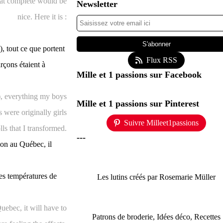
p at complete would be
Newsletter
nice. Here it is :
, tout ce que portent
Flux RSS
rçons étaient à
Mille et 1 passions sur Facebook
), everything my boys
Mille et 1 passions sur Pinterest
 were originally girls
Suivre Milleet1passions
lls that I transformed.
---
ison au Québec, il
es températures de
Les lutins créés par Rosemarie Müller
Quebec, it will have to
Patrons de broderie, Idées déco, Recettes