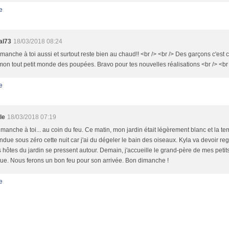
e
al73
18/03/2018 08:24
manche à toi aussi et surtout reste bien au chaud!! <br /> <br /> Des garçons c'es
on tout petit monde des poupées. Bravo pour tes nouvelles réalisations <br /> <br /
e
le
18/03/2018 07:19
manche à toi... au coin du feu. Ce matin, mon jardin était légèrement blanc et la te
due sous zéro cette nuit car j'ai du dégeler le bain des oiseaux. Kyla va devoir re
s hôtes du jardin se pressent autour. Demain, j'accueille le grand-père de mes petits
que. Nous ferons un bon feu pour son arrivée. Bon dimanche !
e