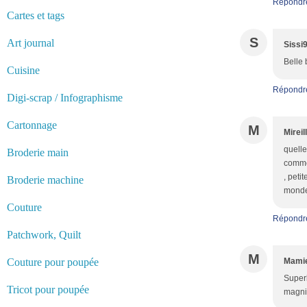
Répondr
Cartes et tags
S
Art journal
Sissi
Belle 
Cuisine
Répondr
Digi-scrap / Infographisme
Cartonnage
M
Mireil
quelle
Broderie main
comme 
, peti
Broderie machine
monde 
Couture
Répondr
Patchwork, Quilt
M
Couture pour poupée
Mamie
Superb
Tricot pour poupée
magnif