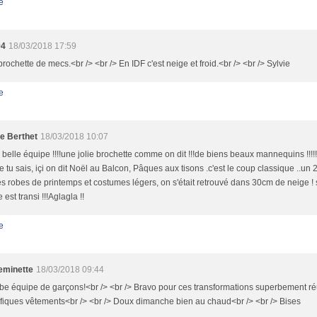
e
94
18/03/2018 17:59
brochette de mecs.<br /> <br /> En IDF c'est neige et froid.<br /> <br /> Sylvie
e
le Berthet
18/03/2018 10:07
 belle équipe !!!!une jolie brochette comme on dit !!!de biens beaux mannequins !!!!!
tu sais, içi on dit Noël au Balcon, Pâques aux tisons .c'est le coup classique ..un 2
tes robes de printemps et costumes légers, on s'était retrouvé dans 30cm de neige ! su
est transi !!!Aglagla !!
e
minette
18/03/2018 09:44
e équipe de garçons!<br /> <br /> Bravo pour ces transformations superbement réu
iques vêtements<br /> <br /> Doux dimanche bien au chaud<br /> <br /> Bises