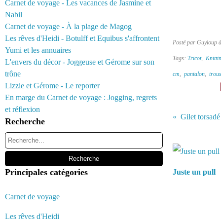
Carnet de voyage - Les vacances de Jasmine et
Nabil
Carnet de voyage - À la plage de Magog
Les rêves d'Heidi - Botulff et Equibus s'affrontent
Posté par Guyloup 
Yumi et les annuaires
Tags:
Tricot
,
Knitti
L'envers du décor - Joggeuse et Gérome sur son
trône
cm
,
pantalon
,
trou
Lizzie et Gérome - Le reporter
En marge du Carnet de voyage : Jogging, regrets
et réflexion
Recherche
Vous aimerez 
Principales catégories
Juste un pull
Carnet de voyage
Les rêves d'Heidi