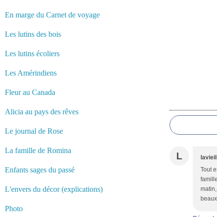
En marge du Carnet de voyage
Les lutins des bois
Les lutins écoliers
Les Amérindiens
Fleur au Canada
Commentair
Alicia au pays des rêves
Le journal de Rose
La famille de Romina
L
laviei
Enfants sages du passé
Tout e
famill
L'envers du décor (explications)
matin,
beaux 
Photo