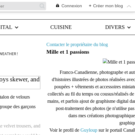
Connexion
+
Créer mon blog
ITAL
CUISINE
DIVERS
Contacter le propriétaire du blog
Mille et 1 passions
WEATHER !
Franco-Canadienne, photographe et aut
boys skewer, and
d'histoires illustrées de photos réalisées ave
poupées + vêtements et accessoires miniat
collectés au fil du temps ou cousus/réalisés d
talon de velours
mains, et parfois ajout de graphisme digital da
 groupe des garçons
post-traitement des photos (je n'utilise pas
dans mes créations photographique
graphiqu
 velvet trousers, and
Voir le profil de
Guyloup
sur le portail Cana