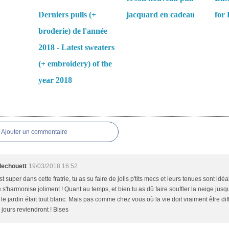
Derniers pulls (+
jacquard en cadeau
for 
broderie) de l'année
2018 - Latest sweaters
(+ embroidery) of the
year 2018
es
Ajouter un commentaire
llechouett
19/03/2018 16:52
st super dans cette fratrie, tu as su faire de jolis p'tits mecs et leurs tenues sont idéal
e s'harmonise joliment ! Quant au temps, et bien tu as dû faire souffler la neige jus
 le jardin était tout blanc. Mais pas comme chez vous où la vie doit vraiment être dif
jours reviendront ! Bises