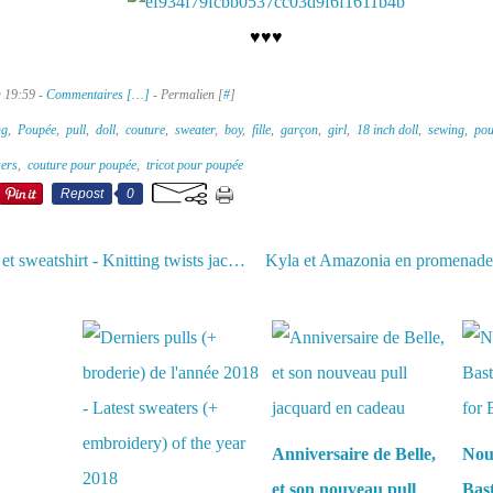
♥♥♥
à 19:59 -
Commentaires [
…
]
- Permalien [
#
]
ng
,
Poupée
,
pull
,
doll
,
couture
,
sweater
,
boy
,
fille
,
garçon
,
girl
,
18 inch doll
,
sewing
,
pou
sers
,
couture pour poupée
,
tricot pour poupée
Repost
0
Gilet torsadé et sweatshirt - Knitting twists jacket and sweatshirt
aussi :
Anniversaire de Belle,
Nou
et son nouveau pull
Bas