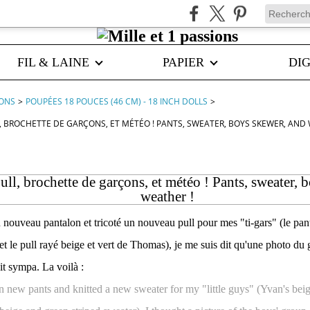
FIL & LAINE
PAPIER
DIG
IONS
>
POUPÉES 18 POUCES (46 CM) - 18 INCH DOLLS
>
, BROCHETTE DE GARÇONS, ET MÉTÉO ! PANTS, SWEATER, BOYS SKEWER, AND 
ull, brochette de garçons, et météo ! Pants, sweater, 
weather !
nouveau pantalon et tricoté un nouveau pull pour mes "ti-gars" (le pan
et le pull rayé beige et vert de Thomas), je me suis dit qu'une photo du
it sympa. La voilà :
new pants and knitted a new sweater for my "little guys" (Yvan's beige