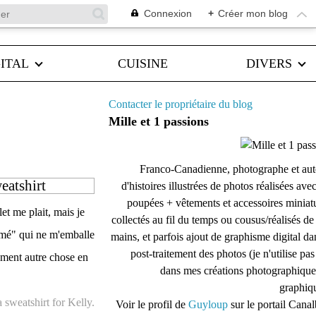
Connexion
+
Créer mon blog
ITAL
CUISINE
DIVERS
Contacter le propriétaire du blog
Mille et 1 passions
Franco-Canadienne, photographe et aut
weatshirt
d'histoires illustrées de photos réalisées ave
poupées + vêtements et accessoires miniat
et me plait, mais je
collectés au fil du temps ou cousus/réalisés d
mémé" qui ne m'emballe
mains, et parfois ajout de graphisme digital da
post-traitement des photos (je n'utilise pas
nement autre chose en
dans mes créations photographique
graphiqu
 sweatshirt for Kelly.
Voir le profil de
Guyloup
sur le portail Cana