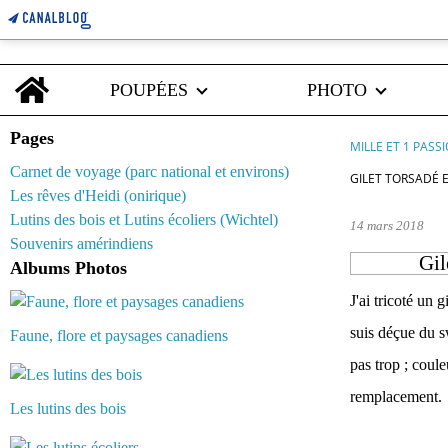
Home
POUPÉES
PHOTO
Pages
MILLE ET 1 PASS
Carnet de voyage (parc national et environs)
GILET TORSADÉ 
Les rêves d'Heidi (onirique)
Lutins des bois et Lutins écoliers (Wichtel)
14 mars 2018
Souvenirs amérindiens
Gil
Albums Photos
J'ai tricoté un 
suis déçue du s
Faune, flore et paysages canadiens
pas trop ; coule
remplacement.
Les lutins des bois