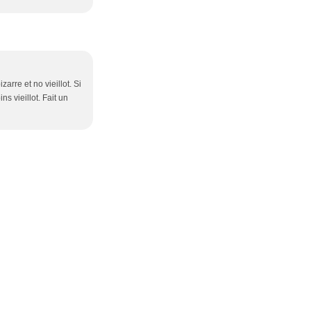
zarre et no vieillot. Si
s vieillot. Fait un