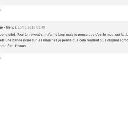
e
e - filenca
15/03/2018 03:49
e le gilet. Pour ton sweat-shirt j'aime bien mais je pense que c'est le motif qui fait bi
ets une bande noire sur les manches je pense que cela rendrait plus original et moin
peut-être. Bisous
e