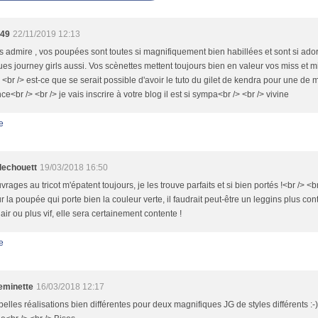
e49
22/11/2019 12:13
s admire , vos poupées sont toutes si magnifiquement bien habillées et sont si ado
es journey girls aussi. Vos scènettes mettent toujours bien en valeur vos miss et m
> <br /> est-ce que se serait possible d'avoir le tuto du gilet de kendra pour une de
ce<br /> <br /> je vais inscrire à votre blog il est si sympa<br /> <br /> vivine
e
llechouett
19/03/2018 16:50
vrages au tricot m'épatent toujours, je les trouve parfaits et si bien portés !<br /> <
r la poupée qui porte bien la couleur verte, il faudrait peut-être un leggins plus con
lair ou plus vif, elle sera certainement contente !
e
minette
16/03/2018 12:17
elles réalisations bien différentes pour deux magnifiques JG de styles différents :-