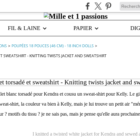
FIL & LAINE
PAPIER
DIG
IONS
>
POUPÉES 18 POUCES (46 CM) - 18 INCH DOLLS
>
ET SWEATSHIRT - KNITTING TWISTS JACKET AND SWEATSHIRT
et torsadé et sweatshirt - Knitting twists jacket and s
gilet blanc torsadé pour Kendra et cousu un sweat-shirt pour Kelly. Le gil
weat-shirt, la couleur va bien à Kelly, mais je lui trouve un petit air "
ur ? motifs du tissu ? je ne sais pas, mais je pense qu'elle aura prochai
I knitted a twisted white jacket for Kendra and sewed a