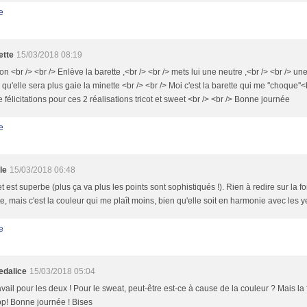
e
ette
15/03/2018 08:19
n <br /> <br /> Enlève la barette ,<br /> <br /> mets lui une neutre ,<br /> <br /> une
qu'elle sera plus gaie la minette <br /> <br /> Moi c'est la barette qui me ''choque''<
 félicitations pour ces 2 réalisations tricot et sweet <br /> <br /> Bonne journée
e
le
15/03/2018 06:48
et est superbe (plus ça va plus les points sont sophistiqués !). Rien à redire sur la 
te, mais c'est la couleur qui me plaît moins, bien qu'elle soit en harmonie avec les 
e
dalice
15/03/2018 05:04
ravail pour les deux ! Pour le sweat, peut-être est-ce à cause de la couleur ? Mais la 
op! Bonne journée ! Bises