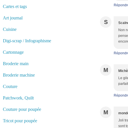
Répondr
Cartes et tags
Art journal
S
Scaln
Cuisine
Non no
pense 
Digi-scrap / Infographisme
encore
Cartonnage
Répondr
Broderie main
M
Michè
Broderie machine
Le gil
parfai
Couture
Répondr
Patchwork, Quilt
Couture pour poupée
M
monde
Tricot pour poupée
Joli t
sont t