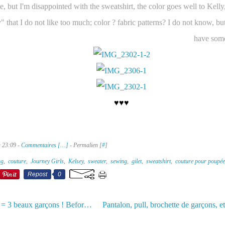
ke, but I'm disappointed with the sweatshirt, the color goes well to Kelly, 
" that I do not like too much; color ? fabric patterns? I do not know, bu
have some
♥♥♥
à 23:09 -
Commentaires [
…
]
- Permalien [
#
]
ng
,
couture
,
Journey Girls
,
Kelsey
,
sweater
,
sewing
,
gilet
,
sweatshirt
,
couture pour poupée
Repost
0
Avant/Après = 3 beaux garçons ! Before / After = 3 beautiful boys !