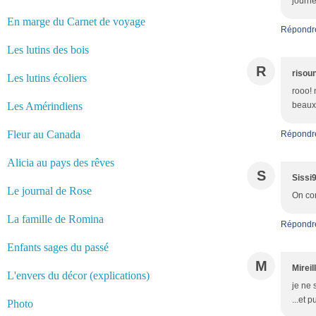
journé
En marge du Carnet de voyage
Répondr
Les lutins des bois
R
risou
Les lutins écoliers
rooo! 
Les Amérindiens
beaux 
Fleur au Canada
Répondr
Alicia au pays des rêves
S
Sissi
Le journal de Rose
On con
La famille de Romina
Répondr
Enfants sages du passé
M
Mireil
L'envers du décor (explications)
je ne 
...et p
Photo