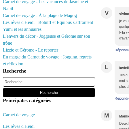
Carnet de voyage - Les vacances de Jasmine et
Nabil
V
vivin
Carnet de voyage - À la plage de Magog
je vou
Les rêves d'Heidi - Botulff et Equibus s'affrontent
quelqu
Yumi et les annuaires
!<br /
L'envers du décor - Joggeuse et Gérome sur son
d'avan
trône
Lizzie et Gérome - Le reporter
Répondr
En marge du Carnet de voyage : Jogging, regrets
et réflexion
L
laviei
Recherche
Tes ou
mal su
plus c
Répondr
Principales catégories
Carnet de voyage
M
Mamie
Deux b
Les rêves d'Heidi