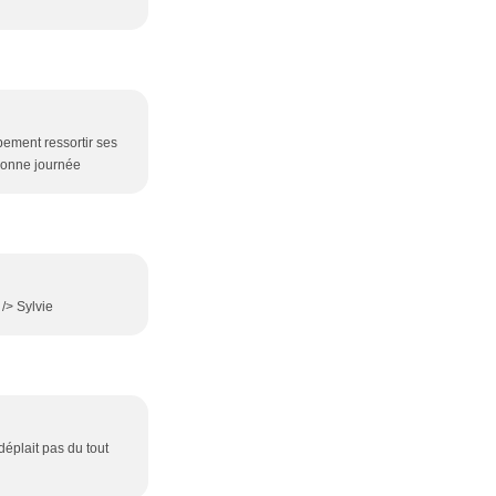
rbement ressortir ses
 bonne journée
 /> Sylvie
déplait pas du tout