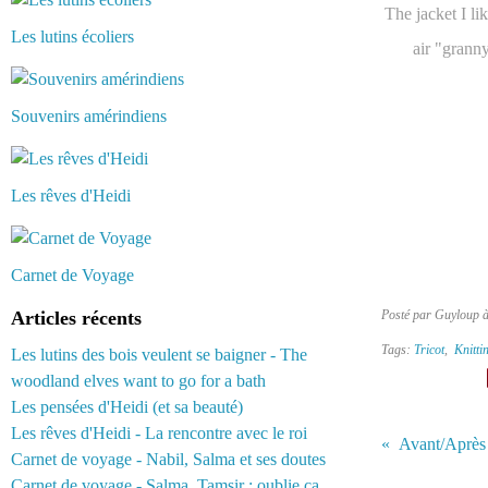
The jacket I li
Les lutins écoliers
air "granny
Souvenirs amérindiens
Les rêves d'Heidi
Carnet de Voyage
Articles récents
Posté par Guyloup 
Tags:
Tricot
,
Knitti
Les lutins des bois veulent se baigner - The
woodland elves want to go for a bath
Les pensées d'Heidi (et sa beauté)
Les rêves d'Heidi - La rencontre avec le roi
Carnet de voyage - Nabil, Salma et ses doutes
Carnet de voyage - Salma, Tamsir : oublie ça...