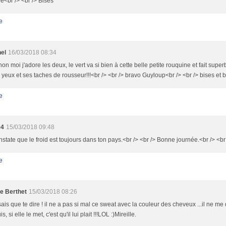
e<br /> <br /> Bises
e
nel
16/03/2018 08:34
non moi j'adore les deux, le vert va si bien à cette belle petite rouquine et fait supe
yeux et ses taches de rousseur!!!<br /> <br /> bravo Guyloup<br /> <br /> bises et
e
94
15/03/2018 09:48
state que le froid est toujours dans ton pays.<br /> <br /> Bonne journée.<br /> <br
e
le Berthet
15/03/2018 08:26
sais que te dire ! il ne a pas si mal ce sweat avec la couleur des cheveux ...il ne me 
uis, si elle le met, c'est qu'il lui plait !!!LOL :)Mireille.