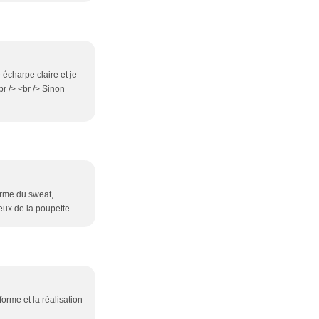
 écharpe claire et je
br /> <br /> Sinon
forme du sweat,
yeux de la poupette.
forme et la réalisation