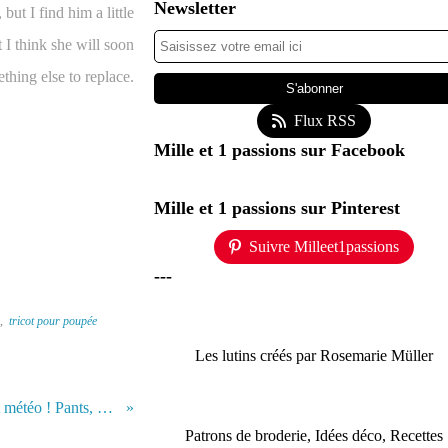
Newsletter
but I find him a little
t I think she will soon
thing else to replace.
Flux RSS
Mille et 1 passions sur Facebook
Mille et 1 passions sur Pinterest
Suivre Milleet1passions
---
,
tricot pour poupée
Les lutins créés par Rosemarie Müller
Pantalon, pull, brochette de garçons, et météo ! Pants, sweater, boys skewer, and weather !
Patrons de broderie, Idées déco, Recettes