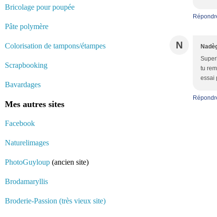
Bricolage pour poupée
Répondr
Pâte polymère
N
Colorisation de tampons/étampes
Nadèg
Superb
Scrapbooking
tu rem
essai 
Bavardages
Répondr
Mes autres sites
Facebook
Naturelimages
PhotoGuyloup
(ancien site)
Brodamaryllis
Broderie-Passion (très vieux site)