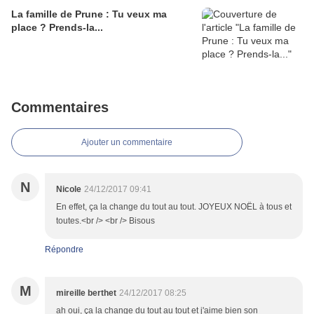
La famille de Prune : Tu veux ma
place ? Prends-la...
Commentaires
Ajouter un commentaire
N
Nicole
24/12/2017 09:41
En effet, ça la change du tout au tout. JOYEUX NOËL à tous et
toutes.<br /> <br /> Bisous
Répondre
M
mireille berthet
24/12/2017 08:25
ah oui, ça la change du tout au tout et j'aime bien son