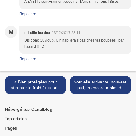
Ah Ah ! Ils sont vraiment coquins ! Mais si mignons ! Bises
Répondre
M
mireille berthet
13/12/2017 23:11
Dis donc Guyloup, tu n'habiterais pas chez tes poupées , par
hasard !!!!!!:);)
Répondre
< Bien protégées pour
Nouvelle arrivante, nouveau
affronter le froid (+ tutoriel
pull, et encore moins de
protège-oreilles) - Well
sagesse ! - Newcomer, new
protected to face the cold (+
sweater, and even less
earmuff tutorial)
wisdom ! >
Hébergé par Canalblog
Top articles
Pages