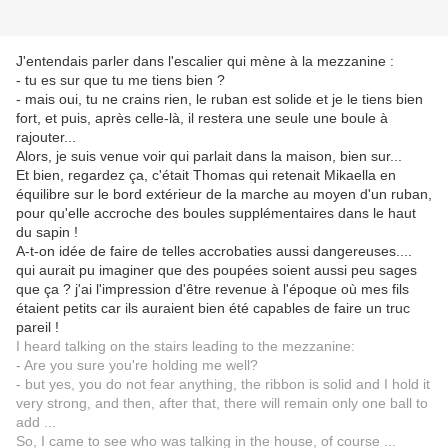
J'entendais parler dans l'escalier qui mène à la mezzanine :
- tu es sur que tu me tiens bien ?
- mais oui, tu ne crains rien, le ruban est solide et je le tiens bien
fort, et puis, après celle-là, il restera une seule une boule à
rajouter...
Alors, je suis venue voir qui parlait dans la maison, bien sur...
Et bien, regardez ça, c'était Thomas qui retenait Mikaella en
équilibre sur le bord extérieur de la marche au moyen d'un ruban,
pour qu'elle accroche des boules supplémentaires dans le haut
du sapin !
A-t-on idée de faire de telles accrobaties aussi dangereuses....
qui aurait pu imaginer que des poupées soient aussi peu sages
que ça ? j'ai l'impression d'être revenue à l'époque où mes fils
étaient petits car ils auraient bien été capables de faire un truc
pareil !
I heard talking on the stairs leading to the mezzanine:
- Are you sure you're holding me well?
- but yes, you do not fear anything, the ribbon is solid and I hold it
very strong, and then, after that, there will remain only one ball to
add ...
So, I came to see who was talking in the house, of course ...