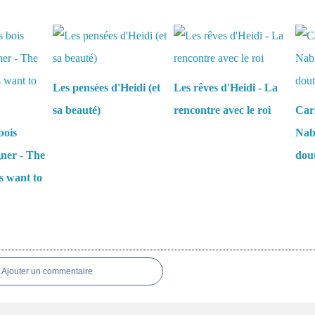
aussi :
Les pensées d'Heidi (et
Les rêves d'Heidi - La
sa beauté)
rencontre avec le roi
Carn
bois
Nabi
gner - The
dou
s want to
es
Ajouter un commentaire