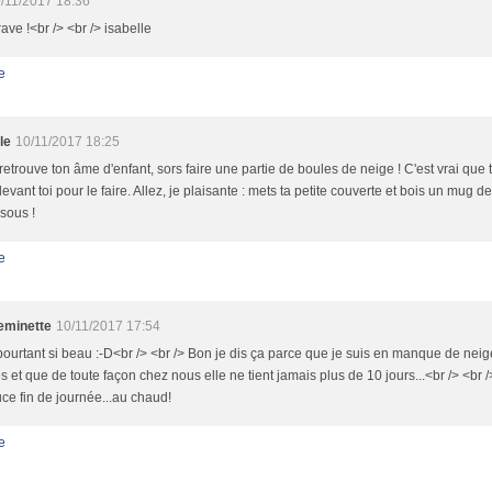
/11/2017 18:36
ave !<br /> <br /> isabelle
e
le
10/11/2017 18:25
 retrouve ton âme d'enfant, sors faire une partie de boules de neige ! C'est vrai que 
evant toi pour le faire. Allez, je plaisante : mets ta petite couverte et bois un mug 
sous !
e
minette
10/11/2017 17:54
pourtant si beau :-D<br /> <br /> Bon je dis ça parce que je suis en manque de nei
 et que de toute façon chez nous elle ne tient jamais plus de 10 jours...<br /> <br 
ce fin de journée...au chaud!
e