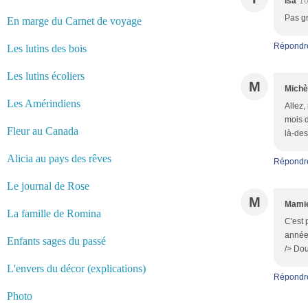
isa
10
Pas gr
En marge du Carnet de voyage
Répondr
Les lutins des bois
Les lutins écoliers
M
Michè
Les Amérindiens
Allez,
mois d
Fleur au Canada
là-des
Alicia au pays des rêves
Répondr
Le journal de Rose
M
Mamie
La famille de Romina
C'est 
années
Enfants sages du passé
/> Dou
L'envers du décor (explications)
Répondr
Photo