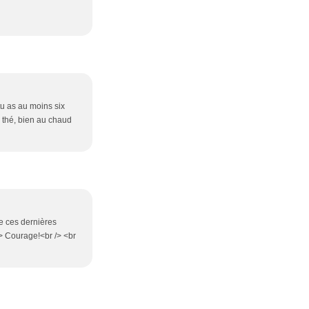
tu as au moins six
de thé, bien au chaud
ge ces dernières
/> Courage!<br /> <br