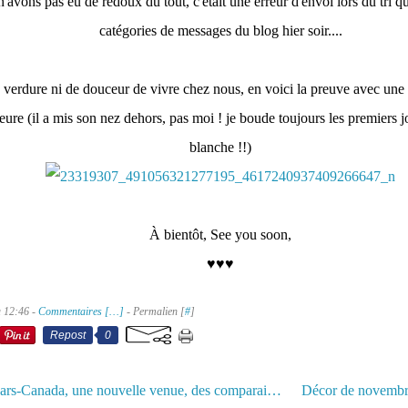
avons pas eu de redoux du tout, c'était une erreur d'envoi lors du tri que
catégories de messages du blog hier soir....
 verdure ni de douceur de vivre chez nous, en voici la preuve avec une
heure (il a mis son nez dehors, pas moi ! je boude toujours les premiers
blanche !!)
À bientôt, See you soon,
♥♥♥
à 12:46 -
Commentaires [
…
]
- Permalien [
#
]
Repost
0
Faillite de Sears-Canada, une nouvelle venue, des comparaisons - Bankruptcy of Sears-Canada, a newcomer, comparisons