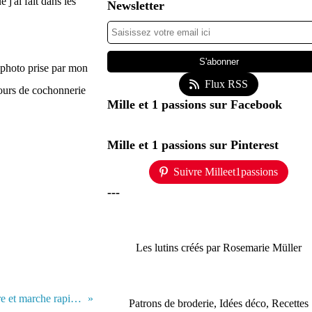
 j'ai fait dans les
Newsletter
 photo prise par mon
Flux RSS
 jours de cochonnerie
Mille et 1 passions sur Facebook
Mille et 1 passions sur Pinterest
Suivre Milleet1passions
---
Les lutins créés par Rosemarie Müller
Décor de novembre et marche rapide - November scenery and brisk walk
Patrons de broderie, Idées déco, Recettes