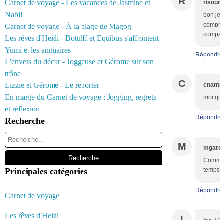
R
Carnet de voyage - Les vacances de Jasmine et
risou
Nabil
bon je
compre
Carnet de voyage - À la plage de Magog
compar
Les rêves d'Heidi - Botulff et Equibus s'affrontent
Yumi et les annuaires
Répondr
L'envers du décor - Joggeuse et Gérome sur son
trône
C
Lizzie et Gérome - Le reporter
chant
En marge du Carnet de voyage : Jogging, regrets
moi qu
et réflexion
Répondr
Recherche
M
mgar
Comme 
Principales catégories
temps 
Répondr
Carnet de voyage
Les rêves d'Heidi
I