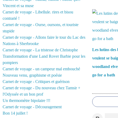
Vincent et sa muse
Vous aimerez 
Carnet de voyage - Libellule. rires et bisou
contrarié !
Carnet de voyage - Ourse, oursons, et touriste
stupide
Carnet de voyage - Allons faire le tour du Lac des
Nations à Sherbrooke
Les lutins des 
Carnet de voyage - La tristesse de Christophe
Transformation d'une Land Rover Barbie pour les
veulent se bai
pompiers
woodland elve
Carnet de voyage - un campeur mal embouché
go for a bath
Nouveau venu, graphisme et poésie
Carnet de voyage - Critiques et guérison
Carnet de voyage - Du nouveau chez Tamsir +
Commentair
l'Odyssée et un bon prof
Un thermomètre bipolaire !!!
Carnet de voyage - Découragement
Bon 14 juillet !