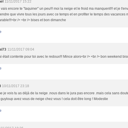
nel
11/11/2017 15:22
 vais encore te "taquiner" un peu!!! moi la neige et le froid ma manquent!!! et je t'en
ndre que vivre tous les jours avec ce temps et en profiter le temps des vacances n
able!!!<br /> <br /> bises et bon dimanche
e
al73
11/11/2017 09:04
i était contente pour toi avec le redoux!!! Mince alors<br /> <br /> bon weekend bi
e
d
10/11/2017 23:18
je vois tu as déjà de la neige .nous dans le jura pas encore .mais cela sans dou
guyloup avez vous de neige chez vous ! cela doit être long ! Modestie
e