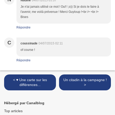
Nadine
04/07/2015 05:37
Je n'ai jamais utilisé ce mot ! Ouf ! ;o)) Si je dois le faire à
l'avenir, me voilà prévenue ! Merci Guyloup !<br /> <br />
Bises
Répondre
C
coussinade
04/07/2015 02:11
of course !
Répondre
< ♥ Une carte sur les
Un citadin à la campagne !
différences...
>
Hébergé par Canalblog
Top articles