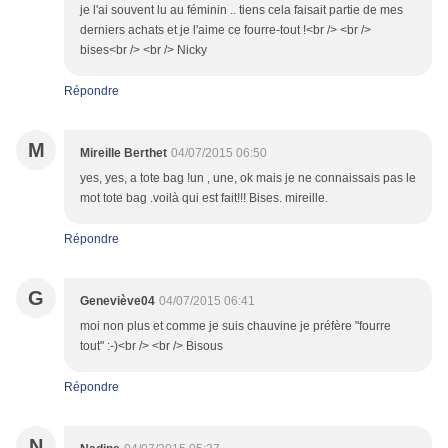
je l'ai souvent lu au féminin .. tiens cela faisait partie de mes
derniers achats et je l'aime ce fourre-tout !<br /> <br />
bises<br /> <br /> Nicky
Répondre
M
Mireille Berthet
04/07/2015 06:50
yes, yes, a tote bag !un , une, ok mais je ne connaissais pas le
mot tote bag .voilà qui est fait!!! Bises. mireille.
Répondre
G
Geneviève04
04/07/2015 06:41
moi non plus et comme je suis chauvine je préfère "fourre
tout" :-)<br /> <br /> Bisous
Répondre
N