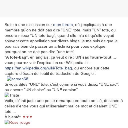
Suite à une discussion sur
mon forum
, où j'expliquais à une
membre qu'on ne doit pas dire "UNE" tote, mais "UN" tote, ou
encore mieux "UN tote-bag", quand elle m'a dit qu'elle voyait
souvent cette appellation sur divers blogs, je me suis dit que je
pourrais bien de passer un article ici pour vous expliquer
pourquoi on ne doit pas dire "une tote".
"
A tote-bag
", en anglais, ça veut dire :
UN sac fourre-tout
....
vous pourrez voir l'explication sur Wikipedia ici :
https://en.wikipedia.org/wiki/Tote_bag
, ou encore sur cette
capture d'écran de l'outil de traduction de Google :
Si vous dites "UNE" tote, c'est comme si vous disiez "UNE sac",
ou encore "UN chaise" ou "UNE camion"....
Voilà, c'était juste une petite remarque en toute amitié, destinée à
celles d'entre vous qui utiliseraient mal ce mot et disaient UNE
tote....
À bientôt
♥ ♥ ♥