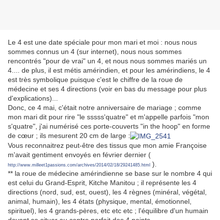
Le 4 est une date spéciale pour mon mari et moi : nous nous
sommes connus un 4 (sur internet), nous nous sommes
rencontrés "pour de vrai" un 4, et nous nous sommes mariés un
4.... de plus, il est métis amérindien, et pour les amérindiens, le 4
est très symbolique puisque c'est le chiffre de la roue de
médecine et ses 4 directions (voir en bas du message pour plus
d'explications)...
Donc, ce 4 mai, c'était notre anniversaire de mariage ; comme
mon mari dit pour rire "le sssss'quatre" et m'appelle parfois "mon
s'quatre", j'ai numérisé ces porte-couverts "in the hoop" en forme
de cœur ; ils mesurent 20 cm de large :
Vous reconnaitrez peut-être des tissus que mon amie Françoise
m'avait gentiment envoyés en février dernier (
).
http://www.milleet1passions.com/archives/2014/02/18/29241485.html
** la roue de médecine amérindienne se base sur le nombre 4 qui
est celui du Grand-Esprit, Kitche Manitou ; il représente les 4
directions (nord, sud, est, ouest), les 4 règnes (minéral, végétal,
animal, humain), les 4 états (physique, mental, émotionnel,
spirituel), les 4 grands-pères, etc etc etc ; l'équilibre d'un humain
devant se situer au centre parfait des 4 points.