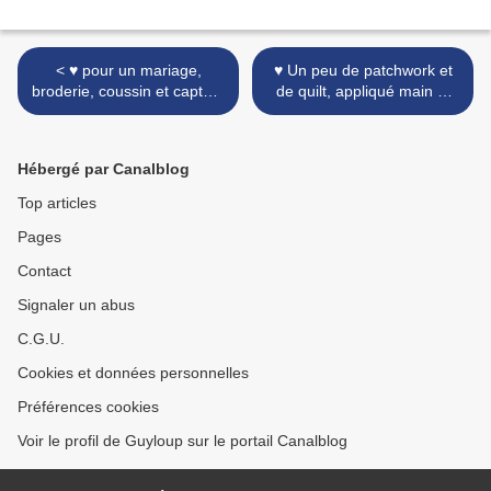
< ♥ pour un mariage,
♥ Un peu de patchwork et
broderie, coussin et capteur
de quilt, appliqué main et
de rêves ♥
patron de crayon FPP ♥ >
Hébergé par Canalblog
Top articles
Pages
Contact
Signaler un abus
C.G.U.
Cookies et données personnelles
Préférences cookies
Voir le profil de Guyloup sur le portail Canalblog