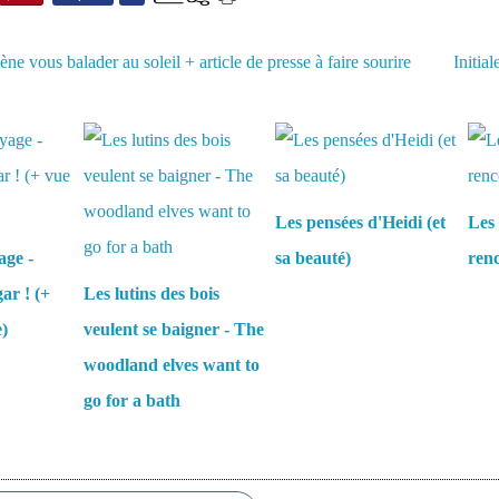
e vous balader au soleil + article de presse à faire sourire
Initia
aussi :
Les pensées d'Heidi (et
Les 
age -
sa beauté)
renc
ar ! (+
Les lutins des bois
e)
veulent se baigner - The
woodland elves want to
go for a bath
es