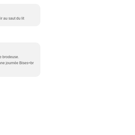
r au saut du lit
re brodeuse.
onne journée Bises<br