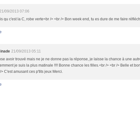
21/09/2013 07:06
ais qu c'est la C, robe verte<br /> <br /> Bon week end, tu es dure de me faire réfléchi
e
inade
21/09/2013 05:11
se avoir trouvé mais ne je ne donne pas la réponse, je laisse la chance à une aut
mment je suis la plus matinale !!!! Bonne chance les filles.<br /> <br /> Belle et b
 /> C'est amusant ces p'tits jeux Merci.
e