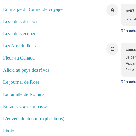
En marge du Carnet de voyage
A
ac83
je dir
Les lutins des bois
Répondr
Les lutins écoliers
Les Amérindiens
C
couss
Fleur au Canada
Je pen
Appare
Alicia au pays des rêves
/> <br
Le journal de Rose
Répondr
La famille de Romina
Enfants sages du passé
L'envers du décor (explications)
Photo