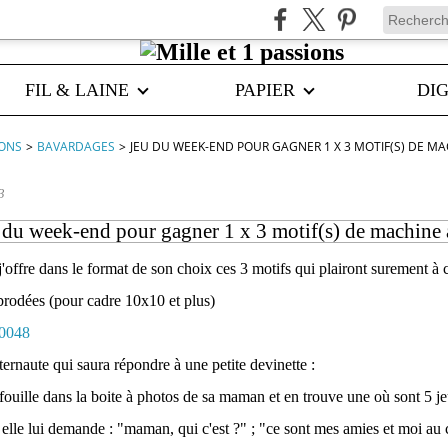
FIL & LAINE
PAPIER
DIG
IONS
>
BAVARDAGES
>
JEU DU WEEK-END POUR GAGNER 1 X 3 MOTIF(S) DE M
3
 du week-end pour gagner 1 x 3 motif(s) de machine 
j'offre dans le format de son choix ces 3 motifs qui plairont surement à 
 brodées (pour cadre 10x10 et plus)
ternaute qui saura répondre à une petite devinette :
e fouille dans la boite à photos de sa maman et en trouve une où sont 5 je
; elle lui demande : "maman, qui c'est ?" ; "ce sont mes amies et moi au c