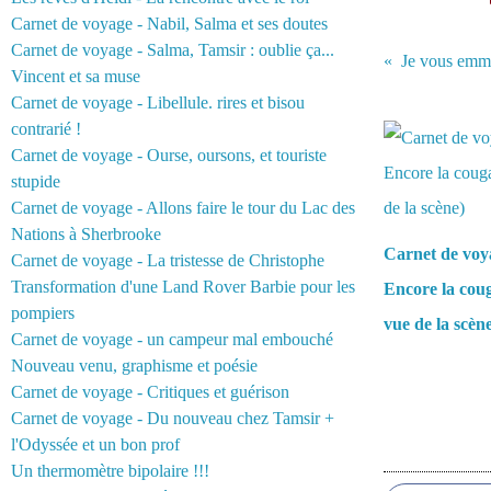
Carnet de voyage - Nabil, Salma et ses doutes
Carnet de voyage - Salma, Tamsir : oublie ça...
Je vous emmèn
Vincent et sa muse
Carnet de voyage - Libellule. rires et bisou
Vous aimerez 
contrarié !
Carnet de voyage - Ourse, oursons, et touriste
stupide
Carnet de voyage - Allons faire le tour du Lac des
Nations à Sherbrooke
Carnet de voy
Carnet de voyage - La tristesse de Christophe
Transformation d'une Land Rover Barbie pour les
Encore la coug
pompiers
vue de la scèn
Carnet de voyage - un campeur mal embouché
Nouveau venu, graphisme et poésie
Carnet de voyage - Critiques et guérison
Carnet de voyage - Du nouveau chez Tamsir +
l'Odyssée et un bon prof
Commentair
Un thermomètre bipolaire !!!