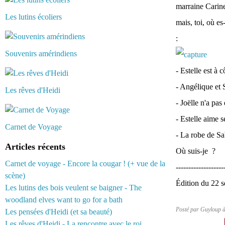
marraine Carine
Les lutins écoliers
mais, toi, où es
:
Souvenirs amérindiens
- Estelle est à 
- Angélique et S
Les rêves d'Heidi
- Joëlle n'a pas
- Estelle aime s
Carnet de Voyage
- La robe de Sab
Articles récents
Où suis-je ?
Carnet de voyage - Encore la cougar ! (+ vue de la
-------------------
scène)
Édition du 22 s
Les lutins des bois veulent se baigner - The
woodland elves want to go for a bath
Posté par Guyloup 
Les pensées d'Heidi (et sa beauté)
Les rêves d'Heidi - La rencontre avec le roi