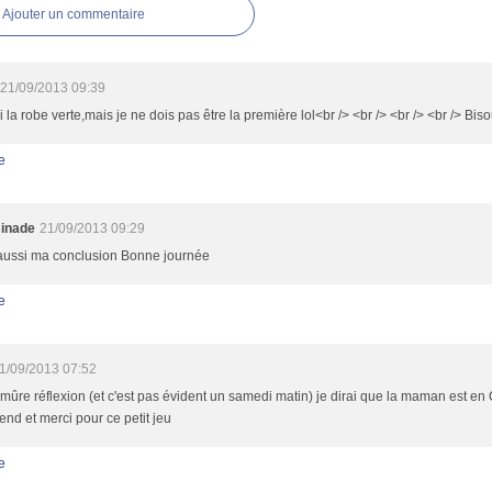
Ajouter un commentaire
21/09/2013 09:39
ai la robe verte,mais je ne dois pas être la première lol<br /> <br /> <br /> <br /> Bis
e
inade
21/09/2013 09:29
 aussi ma conclusion Bonne journée
e
1/09/2013 07:52
mûre réflexion (et c'est pas évident un samedi matin) je dirai que la maman est en 
nd et merci pour ce petit jeu
e