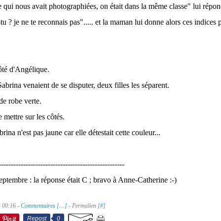
 qui nous avait photographiées, on était dans la même classe" lui répo
-tu ? je ne te reconnais pas"..... et la maman lui donne alors ces indices 
côté d'Angélique.
abrina venaient de se disputer, deux filles les séparent.
 de robe verte.
e mettre sur les côtés.
rina n'est pas jaune car elle détestait cette couleur...
---------------------------------------------------
eptembre : la réponse était C ; bravo à Anne-Catherine :-)
à 00:16 -
Commentaires [
…
]
- Permalien [
#
]
Repost
0