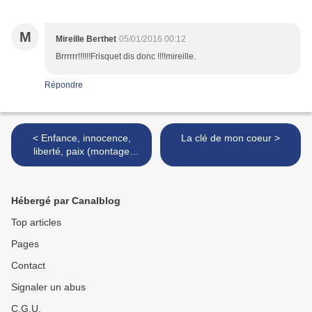
M
Mireille Berthet
05/01/2016 00:12
Brrrrrr!!!!!!Frisquet dis donc !!!!mireille.
Répondre
< Enfance, innocence,
La clé de mon coeur >
liberté, paix (montage
graphique)
Hébergé par Canalblog
Top articles
Pages
Contact
Signaler un abus
C.G.U.