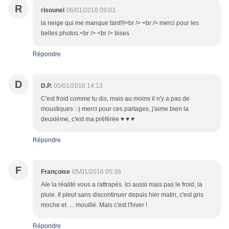
R
risounel
06/01/2016 09:03
la neige qui me manque tant!!!<br /> <br /> merci pour les
belles photos.<br /> <br /> bises
Répondre
D
D.P.
05/01/2016 14:13
C'est froid comme tu dis, mais au moins il n'y a pas de
moustiques :-) merci pour ces partages, j'aime bien la
deuxième, c'est ma préférée ♥ ♥ ♥
Répondre
F
Françoise
05/01/2016 05:38
Aïe la réalité vous a rattrapés. Ici aussi mais pas le froid, la
pluie. Il pleut sans discontinuer depuis hier matin, c'est gris
moche et .... mouillé. Mais c'est l'hiver !
Répondre