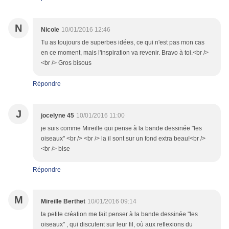
N
Nicole
10/01/2016 12:46
Tu as toujours de superbes idées, ce qui n'est pas mon cas
en ce moment, mais l'inspiration va revenir. Bravo à toi.<br />
<br /> Gros bisous
Répondre
J
jocelyne 45
10/01/2016 11:00
je suis comme Mireille qui pense à la bande dessinée "les
oiseaux" <br /> <br /> la il sont sur un fond extra beau!<br />
<br /> bise
Répondre
M
Mireille Berthet
10/01/2016 09:14
ta petite création me fait penser à la bande dessinée "les
oiseaux" , qui discutent sur leur fil, où aux reflexions du