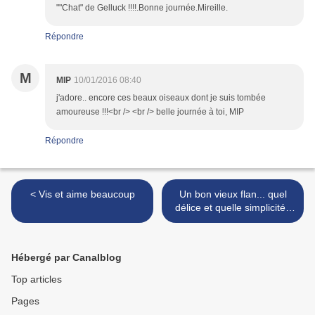
""Chat" de Gelluck !!!!.Bonne journée.Mireille.
Répondre
M
MIP
10/01/2016 08:40
j'adore.. encore ces beaux oiseaux dont je suis tombée
amoureuse !!!<br /> <br /> belle journée à toi, MIP
Répondre
< Vis et aime beaucoup
Un bon vieux flan... quel
délice et quelle simplicité !
(recette) >
Hébergé par Canalblog
Top articles
Pages