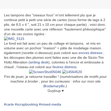
Les tampons des "oiseaux fous" m'ont tellement plu que je
continue petit à petit une série de cartes (sous forme de tags à 2
plis, de 8,5 x 4 ", soit 21 x 10 cm pour chaque partie) ; voici donc
une nouvelle carte avec une réflexion "hautement philosophique"
d'un de ces zozios rigolos :
Le fond est fait avec un peu de collage et tampons, et mis en
volume avec un pochoir "maison" + pâte de modelage maison
également (recette ci-dessous) puis coloré aux
encres distress
;
les découpes des plumes sont faites avec une die de Sizzix-Tim
Holtz Alteration (
writing desk
), colorées à l'encre et embossée à
chaud ; l'oiseau est coloré aux
feutres distress
.
Fini de jouer, je retourne travailler !
(numérisations de motifs pour
machine à broder ; pour les curieuses : infos sur mon site
Brodamaryllis
).
Guyloup
♥
#carte
#scrapbooking
#mixed-media