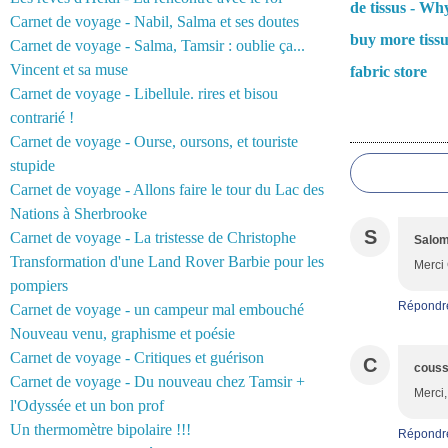
de tissus - Wh
Carnet de voyage - Nabil, Salma et ses doutes
buy more tissu
Carnet de voyage - Salma, Tamsir : oublie ça...
Vincent et sa muse
fabric store
Carnet de voyage - Libellule. rires et bisou
contrarié !
Commentair
Carnet de voyage - Ourse, oursons, et touriste
stupide
Carnet de voyage - Allons faire le tour du Lac des
Nations à Sherbrooke
S
Carnet de voyage - La tristesse de Christophe
Salo
Transformation d'une Land Rover Barbie pour les
Merci 
pompiers
Répondr
Carnet de voyage - un campeur mal embouché
Nouveau venu, graphisme et poésie
Carnet de voyage - Critiques et guérison
C
couss
Carnet de voyage - Du nouveau chez Tamsir +
Merci,
l'Odyssée et un bon prof
Un thermomètre bipolaire !!!
Répondr