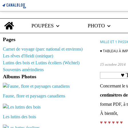
Home
POUPÉES
PHOTO
Pages
MILLE ET 1 PASS
Carnet de voyage (parc national et environs)
♥ TABLEAU À IM
Les rêves d'Heidi (onirique)
Lutins des bois et Lutins écoliers (Wichtel)
15 octobre 2014
Souvenirs amérindiens
♥ 
Albums Photos
Concernant le t
centimètres de
Faune, flore et paysages canadiens
format PDF, à t
À bientôt,
Les lutins des bois
♥ ♥ ♥ ♥ ♥ ♥