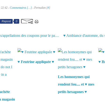
à 22:42 -
Commentaires [
…
]
- Permalien [
#
]
Repost
0
♥ Dimensions/appellations des coupons pour le patchwork ♥
aussi :
♥ Feutrine appliquée ♥
♥ Br
Les homonymes qui
rendent fou.... et ♥ mes
achète
petits hexagones ♥
en magasin