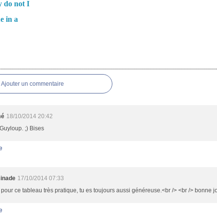
y do not I
e in a
es
Ajouter un commentaire
mé
18/10/2014 20:42
Guyloup. ;) Bises
e
inade
17/10/2014 07:33
 pour ce tableau très pratique, tu es toujours aussi généreuse.<br /> <br /> bonne 
e