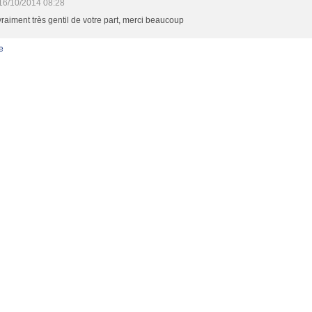
16/10/2014 08:28
vraiment très gentil de votre part, merci beaucoup
e