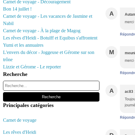
Carnet de voyage - Découragement
Bon 14 juillet !
A
Autan
Carnet de voyage - Les vacances de Jasmine et
merci
Nabil
Carnet de voyage - À la plage de Magog
Répondr
Les rêves d'Heidi - Botulff et Equibus s'affrontent
Yumi et les annuaires
M
L'envers du décor - Joggeuse et Gérome sur son
meuni
trône
merci 
Lizzie et Gérome - Le reporter
Répondr
Recherche
A
ac83
Toujou
Principales catégories
journ
Répondr
Carnet de voyage
Les rêves d'Heidi