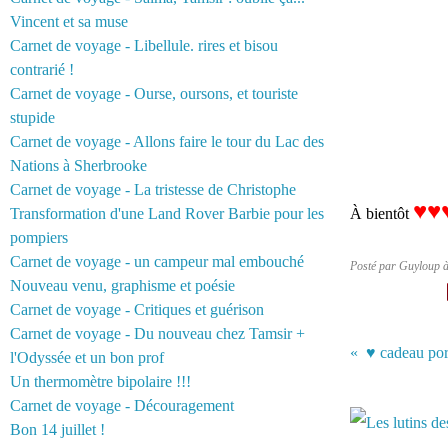
Vincent et sa muse
Carnet de voyage - Libellule. rires et bisou
contrarié !
Carnet de voyage - Ourse, oursons, et touriste
stupide
Carnet de voyage - Allons faire le tour du Lac des
Nations à Sherbrooke
Carnet de voyage - La tristesse de Christophe
♥
♥
Transformation d'une Land Rover Barbie pour les
À bientôt
pompiers
Carnet de voyage - un campeur mal embouché
Posté par Guyloup 
Nouveau venu, graphisme et poésie
Carnet de voyage - Critiques et guérison
Carnet de voyage - Du nouveau chez Tamsir +
♥ cadeau por
l'Odyssée et un bon prof
Un thermomètre bipolaire !!!
Vous aimerez 
Carnet de voyage - Découragement
Bon 14 juillet !