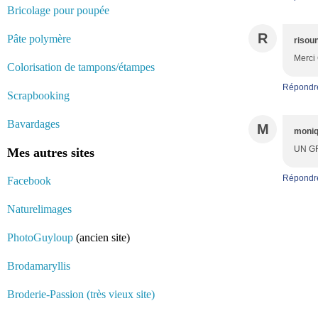
Bricolage pour poupée
R
Pâte polymère
risou
Merci 
Colorisation de tampons/étampes
Répondr
Scrapbooking
Bavardages
M
moni
UN GR
Mes autres sites
Répondr
Facebook
Naturelimages
PhotoGuyloup
(ancien site)
Brodamaryllis
Broderie-Passion (très vieux site)