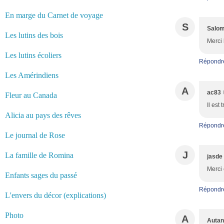
En marge du Carnet de voyage
S
Salo
Les lutins des bois
Merci 
Les lutins écoliers
Répondr
Les Amérindiens
A
ac83
Fleur au Canada
Il est
Alicia au pays des rêves
Répondr
Le journal de Rose
J
La famille de Romina
jasde
Merci 
Enfants sages du passé
Répondr
L'envers du décor (explications)
Photo
A
Autan