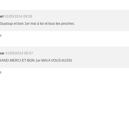
nel
01/05/2014 06:59
Guyloup et bon 1er mai à toi et tous tes proches.
e
que
01/05/2014 06:57
AND MERCI ET BON 1er MAI A VOUS AUSSI
e