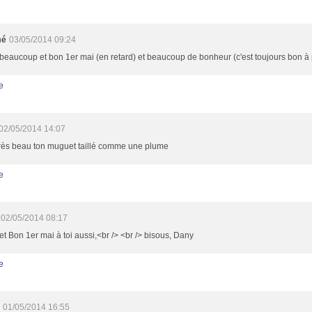
mé
03/05/2014 09:24
beaucoup et bon 1er mai (en retard) et beaucoup de bonheur (c'est toujours bon à 
e
02/05/2014 14:07
 très beau ton muguet taillé comme une plume
e
02/05/2014 08:17
et Bon 1er mai à toi aussi,<br /> <br /> bisous, Dany
e
01/05/2014 16:55