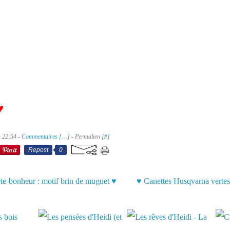
♥
à 22:54 -
Commentaires [
…
]
- Permalien [
#
]
Repost
0
te-bonheur : motif brin de muguet ♥
♥ Canettes Husqvarna vertes
aussi :