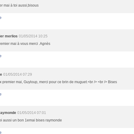
r mai à toi aussi,bisous
e
er merlios
01/05/2014 10:25
remier mai à vous merci .Agnès
e
ie
01/05/2014 07:29
 premier mai, Guyloup, merci pour ce brin de muguet.<br /> <br /> Bises
e
raymonde
01/05/2014 07:01
toi aussi un bon 1emai bises raymonde
e