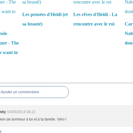
Les pensées d'Heidi (et
Les rêves d'Heidi - La
sa beauté)
rencontre avec le roi
Carn
bois
Nabi
gner - The
dou
s want to
es
Ajouter un commentaire
nity
04/05/2014 08:22
lein de bonheur à toi et à ta famille. Véro !
e