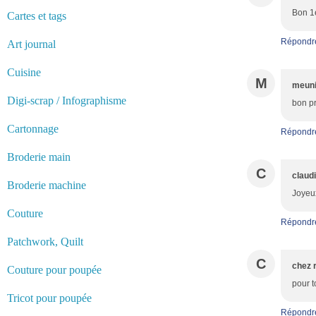
Bon 1e
Cartes et tags
Répondr
Art journal
Cuisine
M
meuni
Digi-scrap / Infographisme
bon p
Cartonnage
Répondr
Broderie main
C
claud
Broderie machine
Joyeux
Couture
Répondr
Patchwork, Quilt
C
chez 
Couture pour poupée
pour 
Tricot pour poupée
Répondr