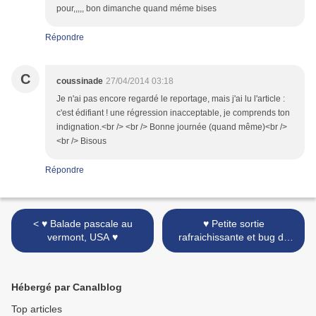
pour,,,,, bon dimanche quand méme bises
Répondre
C
coussinade
27/04/2014 03:18
Je n'ai pas encore regardé le reportage, mais j'ai lu l'article :
c'est édifiant ! une régression inacceptable, je comprends ton
indignation.<br /> <br /> Bonne journée (quand même)<br />
<br /> Bisous
Répondre
< ♥ Balade pascale au
♥ Petite sortie
vermont, USA ♥
rafraichissante et bug de
printemps ♥ >
Hébergé par Canalblog
Top articles