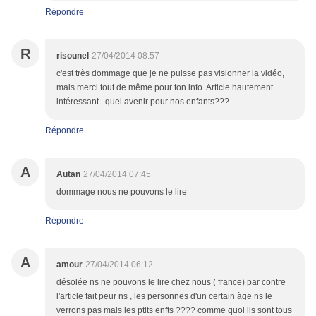
Répondre
R
risounel
27/04/2014 08:57
c'est très dommage que je ne puisse pas visionner la vidéo,
mais merci tout de même pour ton info. Article hautement
intéressant...quel avenir pour nos enfants???
Répondre
A
Autan
27/04/2014 07:45
dommage nous ne pouvons le lire
Répondre
A
amour
27/04/2014 06:12
désolée ns ne pouvons le lire chez nous ( france) par contre
l'article fait peur ns , les personnes d'un certain àge ns le
verrons pas mais les ptits enfts ???? comme quoi ils sont tous