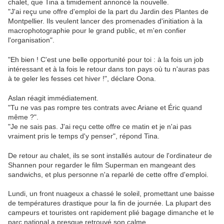
chalet, que Tina a timidement annoncé la nouvelle.
"J'ai reçu une offre d'emploi de la part du Jardin des Plantes de
Montpellier. Ils veulent lancer des promenades d'initiation à la
macrophotographie pour le grand public, et m'en confier
l'organisation".
"Eh bien ! C'est une belle opportunité pour toi : à la fois un job
intéressant et à la fois le retour dans ton pays où tu n'auras pas
à te geler les fesses cet hiver !", déclare Oona.
Aslan réagit immédiatement.
"Tu ne vas pas rompre tes contrats avec Ariane et Éric quand
même ?".
"Je ne sais pas. J'ai reçu cette offre ce matin et je n'ai pas
vraiment pris le temps d'y penser", répond Tina.
De retour au chalet, ils se sont installés autour de l'ordinateur de
Shannen pour regarder le film Superman en mangeant des
sandwichs, et plus personne n'a reparlé de cette offre d'emploi.
Lundi, un front nuageux a chassé le soleil, promettant une baisse
de températures drastique pour la fin de journée. La plupart des
campeurs et touristes ont rapidement plié bagage dimanche et le
parc national a presque retrouvé son calme.