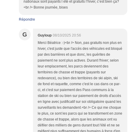
nationaux sont payants l été et gratuits l’hiver, c’est bien ça?
<br /> Bonne journée, bises
Répondre
G
Guyloup
08/10/2025 20:56
Merci Béatrice :-)<br /> Non, pas gratuits non plus en
hiver, c'est juste que l'accès des véhicules est bloqué
par des barrières et que donc, les guérites de
paiement ne sont plus actives. Durant l'hiver; selon
leur emplacement, les parcs deviennent des
territoires de chasse et trappe (payants sur
redevance), ou bien des territoires de ski alpin, ski
de fond et raquette, comme c'est le cas dans ce par-
ci, et c'est sur paiement des Pass communs à la
station de ski ou bien sur paiement de droits d'accès
en ligne avec justificatif sur soi obligatoire quand les
surveillants les demandent.<br /> Ce qui me choque
le plus, ce sont les parcs qui se transforment en zone
de chasse et trappe, alors que les animaux ont vu
défiler des milliers de gens durant tout l'été et ne se
méfient plus suffisamment des humains à force d'en