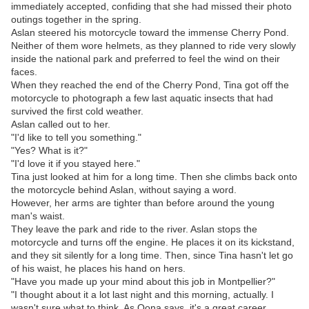
immediately accepted, confiding that she had missed their photo
outings together in the spring.
Aslan steered his motorcycle toward the immense Cherry Pond.
Neither of them wore helmets, as they planned to ride very slowly
inside the national park and preferred to feel the wind on their
faces.
When they reached the end of the Cherry Pond, Tina got off the
motorcycle to photograph a few last aquatic insects that had
survived the first cold weather.
Aslan called out to her.
"I'd like to tell you something."
"Yes? What is it?"
"I'd love it if you stayed here."
Tina just looked at him for a long time. Then she climbs back onto
the motorcycle behind Aslan, without saying a word.
However, her arms are tighter than before around the young
man's waist.
They leave the park and ride to the river. Aslan stops the
motorcycle and turns off the engine. He places it on its kickstand,
and they sit silently for a long time. Then, since Tina hasn't let go
of his waist, he places his hand on hers.
"Have you made up your mind about this job in Montpellier?"
"I thought about it a lot last night and this morning, actually. I
wasn't sure what to think. As Oona says, it's a great career