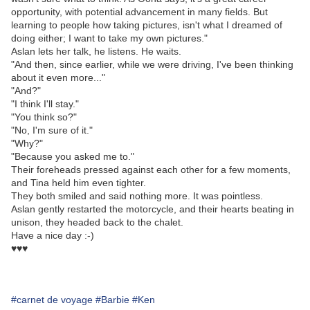
opportunity, with potential advancement in many fields. But
learning to people how taking pictures, isn't what I dreamed of
doing either; I want to take my own pictures."
Aslan lets her talk, he listens. He waits.
"And then, since earlier, while we were driving, I've been thinking
about it even more..."
"And?"
"I think I'll stay."
"You think so?"
"No, I'm sure of it."
"Why?"
"Because you asked me to."
Their foreheads pressed against each other for a few moments,
and Tina held him even tighter.
They both smiled and said nothing more. It was pointless.
Aslan gently restarted the motorcycle, and their hearts beating in
unison, they headed back to the chalet.
Have a nice day :-)
♥♥♥
#carnet de voyage
#Barbie
#Ken