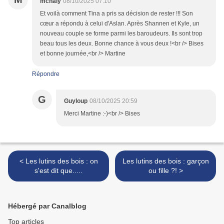
mchaly
08/10/2025 07:10
Et voilà comment Tina a pris sa décision de rester !!! Son
cœur a répondu à celui d'Aslan. Après Shannen et Kyle, un
nouveau couple se forme parmi les baroudeurs. Ils sont trop
beau tous les deux. Bonne chance à vous deux !<br /> Bises
et bonne journée,<br /> Martine
Répondre
G
Guyloup
08/10/2025 20:59
Merci Martine :-)<br /> Bises
< Les lutins des bois : on
Les lutins des bois : garçon
s'est dit que.....
ou fille ?! >
Hébergé par Canalblog
Top articles