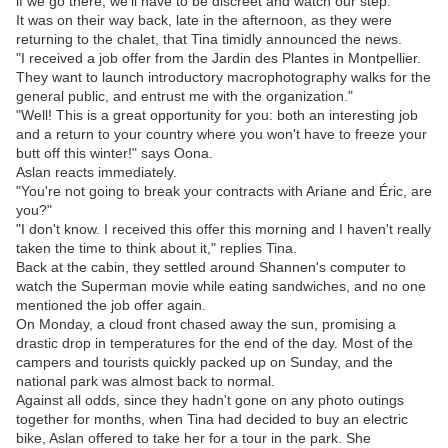
if we go there, we'll have to be discreet and watch our step."
It was on their way back, late in the afternoon, as they were
returning to the chalet, that Tina timidly announced the news.
"I received a job offer from the Jardin des Plantes in Montpellier.
They want to launch introductory macrophotography walks for the
general public, and entrust me with the organization."
"Well! This is a great opportunity for you: both an interesting job
and a return to your country where you won't have to freeze your
butt off this winter!" says Oona.
Aslan reacts immediately.
"You're not going to break your contracts with Ariane and Éric, are
you?"
"I don't know. I received this offer this morning and I haven't really
taken the time to think about it," replies Tina.
Back at the cabin, they settled around Shannen's computer to
watch the Superman movie while eating sandwiches, and no one
mentioned the job offer again.
On Monday, a cloud front chased away the sun, promising a
drastic drop in temperatures for the end of the day. Most of the
campers and tourists quickly packed up on Sunday, and the
national park was almost back to normal.
Against all odds, since they hadn't gone on any photo outings
together for months, when Tina had decided to buy an electric
bike, Aslan offered to take her for a tour in the park. She