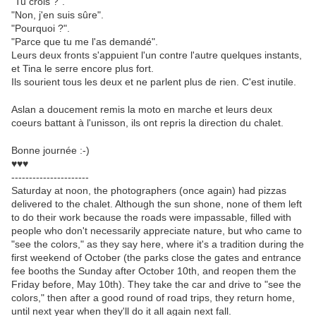
"Tu crois ?".
"Non, j'en suis sûre".
"Pourquoi ?".
"Parce que tu me l'as demandé".
Leurs deux fronts s'appuient l'un contre l'autre quelques instants,
et Tina le serre encore plus fort.
Ils sourient tous les deux et ne parlent plus de rien. C'est inutile.
Aslan a doucement remis la moto en marche et leurs deux
coeurs battant à l'unisson, ils ont repris la direction du chalet.
Bonne journée :-)
♥♥♥
----------------------
Saturday at noon, the photographers (once again) had pizzas
delivered to the chalet. Although the sun shone, none of them left
to do their work because the roads were impassable, filled with
people who don't necessarily appreciate nature, but who came to
"see the colors," as they say here, where it's a tradition during the
first weekend of October (the parks close the gates and entrance
fee booths the Sunday after October 10th, and reopen them the
Friday before, May 10th). They take the car and drive to "see the
colors," then after a good round of road trips, they return home,
until next year when they'll do it all again next fall.