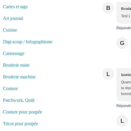
Cartes et tags
B
Broda
Test 1
Art journal
Répondr
Cuisine
Digi-scrap / Infographisme
G
Cartonnage
Broderie main
L
launi
Broderie machine
Quand 
Couture
la rép
bonne
Patchwork, Quilt
Répondr
Couture pour poupée
L
Tricot pour poupée