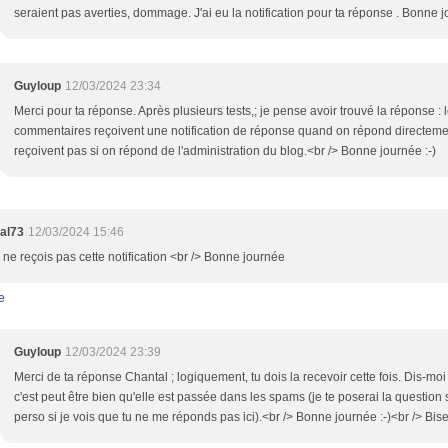
seraient pas averties, dommage. J'ai eu la notification pour ta réponse . Bonne 
Guyloup
12/03/2024 23:34
Merci pour ta réponse. Après plusieurs tests,; je pense avoir trouvé la réponse : 
commentaires reçoivent une notification de réponse quand on répond directeme
reçoivent pas si on répond de l'administration du blog.<br /> Bonne journée :-)
al73
12/03/2024 15:46
 ne reçois pas cette notification <br /> Bonne journée
e
Guyloup
12/03/2024 23:39
Merci de ta réponse Chantal ; logiquement, tu dois la recevoir cette fois. Dis-moi s
c'est peut être bien qu'elle est passée dans les spams (je te poserai la question 
perso si je vois que tu ne me réponds pas ici).<br /> Bonne journée :-)<br /> Bis