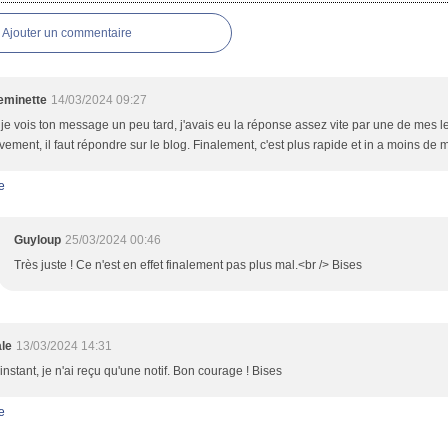
Ajouter un commentaire
minette
14/03/2024 09:27
je vois ton message un peu tard, j'avais eu la réponse assez vite par une de mes le
ivement, il faut répondre sur le blog. Finalement, c'est plus rapide et in a moins de 
e
Guyloup
25/03/2024 00:46
Très juste ! Ce n'est en effet finalement pas plus mal.<br /> Bises
le
13/03/2024 14:31
'instant, je n'ai reçu qu'une notif. Bon courage ! Bises
e