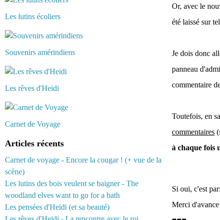
Or, avec le nou
Les lutins écoliers
été laissé sur t
Souvenirs amérindiens
Je dois donc al
panneau d'admin
commentaire dep
Les rêves d'Heidi
Toutefois, en s
Carnet de Voyage
commentaires
(
Articles récents
à chaque fois 
Carnet de voyage - Encore la cougar ! (+ vue de la
scène)
Les lutins des bois veulent se baigner - The
Si oui, c'est pa
woodland elves want to go for a bath
Merci d'avance 
Les pensées d'Heidi (et sa beauté)
Les rêves d'Heidi - La rencontre avec le roi