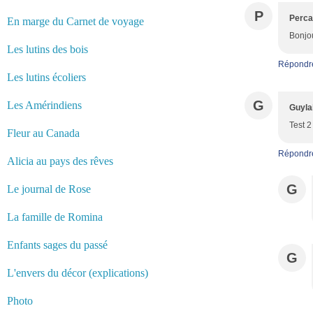
P
Perca
En marge du Carnet de voyage
Bonjou
Les lutins des bois
Répondr
Les lutins écoliers
G
Les Amérindiens
Guyla
Test 2
Fleur au Canada
Répondr
Alicia au pays des rêves
G
Le journal de Rose
La famille de Romina
Enfants sages du passé
G
L'envers du décor (explications)
Photo