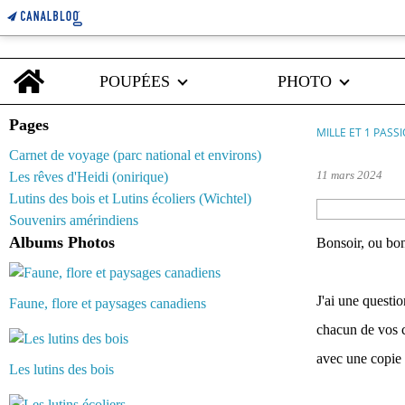
Home
POUPÉES
PHOTO
Pages
MILLE ET 1 PASS
Carnet de voyage (parc national et environs)
11 mars 2024
Les rêves d'Heidi (onirique)
Lutins des bois et Lutins écoliers (Wichtel)
Souvenirs amérindiens
Albums Photos
Bonsoir, ou bonj
J'ai une questi
Faune, flore et paysages canadiens
chacun de vos c
avec une copie 
Les lutins des bois