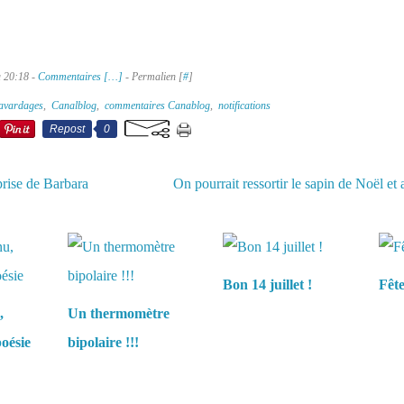
à 20:18 -
Commentaires [
…
]
- Permalien [
#
]
avardages
,
Canalblog
,
commentaires Canablog
,
notifications
Repost
0
prise de Barbara
On pourrait ressortir le sapin de Noël et
aussi :
Bon 14 juillet !
Fêt
,
Un thermomètre
oésie
bipolaire !!!
es