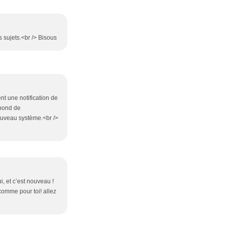
s sujets.<br /> Bisous
nt une notification de
épond de
nouveau système.<br />
i, et c’est nouveau !
comme pour toi! allez