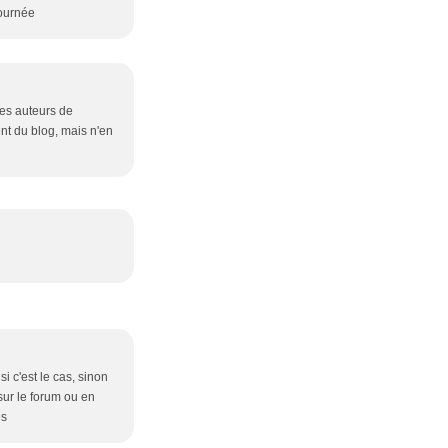
journée
les auteurs de
nt du blog, mais n'en
i c'est le cas, sinon
sur le forum ou en
es