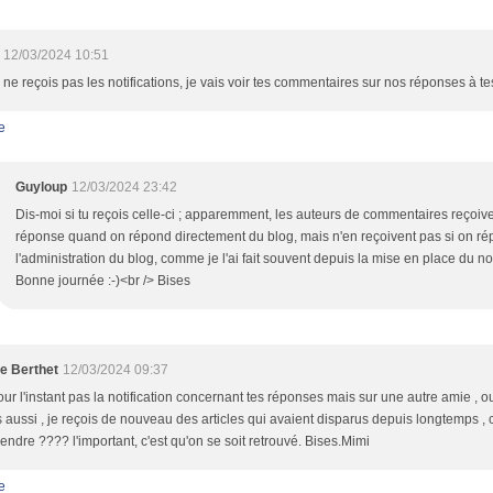
12/03/2024 10:51
 ne reçois pas les notifications, je vais voir tes commentaires sur nos réponses à te
e
Guyloup
12/03/2024 23:42
Dis-moi si tu reçois celle-ci ; apparemment, les auteurs de commentaires reçoive
réponse quand on répond directement du blog, mais n'en reçoivent pas si on r
l'administration du blog, comme je l'ai fait souvent depuis la mise en place du 
Bonne journée :-)<br /> Bises
le Berthet
12/03/2024 09:37
ur l'instant pas la notification concernant tes réponses mais sur une autre amie , ou
s aussi , je reçois de nouveau des articles qui avaient disparus depuis longtemps , 
ndre ???? l'important, c'est qu'on se soit retrouvé. Bises.Mimi
e