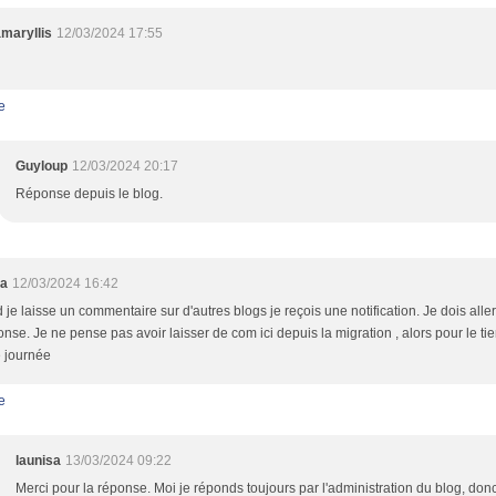
maryllis
12/03/2024 17:55
e
Guyloup
12/03/2024 20:17
Réponse depuis le blog.
sa
12/03/2024 16:42
je laisse un commentaire sur d'autres blogs je reçois une notification. Je dois aller
onse. Je ne pense pas avoir laisser de com ici depuis la migration , alors pour le tien
 journée
e
launisa
13/03/2024 09:22
Merci pour la réponse. Moi je réponds toujours par l'administration du blog, do