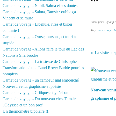
♥♥♥
Carnet de voyage - Nabil, Salma et ses doutes
Carnet de voyage - Salma, Tamsir : oublie ça...
Vincent et sa muse
Posté par Guyloup 
Carnet de voyage - Libellule. rires et bisou
contrarié !
Tags:
bavardage
,
b
Carnet de voyage - Ourse, oursons, et touriste
stupide
Carnet de voyage - Allons faire le tour du Lac des
La visite sur
Nations à Sherbrooke
Carnet de voyage - La tristesse de Christophe
Vous aimerez 
Transformation d'une Land Rover Barbie pour les
pompiers
Carnet de voyage - un campeur mal embouché
Nouveau venu, graphisme et poésie
Nouveau venu
Carnet de voyage - Critiques et guérison
graphisme et p
Carnet de voyage - Du nouveau chez Tamsir +
l'Odyssée et un bon prof
Un thermomètre bipolaire !!!
Commentair