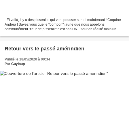
- Et voilà, il y a des pissenlits qui vont pousser sur toi maintenant ! Coquine
Andréa ! Savez vous que le "pompon" jaune que nous appelons
communément "fleur de pissenlit" n'est pas UNE fleur en réalité mais un
regroupement de PLUSIEURS fleurs sur un...
Retour vers le passé amérindien
Publié le 18/05/2020 à 00:34
Par
Guyloup