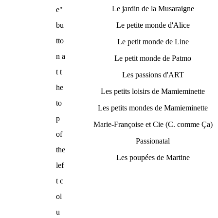
Le jardin de la Musaraigne
e"
bu
Le petite monde d'Alice
tto
Le petit monde de Line
n a
Le petit monde de Patmo
t t
Les passions d'ART
he
Les petits loisirs de Mamieminette
to
Les petits mondes de Mamieminette
p
Marie-Françoise et Cie (C. comme Ça)
of
Passionatal
the
Les poupées de Martine
lef
t c
ol
u