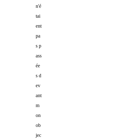
n'é
tai
ent
pa
s p
ass
ée
s d
ev
ant
m
on
ob
jec