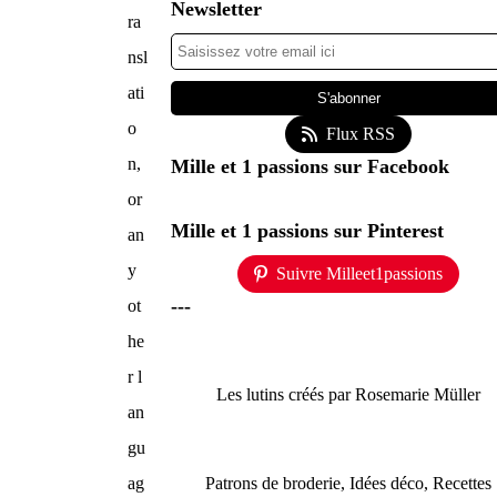
Newsletter
ra
nsl
ati
o
Flux RSS
n,
Mille et 1 passions sur Facebook
or
Mille et 1 passions sur Pinterest
an
y
Suivre Milleet1passions
---
ot
he
r l
Les lutins créés par Rosemarie Müller
an
gu
ag
Patrons de broderie, Idées déco, Recettes