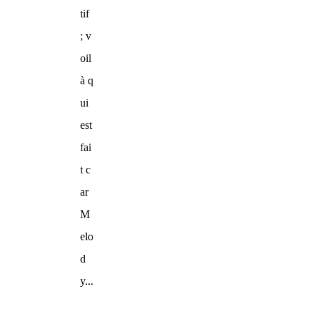
tif
; v
oil
à q
ui
est
fai
t c
ar
M
elo
d
y...