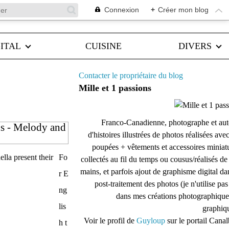
Connexion
+
Créer mon blog
ITAL
CUISINE
DIVERS
Contacter le propriétaire du blog
Mille et 1 passions
Franco-Canadienne, photographe et aut
ns - Melody and
d'histoires illustrées de photos réalisées ave
poupées + vêtements et accessoires miniat
Fo
collectés au fil du temps ou cousus/réalisés d
mains, et parfois ajout de graphisme digital da
r E
post-traitement des photos (je n'utilise pas
ng
dans mes créations photographique
lis
graphiqu
Voir le profil de
Guyloup
sur le portail Cana
h t