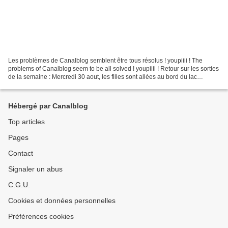
Les problèmes de Canalblog semblent être tous résolus ! youpiiii ! The
problems of Canalblog seem to be all solved ! youpiiii ! Retour sur les sorties
de la semaine : Mercredi 30 aout, les filles sont allées au bord du lac
Memphrémagog et ont décidé de...
Hébergé par Canalblog
Top articles
Pages
Contact
Signaler un abus
C.G.U.
Cookies et données personnelles
Préférences cookies