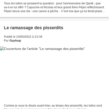
Tous les lutins se posaient la question : pour l'anniversaire de Qanik ; que
va-t-on lui offrir ? Capucine et Nicolas et leur grand frère Pépin réfléchissent.
Pépin lance une iée : une canne à pêche. - C'est vrai que ça lui ferait plaisir,
dit Capucine....
Le ramassage des pissenlits
Publié le 24/05/2022 à 23:38
Par
Guyloup
Comme je vous le disais avant-hier, au temps des pissenlits, les lutins sont