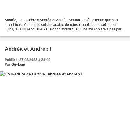
Andréc, le petit frère d'Andréa et Andréb, voulait la même tenue que son
grand-frère. Comme je suis incapable de refuser quoi que ce soit à mes
lutins, je la lui ai cousue. - Dis-donc moustique, tu ne me copierais pas par
hasard ? lui a gentiment demandé...
Andréa et Andréb !
Publié le 27/02/2023 à 23:09
Par
Guyloup