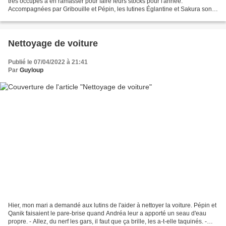
très occupés à en ramasser pour faire leurs stocks pour l'année.
Accompagnées par Gribouille et Pépin, les lutines Églantine et Sakura sont
allées en ramasser un plein panier...
Nettoyage de voiture
Publié le 07/04/2022 à 21:41
Par
Guyloup
Hier, mon mari a demandé aux lutins de l'aider à nettoyer la voiture. Pépin et
Qanik faisaient le pare-brise quand Andréa leur a apporté un seau d'eau
propre. - Allez, du nerf les gars, il faut que ça brille, les a-t-elle taquinés. -