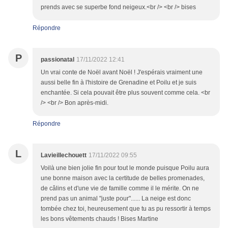
prends avec se superbe fond neigeux.<br /> <br /> bises
Répondre
P
passionatal
17/11/2022 12:41
Un vrai conte de Noël avant Noël ! J'espérais vraiment une
aussi belle fin à l'histoire de Grenadine et Poilu et je suis
enchantée. Si cela pouvait être plus souvent comme cela. <br
/> <br /> Bon après-midi.
Répondre
L
Lavieillechouett
17/11/2022 09:55
Voilà une bien jolie fin pour tout le monde puisque Poilu aura
une bonne maison avec la certitude de belles promenades,
de câlins et d'une vie de famille comme il le mérite. On ne
prend pas un animal "juste pour"...... La neige est donc
tombée chez toi, heureusement que tu as pu ressortir à temps
les bons vêtements chauds ! Bises Martine