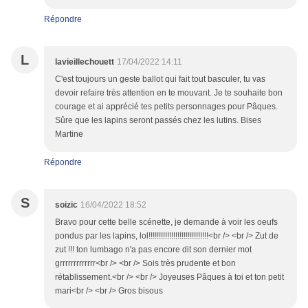
Répondre
L
lavieillechouett
17/04/2022 14:11
C'est toujours un geste ballot qui fait tout basculer, tu vas
devoir refaire très attention en te mouvant. Je te souhaite bon
courage et ai apprécié tes petits personnages pour Pâques.
Sûre que les lapins seront passés chez les lutins. Bises
Martine
Répondre
S
soizic
16/04/2022 18:52
Bravo pour cette belle scénette, je demande à voir les oeufs
pondus par les lapins, lol!!!!!!!!!!!!!!!!!!!!!!!!!!!!!<br /> <br /> Zut de
zut !!! ton lumbago n'a pas encore dit son dernier mot
grrrrrrrrrrrrr<br /> <br /> Sois très prudente et bon
rétablissement.<br /> <br /> Joyeuses Pâques à toi et ton petit
mari<br /> <br /> Gros bisous