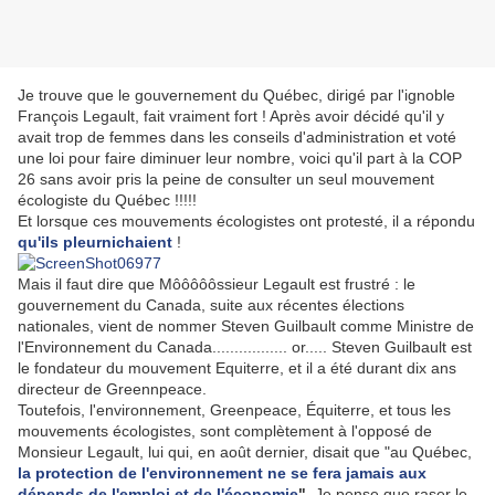
Je trouve que le gouvernement du Québec, dirigé par l'ignoble
François Legault, fait vraiment fort ! Après avoir décidé qu'il y
avait trop de femmes dans les conseils d'administration et voté
une loi pour faire diminuer leur nombre, voici qu'il part à la COP
26 sans avoir pris la peine de consulter un seul mouvement
écologiste du Québec !!!!!
Et lorsque ces mouvements écologistes ont protesté, il a répondu
qu'ils pleurnichaient
!
Mais il faut dire que Môôôôôssieur Legault est frustré : le
gouvernement du Canada, suite aux récentes élections
nationales, vient de nommer Steven Guilbault comme Ministre de
l'Environnement du Canada................. or..... Steven Guilbault est
le fondateur du mouvement Equiterre, et il a été durant dix ans
directeur de Greennpeace.
Toutefois, l'environnement, Greenpeace, Équiterre, et tous les
mouvements écologistes, sont complètement à l'opposé de
Monsieur Legault, lui qui, en août dernier, disait que "au Québec,
la protection de l'environnement ne se fera jamais aux
dépends de l'emploi et de l'économie
".
Je pense que raser le