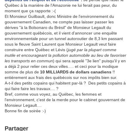
Québec à la manière de l'Amazonie ne lui ferait pas peur, du
moment que ça rapporte :-(
Et Monsieur Guilbault, donc Ministre de l'environnement du
gouvernement Canadien, ne compte pas laisser passer les
dérives "à la Bolsonaro du Brésil" de Monsieur Legault du
gouvernement québécois, et il vient d'annoncer une enquête
environnementale pour un tunnel autoroutier de 8,3 km passant
sous le fleuve Saint Laurent que Monsieur Legault veut faire
construire entre Québec et Lévis (
jugé par la plupart comme
inutile et encourageant la pollution automobile au lieu de favoriser
les transports en commun
) qui sera appelé "3e lien" puisqu'il y en
a déjà 2 pour relier ces deux villes..... et ceci pour la modique
somme de plus de
10 MILLIARDS de dollars canadiens
!!
entièrement aux frais des québécois sur nos impôts bien sur.
A-t-il des petits copains qui habitent par-là ? Des petits copains à
qui faire faire les travaux.... ?
Bref, comme vous voyez, au Québec, les femmes et
l'environnement, c'est de la merde pour le cabinet gouvernant de
Monsieur Legault....
Bonne fin de soirée :-)
Partager