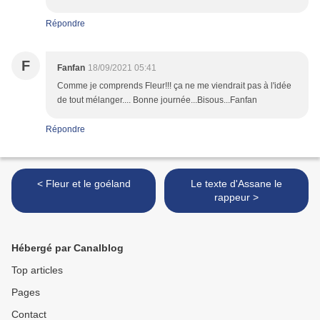
Répondre
F
Fanfan
18/09/2021 05:41
Comme je comprends Fleur!!! ça ne me viendrait pas à l'idée
de tout mélanger.... Bonne journée...Bisous...Fanfan
Répondre
< Fleur et le goéland
Le texte d'Assane le
rappeur >
Hébergé par Canalblog
Top articles
Pages
Contact