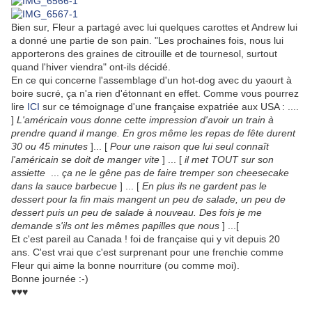
Bien sur, Fleur a partagé avec lui quelques carottes et Andrew lui
a donné une partie de son pain. "Les prochaines fois, nous lui
apporterons des graines de citrouille et de tournesol, surtout
quand l'hiver viendra" ont-ils décidé.
En ce qui concerne l'assemblage d'un hot-dog avec du yaourt à
boire sucré, ça n'a rien d'étonnant en effet. Comme vous pourrez
lire
ICI
sur ce témoignage d'une française expatriée aux USA : ....
]
L'américain vous donne cette impression d'avoir un train à
prendre quand il mange. En gros même les repas de fête durent
30 ou 45 minutes
]... [
Pour une raison que lui seul connaît
l'américain se doit de manger vite
] ... [
il met TOUT sur son
assiette
...
ça ne le gêne pas de faire tremper son cheesecake
dans la sauce barbecue
] ... [
En plus ils ne gardent pas le
dessert pour la fin mais mangent un peu de salade, un peu de
dessert puis un peu de salade à nouveau. Des fois je me
demande s'ils ont les mêmes papilles que nous
] ...[
Et c'est pareil au Canada ! foi de française qui y vit depuis 20
ans. C'est vrai que c'est surprenant pour une frenchie comme
Fleur qui aime la bonne nourriture (ou comme moi).
Bonne journée :-)
♥♥♥