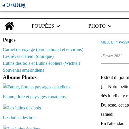
Home
POUPÉES
PHOTO
Pages
MILLE ET 1 PASS
Carnet de voyage (parc national et environs)
15 mars 2021
Les rêves d'Heidi (onirique)
Lutins des bois et Lutins écoliers (Wichtel)
Souvenirs amérindiens
Albums Photos
Extrait du jour
[... Notre petit
dès lundi et y 
Faune, flore et paysages canadiens
Du reste, cet a
samedi.
Les lutins des bois
En l'attendant, 