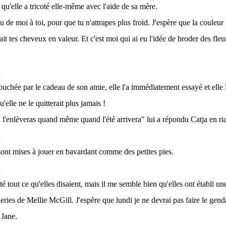
qu'elle a tricoté elle-même avec l'aide de sa mère.
 de moi à toi, pour que tu n'attrapes plus froid. J'espère que la couleur
ait tes cheveux en valeur. Et c'est moi qui ai eu l'idée de broder des fleur
touchée par le cadeau de son amie, elle l'a immédiatement essayé et elle lui
'elle ne le quitterait plus jamais !
u l'enlèveras quand même quand l'été arrivera" lui a répondu Catja en ria
e sont mises à jouer en bavardant comme des petites pies.
té tout ce qu'elles disaient, mais il me semble bien qu'elles ont établi un
lleries de Mellie McGill. J'espère que lundi je ne devrai pas faire le gend
 Jane.