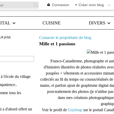
Connexion
+
Créer mon blog
ITAL
CUISINE
DIVERS
UR JANE
Contacter le propriétaire du blog
Mille et 1 passions
Franco-Canadienne, photographe et aut
d'histoires illustrées de photos réalisées ave
poupées + vêtements et accessoires miniat
 à l'école du village
collectés au fil du temps ou cousus/réalisés d
mpatience..
mains, et parfois ajout de graphisme digital da
post-traitement des photos (je n'utilise pas
comme tous les
dans mes créations photographique
graphiqu
i a d'abord offert un
Voir le profil de
Guyloup
sur le portail Cana