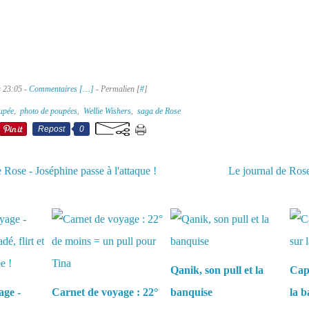
à 23:05 -
Commentaires [
…
]
- Permalien [
#
]
oupée
,
photo de poupées
,
Wellie Wishers
,
saga de Rose
Repost
0
 Rose - Joséphine passe à l'attaque !
Le journal de Rose
aussi :
Qanik, son pull et la
Capu
age -
Carnet de voyage : 22°
banquise
la b