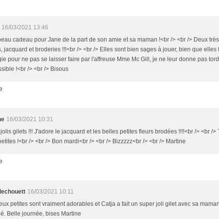
16/03/2021 13:46
eau cadeau pour Jane de la part de son amie et sa maman !<br /> <br /> Deux très 
s, jacquard et broderies !!!<br /> <br /> Elles sont bien sages à jouer, bien que elle
gie pour ne pas se laisser faire par l'affreuse Mme Mc Gill, je ne leur donne pas tord
sible !<br /> <br /> Bisous
e
ne
16/03/2021 10:31
jolis gilets !!! J'adore le jacquard et les belles petites fleurs brodées !!!!<br /> <br
etites !<br /> <br /> Bon mardi<br /> <br /> Bizzzzz<br /> <br /> Martine
e
llechouett
16/03/2021 10:11
ux petites sont vraiment adorables et Catja a fait un super joli gilet avec sa mam
ié. Belle journée, bises Martine