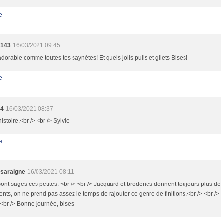
e
3143
16/03/2021 09:45
adorable comme toutes tes saynètes! Et quels jolis pulls et gilets Bises!
e
94
16/03/2021 08:37
histoire.<br /> <br /> Sylvie
e
saraigne
16/03/2021 08:11
sont sages ces petites. <br /> <br /> Jacquard et broderies donnent toujours plus d
nts, on ne prend pas assez le temps de rajouter ce genre de finitions.<br /> <br /> B
 <br /> Bonne journée, bises