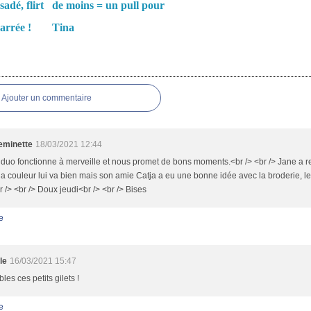
sadé, flirt
de moins = un pull pour
arrée !
Tina
es
Ajouter un commentaire
minette
18/03/2021 12:44
 duo fonctionne à merveille et nous promet de bons moments.<br /> <br /> Jane a 
, la couleur lui va bien mais son amie Catja a eu une bonne idée avec la broderie, le 
r /> <br /> Doux jeudi<br /> <br /> Bises
e
le
16/03/2021 15:47
les ces petits gilets !
e