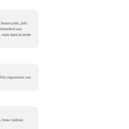
beaux pulls, jolis
s fomentent une
, mais dans la limite
 /> Très mignonnes ces
an, beau cadeau