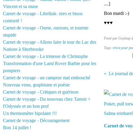
....]
Vincent et sa muse
Bon mardi :-)
Carnet de voyage - Libellule. rires et bisou
contrarié !
♥♥♥
Carnet de voyage - Ourse, oursons, et touriste
stupide
Posté par Guyloup 
Carnet de voyage - Allons faire le tour du Lac des
Tags:
tricot pour p
Nations à Sherbrooke
Carnet de voyage - La tristesse de Christophe
Transformation d'une Land Rover Barbie pour les
pompiers
Le journal de
Carnet de voyage - un campeur mal embouché
Nouveau venu, graphisme et poésie
Vous aimerez 
Carnet de voyage - Critiques et guérison
Carnet de voyage - Du nouveau chez Tamsir +
l'Odyssée et un bon prof
Un thermomètre bipolaire !!!
Carnet de voyage - Découragement
Carnet de voy
Bon 14 juillet !