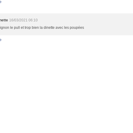
e
nette
16/03/2021 06:10
ignon le pull et trop bien la dinette avec les poupées
e