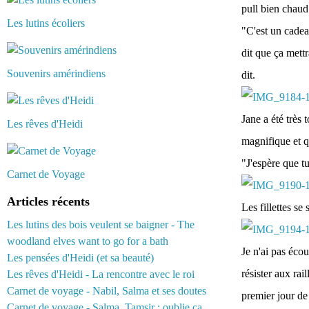
pull bien chaud 
Les lutins écoliers
"C'est un cadeau
dit que ça mettr
Souvenirs amérindiens
dit.
Jane a été très 
Les rêves d'Heidi
magnifique et qu
"J'espère que t
Carnet de Voyage
Articles récents
Les fillettes s
Les lutins des bois veulent se baigner - The
woodland elves want to go for a bath
Je n'ai pas écou
Les pensées d'Heidi (et sa beauté)
résister aux rai
Les rêves d'Heidi - La rencontre avec le roi
Carnet de voyage - Nabil, Salma et ses doutes
premier jour de
Carnet de voyage - Salma, Tamsir : oublie ça...