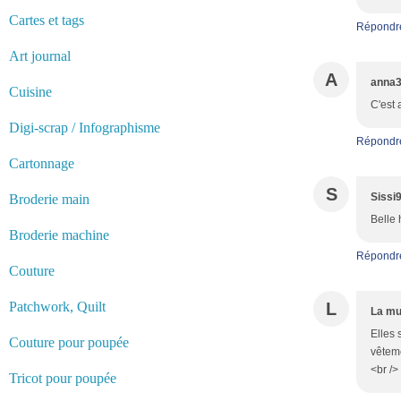
Cartes et tags
Répondr
Art journal
A
anna
Cuisine
C'est 
Digi-scrap / Infographisme
Répondr
Cartonnage
S
Sissi
Broderie main
Belle 
Broderie machine
Répondr
Couture
Patchwork, Quilt
L
La mu
Elles 
Couture pour poupée
vêteme
<br />
Tricot pour poupée