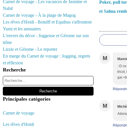
Carnet de voyage - Les vacances de Jasmine et
Poker, pull tor
Nabil
et Salma remb
Carnet de voyage - À la plage de Magog
Les rêves d'Heidi - Botulff et Equibus s'affrontent
Commentair
Yumi et les annuaires
L'envers du décor - Joggeuse et Gérome sur son
trône
Lizzie et Gérome - Le reporter
En marge du Carnet de voyage : Jogging, regrets
M
Mamie
et réflexion
:-D ce
Recherche
tricot
gai.<b
Répondr
Principales catégories
M
Michè
Carnet de voyage
Adorab
Les rêves d'Heidi
Répondr