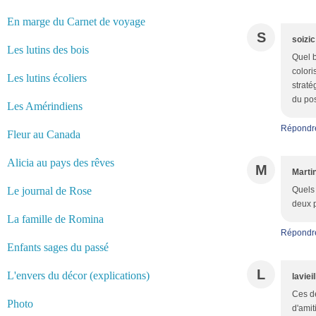
En marge du Carnet de voyage
S
soizic
Les lutins des bois
Quel b
colori
Les lutins écoliers
straté
du pos
Les Amérindiens
Répondr
Fleur au Canada
Alicia au pays des rêves
M
Marti
Le journal de Rose
Quels 
deux p
La famille de Romina
Répondr
Enfants sages du passé
L
L'envers du décor (explications)
laviei
Ces de
Photo
d'amit