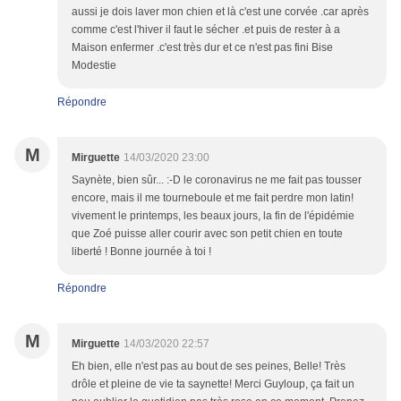
aussi je dois laver mon chien et là c'est une corvée .car après
comme c'est l'hiver il faut le sécher .et puis de rester à a
Maison enfermer .c'est très dur et ce n'est pas fini Bise
Modestie
Répondre
M
Mirguette
14/03/2020 23:00
Saynète, bien sûr... :-D le coronavirus ne me fait pas tousser
encore, mais il me tourneboule et me fait perdre mon latin!
vivement le printemps, les beaux jours, la fin de l'épidémie
que Zoé puisse aller courir avec son petit chien en toute
liberté ! Bonne journée à toi !
Répondre
M
Mirguette
14/03/2020 22:57
Eh bien, elle n'est pas au bout de ses peines, Belle! Très
drôle et pleine de vie ta saynette! Merci Guyloup, ça fait un