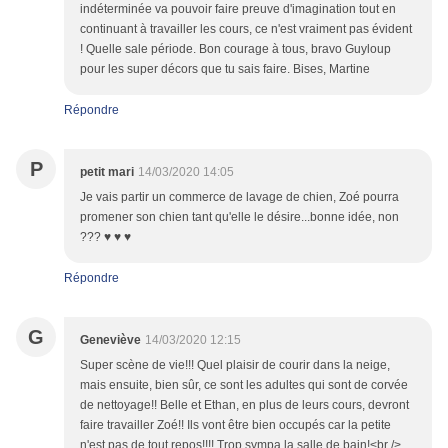
indéterminée va pouvoir faire preuve d'imagination tout en
continuant à travailler les cours, ce n'est vraiment pas évident
! Quelle sale période. Bon courage à tous, bravo Guyloup
pour les super décors que tu sais faire. Bises, Martine
Répondre
P
petit mari
14/03/2020 14:05
Je vais partir un commerce de lavage de chien, Zoé pourra
promener son chien tant qu'elle le désire...bonne idée, non
??? ♥ ♥ ♥
Répondre
G
Geneviève
14/03/2020 12:15
Super scène de vie!!! Quel plaisir de courir dans la neige,
mais ensuite, bien sûr, ce sont les adultes qui sont de corvée
de nettoyage!! Belle et Ethan, en plus de leurs cours, devront
faire travailler Zoé!! Ils vont être bien occupés car la petite
n'est pas de tout repos!!!! Trop sympa la salle de bain!<br />