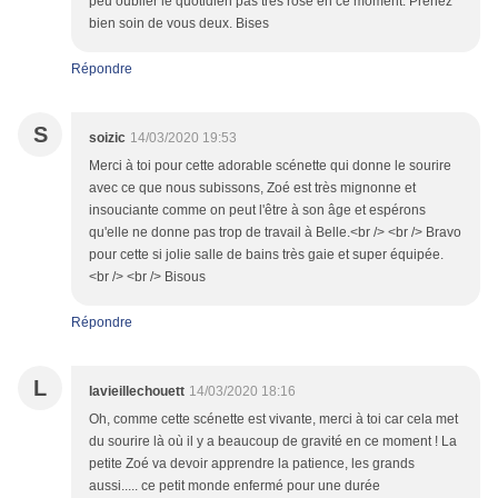
peu oublier le quotidien pas très rose en ce moment. Prenez
bien soin de vous deux. Bises
Répondre
S
soizic
14/03/2020 19:53
Merci à toi pour cette adorable scénette qui donne le sourire
avec ce que nous subissons, Zoé est très mignonne et
insouciante comme on peut l'être à son âge et espérons
qu'elle ne donne pas trop de travail à Belle.<br /> <br /> Bravo
pour cette si jolie salle de bains très gaie et super équipée.
<br /> <br /> Bisous
Répondre
L
lavieillechouett
14/03/2020 18:16
Oh, comme cette scénette est vivante, merci à toi car cela met
du sourire là où il y a beaucoup de gravité en ce moment ! La
petite Zoé va devoir apprendre la patience, les grands
aussi..... ce petit monde enfermé pour une durée