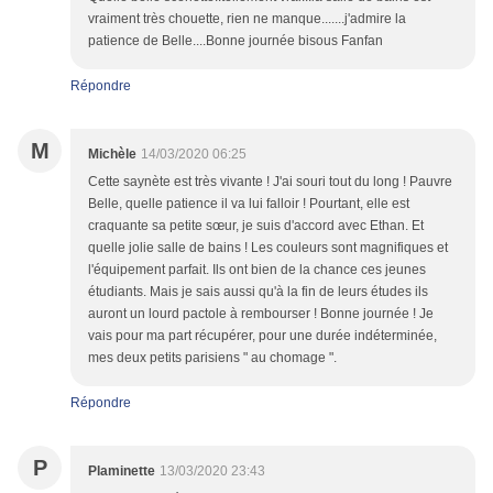
vraiment très chouette, rien ne manque.......j'admire la
patience de Belle....Bonne journée bisous Fanfan
Répondre
M
Michèle
14/03/2020 06:25
Cette saynète est très vivante ! J'ai souri tout du long ! Pauvre
Belle, quelle patience il va lui falloir ! Pourtant, elle est
craquante sa petite sœur, je suis d'accord avec Ethan. Et
quelle jolie salle de bains ! Les couleurs sont magnifiques et
l'équipement parfait. Ils ont bien de la chance ces jeunes
étudiants. Mais je sais aussi qu'à la fin de leurs études ils
auront un lourd pactole à rembourser ! Bonne journée ! Je
vais pour ma part récupérer, pour une durée indéterminée,
mes deux petits parisiens " au chomage ".
Répondre
P
Plaminette
13/03/2020 23:43