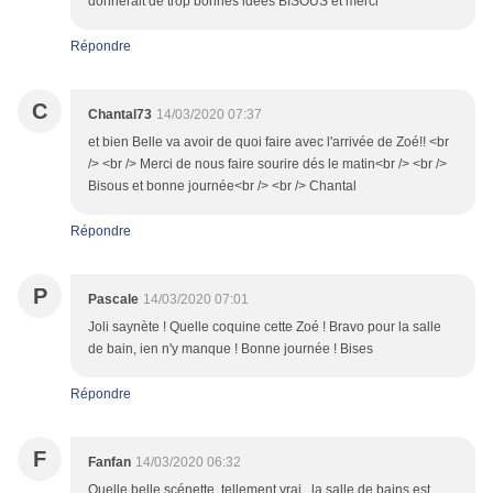
donnerait de trop bonnes idées BISOUS et merci
Répondre
C
Chantal73
14/03/2020 07:37
et bien Belle va avoir de quoi faire avec l'arrivée de Zoé!! <br
/> <br /> Merci de nous faire sourire dés le matin<br /> <br />
Bisous et bonne journée<br /> <br /> Chantal
Répondre
P
Pascale
14/03/2020 07:01
Joli saynète ! Quelle coquine cette Zoé ! Bravo pour la salle
de bain, ien n'y manque ! Bonne journée ! Bises
Répondre
F
Fanfan
14/03/2020 06:32
Quelle belle scénette..tellement vrai...la salle de bains est