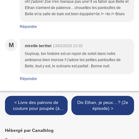
oh! j'adore! Zoé n'en manque pas une! Il va falloir que Belle et
Ethan s'arment de patience... chouettes les pantoufles de
Belle et la salle de bain est bien équipée!<br /> <br /> Bises
Répondre
M
mireille berthet
13/03/2020 23:30
Guyloup, ton histoire est un rayon de soleil dans notre
ambiance bien morose !! j'adore les petites pantoufles de
Belle, tout y est, le scénario est parfait . Bonne nuit .
Répondre
< Livre des patrons de
Dis Ethan, je peux....? (2e
couture pour poupée (à
épisode) >
télécharger gratuitement)
Hébergé par Canalblog