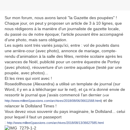
Sur mon forum, nous avons lancé "la Gazette des poupées" !
Chaque jour, on peut y proposer un article de 3 à 10 lignes, que
nous rédigeons à la manière d'un journaliste de gazette locale,
du passé ou de notre époque; l'article pouvant être accompagné
d'une photo, mais sans obligation.
Les sujets sont très variés jusqu'ici, entre : vol de poulets dans
une arrière-cour (avec photo), annonce de mariage, compte-
rendu d'animation à la salle des fêtes, rentrée scolaire après les
vacances de Noël, publicité pour un centre équestre de Portivy
(avec photos), réouverture d'un centre aquatique (testé par une
poupée, avec photos)...
Et les rires qui vont avec !
Rosedollhouse (Alexandra) a utilisé un template de journal (sur
Word, il y en a à télécharger sur le net), et ça m'a donné envie de
ressortir le journal que j'avais commencé l'an dernier
(voir
et de
http://www.milleet1passions.com/archives/2018/08/06/36611568.html
)
relancer le Dollsland Times !
Vous devez vous souvenir du pays imaginaire, le Dollsland... celui
pour lequel il faut un passeport
:
http://www.milleet1passions.com/archives/2018/08/13/36627585.html