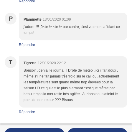
Répondre
P
Plaminette
13/01/2020 01:09
j'adore !!!! ;0<br /> <br /> par contre, c'est vraiment affolant ce
temps!
Répondre
T
Tigrette
12/01/2020 22:12
Bonsoir , génial le journal !! Drôle de météo , ici il fait doux ,
même s'il ne fait jamais très froid sur le caillou, actuellement
les températures sont quand même trop élevées pour la
saison ! Et ce qui est le plus alarmant c'est que même par
beau temps la mer reste très agitée . Aurions nous atteint le
point de non retour ??? Bisous
Répondre