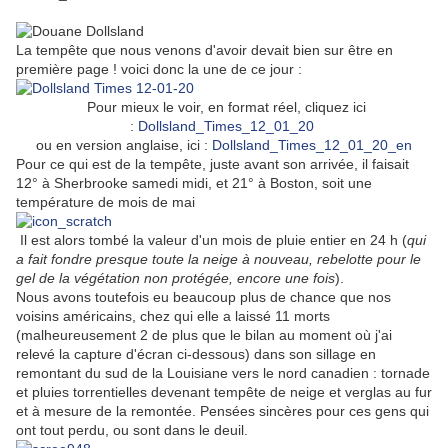
La tempête que nous venons d'avoir devait bien sur être en
première page ! voici donc la une de ce jour :
Pour mieux le voir, en format réel, cliquez ici
:
Dollsland_Times_12_01_20
ou en version anglaise, ici :
Dollsland_Times_12_01_20_en
Pour ce qui est de la tempête, juste avant son arrivée, il faisait
12° à Sherbrooke samedi midi, et 21° à Boston, soit une
température de mois de mai
Il est alors tombé la valeur d'un mois de pluie entier en 24 h (
qui
a fait fondre presque toute la neige à nouveau, rebelotte pour le
gel de la végétation non protégée, encore une fois
).
Nous avons toutefois eu beaucoup plus de chance que nos
voisins américains, chez qui elle a laissé 11 morts
(malheureusement 2 de plus que le bilan au moment où j'ai
relevé la capture d'écran ci-dessous) dans son sillage en
remontant du sud de la Louisiane vers le nord canadien : tornade
et pluies torrentielles devenant tempête de neige et verglas au fur
et à mesure de la remontée. Pensées sincères pour ces gens qui
ont tout perdu, ou sont dans le deuil.