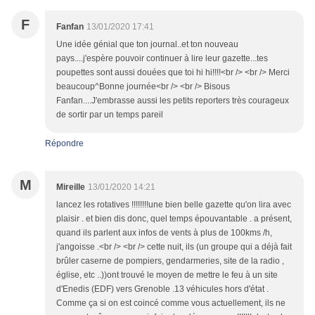
F
Fanfan
13/01/2020 17:41
Une idée génial que ton journal..et ton nouveau
pays....j'espère pouvoir continuer à lire leur gazette...tes
poupettes sont aussi douées que toi hi hi!!!!<br /> <br /> Merci
beaucoup^Bonne journée<br /> <br /> Bisous
Fanfan....J'embrasse aussi les petits reporters très courageux
de sortir par un temps pareil
Répondre
M
Mireille
13/01/2020 14:21
lancez les rotatives !!!!!!!!une bien belle gazette qu'on lira avec
plaisir . et bien dis donc, quel temps épouvantable . a présent,
quand ils parlent aux infos de vents à plus de 100kms /h,
j'angoisse .<br /> <br /> cette nuit, ils (un groupe qui a déjà fait
brûler caserne de pompiers, gendarmeries, site de la radio ,
église, etc ..))ont trouvé le moyen de mettre le feu à un site
d'Enedis (EDF) vers Grenoble .13 véhicules hors d'état .
Comme ça si on est coincé comme vous actuellement, ils ne