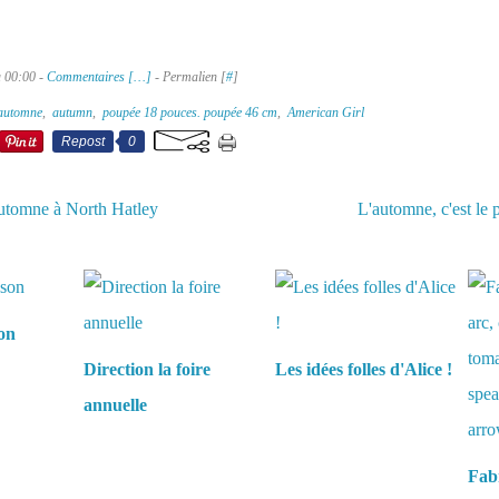
à 00:00 -
Commentaires [
…
]
- Permalien [
#
]
automne
,
autumn
,
poupée 18 pouces. poupée 46 cm
,
American Girl
Repost
0
utomne à North Hatley
L'automne, c'est le 
aussi :
son
Direction la foire
Les idées folles d'Alice !
annuelle
Fabr