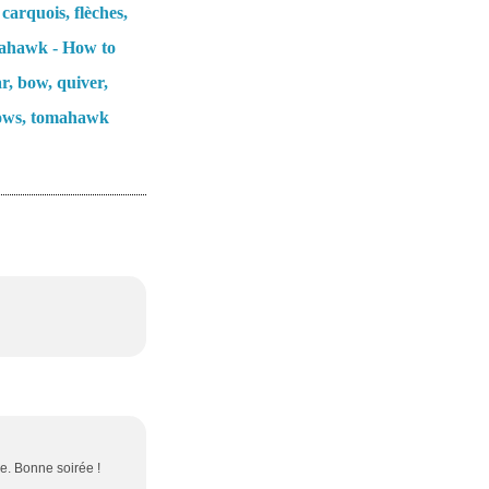
 carquois, flèches,
ahawk - How to
r, bow, quiver,
ows, tomahawk
ule. Bonne soirée !