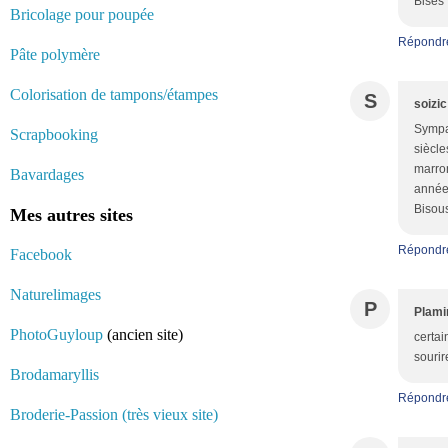
Bises
Bricolage pour poupée
Répondr
Pâte polymère
Colorisation de tampons/étampes
S
soizic
Sympat
Scrapbooking
siècle
marron
Bavardages
années
Bisou
Mes autres sites
Répondr
Facebook
Naturelimages
P
Plami
PhotoGuyloup
(ancien site)
certai
sourir
Brodamaryllis
Répondr
Broderie-Passion (très vieux site)