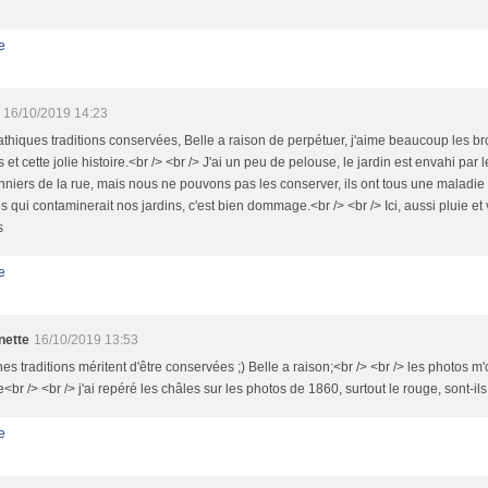
e
16/10/2019 14:23
hiques traditions conservées, Belle a raison de perpétuer, j'aime beaucoup les b
s et cette jolie histoire.<br /> <br /> J'ai un peu de pelouse, le jardin est envahi par l
niers de la rue, mais nous ne pouvons pas les conserver, ils ont tous une maladie
 qui contaminerait nos jardins, c'est bien dommage.<br /> <br /> Ici, aussi pluie et v
s
e
nette
16/10/2019 13:53
nes traditions méritent d'être conservées ;) Belle a raison;<br /> <br /> les photos m'o
e<br /> <br /> j'ai repéré les châles sur les photos de 1860, surtout le rouge, sont-i
e