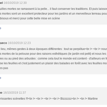
nel
16/10/2019 12:30
uilles mortes se ramassent à la pelle... il faut conserver les traditions. Et puis laisson
es mortes sont un excellent protecteur pour les jardins et un merveilleux terreau pour l
 bisous et merci pour cette belle mise en scène
e
queco
16/10/2019 12:23
ieu, mêmes gestes à deux époques différentes : tout se perpétue<br /> <br /> no
es mortes de la pelouse pour des raisons esthétiques (le jardin est petit) et nous l
ies ou au pied des arbustes : comme cela tout le monde est content - d'ailleurs en 
e les feuilles et c'est justement un plaisir des balades en forêt avec les feuilles m
es pas
e
ne
16/10/2019 11:37
rissantes scénettes !!!<br /> <br /> <br /> <br /> Bizzzzzz<br /> <br /> Martine