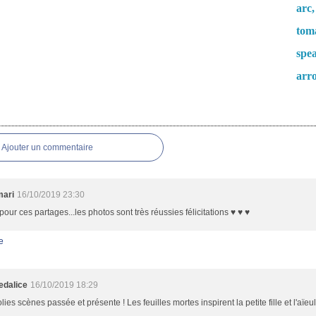
arc,
tom
spea
arr
es
Ajouter un commentaire
mari
16/10/2019 23:30
pour ces partages...les photos sont très réussies félicitations ♥ ♥ ♥
e
dalice
16/10/2019 18:29
olies scènes passée et présente ! Les feuilles mortes inspirent la petite fille et l'aïe