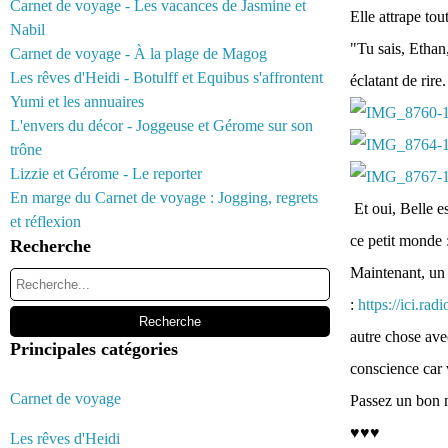
Carnet de voyage - Les vacances de Jasmine et
Elle attrape tou
Nabil
"Tu sais, Ethan,
Carnet de voyage - À la plage de Magog
Les rêves d'Heidi - Botulff et Equibus s'affrontent
éclatant de rire.
Yumi et les annuaires
L'envers du décor - Joggeuse et Gérome sur son
trône
Lizzie et Gérome - Le reporter
En marge du Carnet de voyage : Jogging, regrets
Et oui, Belle e
et réflexion
ce petit monde :
Recherche
Maintenant, un d
:
https://ici.ra
autre chose ave
Principales catégories
conscience car 
Carnet de voyage
Passez un bon m
♥♥♥
Les rêves d'Heidi