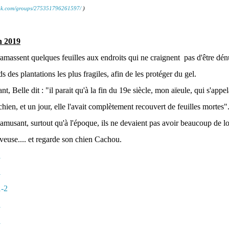
ook.com/groups/275351796261597/
)
n 2019
ramassent quelques feuilles aux endroits qui ne craignent pas d'être dénu
eds des plantations les plus fragiles, afin de les protéger du gel.
ant, Belle dit : "il parait qu'à la fin du 19e siècle, mon aïeule, qui s'appel
hien, et un jour, elle l'avait complètement recouvert de feuilles mortes"
 amusant, surtout qu'à l'époque, ils ne devaient pas avoir beaucoup de l
veuse.... et regarde son chien Cachou.