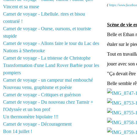
(
https://www.faceb
Vincent et sa muse
Carnet de voyage - Libellule. rires et bisou
contrarié !
Scène de vie e
Carnet de voyage - Ourse, oursons, et touriste
Belle et Ethan 
stupide
Carnet de voyage - Allons faire le tour du Lac des
étaler sur le pi
Nations à Sherbrooke
Tout en travaill
Carnet de voyage - La tristesse de Christophe
jouer avec son c
Transformation d'une Land Rover Barbie pour les
pompiers
"Ça devait être
Carnet de voyage - un campeur mal embouché
Belle semble rê
Nouveau venu, graphisme et poésie
Carnet de voyage - Critiques et guérison
Carnet de voyage - Du nouveau chez Tamsir +
l'Odyssée et un bon prof
Un thermomètre bipolaire !!!
Carnet de voyage - Découragement
Bon 14 juillet !