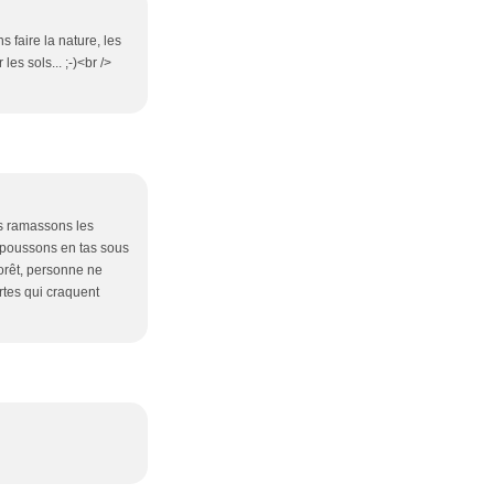
s faire la nature, les
es sols... ;-)<br />
us ramassons les
es poussons en tas sous
forêt, personne ne
ortes qui craquent