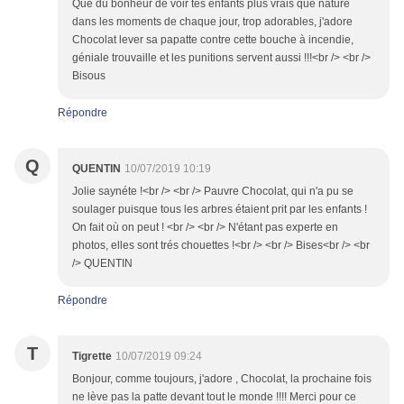
Que du bonheur de voir tes enfants plus vrais que nature
dans les moments de chaque jour, trop adorables, j'adore
Chocolat lever sa papatte contre cette bouche à incendie,
géniale trouvaille et les punitions servent aussi !!!<br /> <br />
Bisous
Répondre
Q
QUENTIN
10/07/2019 10:19
Jolie saynéte !<br /> <br /> Pauvre Chocolat, qui n'a pu se
soulager puisque tous les arbres étaient prit par les enfants !
On fait où on peut ! <br /> <br /> N'étant pas experte en
photos, elles sont trés chouettes !<br /> <br /> Bises<br /> <br
/> QUENTIN
Répondre
T
Tigrette
10/07/2019 09:24
Bonjour, comme toujours, j'adore , Chocolat, la prochaine fois
ne lève pas la patte devant tout le monde !!!! Merci pour ce