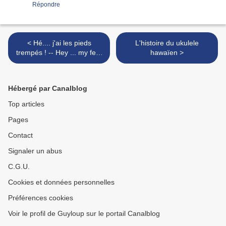
Répondre
< Hé.... j'ai les pieds
L'histoire du ukulele
trempés ! -- Hey ... my feet
hawaïen >
are wet ! + fond d'écran /
wallpaper
Hébergé par Canalblog
Top articles
Pages
Contact
Signaler un abus
C.G.U.
Cookies et données personnelles
Préférences cookies
Voir le profil de Guyloup sur le portail Canalblog