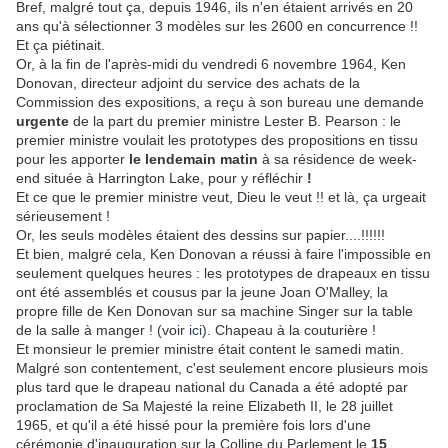
Bref, malgré tout ça, depuis 1946, ils n'en étaient arrivés en 20
ans qu'à sélectionner 3 modèles sur les 2600 en concurrence !!
Et ça piétinait.
Or, à la fin de l'après-midi du vendredi 6 novembre 1964,
Ken
Donovan, directeur adjoint du service des achats de la
Commission des expositions,
a reçu à son bureau une demande
urgente
de la part du premier ministre
Lester B. Pearson : l
e
premier ministre voulait les prototypes des propositions en tissu
pour les apporter
le lendemain matin
à sa résidence de week-
end située à Harrington Lake, pour y réfléchir
!
Et ce que le premier ministre veut, Dieu le veut !! et là, ça urgeait
sérieusement !
Or, les seuls modèles étaient des dessins sur papier....!!!!!!
Et bien, malgré cela, Ken
Donovan
a réussi à faire l'impossible en
seulement quelques heures : les prototypes de drapeaux en tissu
ont été assemblés et cousus par la jeune Joan O'Malley, la
propre fille de
Ken Donovan sur sa machine Singer sur la table
de la salle à manger ! (voir
ici
). Chapeau à la couturière !
Et monsieur le premier ministre était content le samedi matin.
Malgré son contentement, c'est seulement encore plusieurs mois
plus tard que le drapeau national du Canada a été adopté par
proclamation de Sa Majesté la reine Elizabeth II, le 28 juillet
1965, et qu'il a été hissé pour la première fois lors d'une
cérémonie d'inauguration sur la Colline du Parlement le
15