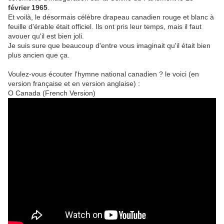
février 1965
.
Et voilà, le désormais célèbre drapeau canadien rouge et blanc à
feuille d'érable était officiel. Ils ont pris leur temps, mais il faut
avouer qu'il est bien joli.
Je suis sure que beaucoup d'entre vous imaginait qu'il était bien
plus ancien que ça.
Voulez-vous écouter l'hymne national canadien ? le voici (en
version française et en version anglaise) :
O Canada (French Version)