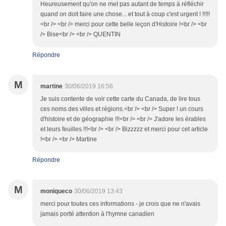
Heureusement qu'on ne met pas autant de temps à réfléchir
quand on doit faire une chose... et tout à coup c'est urgent ! !!!!!
<br /> <br /> merci pour cette belle leçon d'Histoire !<br /> <br
/> Bise<br /> <br /> QUENTIN
Répondre
M
martine
30/06/2019 16:56
Je suis contente de voir cette carte du Canada, de lire tous
ces noms des villes et régions.<br /> <br /> Super ! un cours
d'histoire et de géographie !!!<br /> <br /> J'adore les érables
et leurs feuilles !!!<br /> <br /> Bizzzzz et merci pour cet article
!<br /> <br /> Martine
Répondre
M
moniqueco
30/06/2019 13:43
merci pour toutes ces informations - je crois que ne n'avais
jamais porté attention à l'hymne canadien