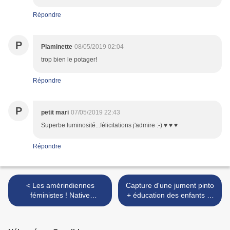
Répondre
P
Plaminette
08/05/2019 02:04
trop bien le potager!
Répondre
P
petit mari
07/05/2019 22:43
Superbe luminosité...félicitations j'admire :-) ♥ ♥ ♥
Répondre
< Les amérindiennes
Capture d'une jument pinto
féministes ! Native
+ éducation des enfants (+
american feminists !
fond d'écran) - Capture of a
mare pinto + wallpaper >