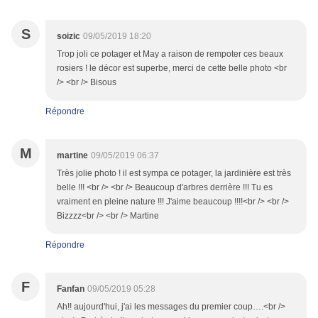
S
soizic
09/05/2019 18:20
Trop joli ce potager et May a raison de rempoter ces beaux
rosiers ! le décor est superbe, merci de cette belle photo <br
/> <br /> Bisous
Répondre
M
martine
09/05/2019 06:37
Très jolie photo ! il est sympa ce potager, la jardinière est très
belle !!! <br /> <br /> Beaucoup d'arbres derrière !!! Tu es
vraiment en pleine nature !!! J'aime beaucoup !!!!<br /> <br />
Bizzzz<br /> <br /> Martine
Répondre
F
Fanfan
09/05/2019 05:28
Ah!! aujourd'hui, j'ai les messages du premier coup….<br />