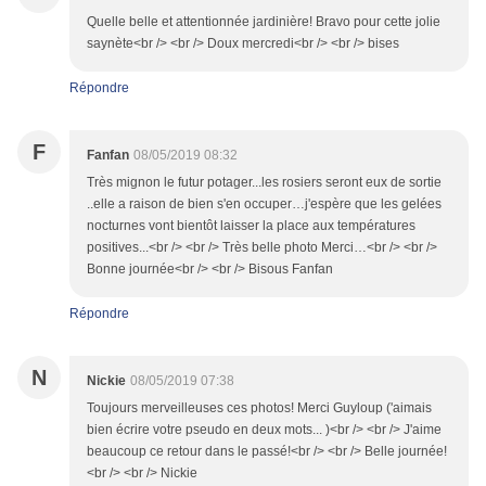
Quelle belle et attentionnée jardinière! Bravo pour cette jolie
saynète<br /> <br /> Doux mercredi<br /> <br /> bises
Répondre
F
Fanfan
08/05/2019 08:32
Très mignon le futur potager...les rosiers seront eux de sortie
..elle a raison de bien s'en occuper…j'espère que les gelées
nocturnes vont bientôt laisser la place aux températures
positives...<br /> <br /> Très belle photo Merci…<br /> <br />
Bonne journée<br /> <br /> Bisous Fanfan
Répondre
N
Nickie
08/05/2019 07:38
Toujours merveilleuses ces photos! Merci Guyloup ('aimais
bien écrire votre pseudo en deux mots... )<br /> <br /> J'aime
beaucoup ce retour dans le passé!<br /> <br /> Belle journée!
<br /> <br /> Nickie