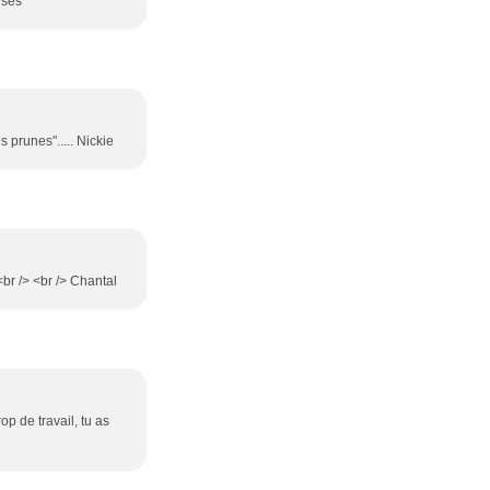
ises
 prunes"..... Nickie
br /> <br /> Chantal
op de travail, tu as