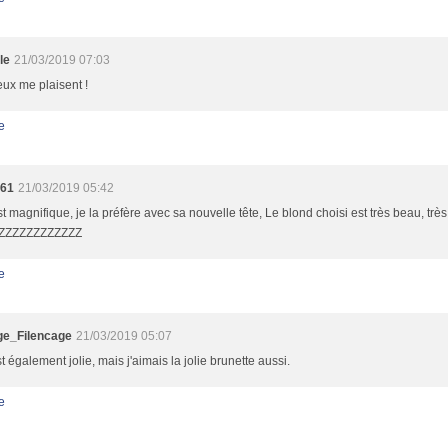
le
21/03/2019 07:03
ux me plaisent !
e
a61
21/03/2019 05:42
st magnifique, je la préfère avec sa nouvelle tête, Le blond choisi est très beau, trè
ZZZZZZZZZZZZZ
e
e_Filencage
21/03/2019 05:07
st également jolie, mais j'aimais la jolie brunette aussi.
e