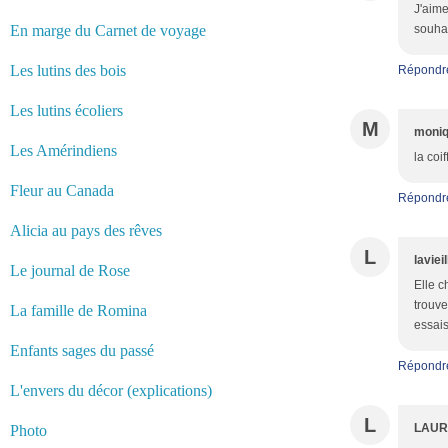
J'aime
En marge du Carnet de voyage
souhai
Les lutins des bois
Répondr
Les lutins écoliers
M
moni
Les Amérindiens
la coi
Fleur au Canada
Répondr
Alicia au pays des rêves
L
laviei
Le journal de Rose
Elle c
trouve
La famille de Romina
essais
Enfants sages du passé
Répondr
L'envers du décor (explications)
L
LAUR
Photo