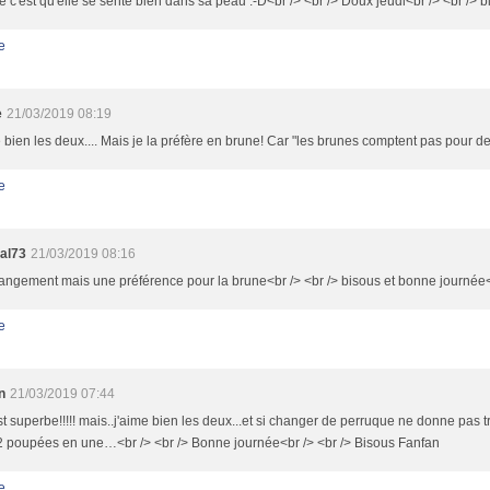
 c'est qu'elle se sente bien dans sa peau :-D<br /> <br /> Doux jeudi<br /> <br /> b
e
e
21/03/2019 08:19
 bien les deux.... Mais je la préfère en brune! Car "les brunes comptent pas pour des
e
al73
21/03/2019 08:16
hangement mais une préférence pour la brune<br /> <br /> bisous et bonne journée<
e
n
21/03/2019 07:44
st superbe!!!!! mais..j'aime bien les deux...et si changer de perruque ne donne pas tr
2 poupées en une…<br /> <br /> Bonne journée<br /> <br /> Bisous Fanfan
e