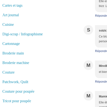
Elle e
Cartes et tags
bizz 
Art journal
Répondr
Cuisine
S
soizic
Digi-scrap / Infographisme
Ce blo
person
Cartonnage
Répondr
Broderie main
Broderie machine
M
Mireil
Couture
et bie
Patchwork, Quilt
Répondr
Couture pour poupée
M
Mamie
Tricot pour poupée
Elle é