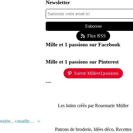
Newsletter
Flux RSS
Mille et 1 passions sur Facebook
Mille et 1 passions sur Pinterest
Suivre Milleet1passions
---
Les lutins créés par Rosemarie Müller
Portraits + la petite maison dans la prairie... canadienne (c'est pour bientôt, ou presque !)
Patrons de broderie, Idées déco, Recettes