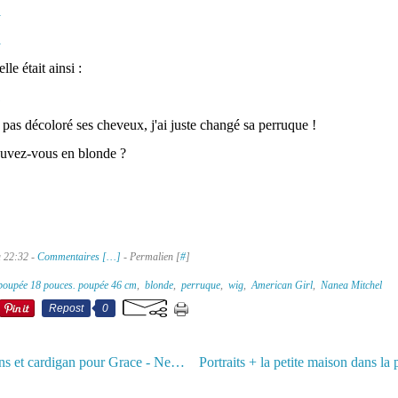
le était ainsi :
i pas décoloré ses cheveux, j'ai juste changé sa perruque !
uvez-vous en blonde ?
à 22:32 -
Commentaires [
…
]
- Permalien [
#
]
poupée 18 pouces. poupée 46 cm
,
blonde
,
perruque
,
wig
,
American Girl
,
Nanea Mitchel
Repost
0
Nouveau jeans et cardigan pour Grace - New jeans and cardigan for Grace