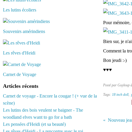
Les lutins écoliers
Pour mémoire, el
Souvenirs amérindiens
Bien sur, je n'a
Comment la tro
Les rêves d'Heidi
Bon jeudi :-)
♥♥♥
Carnet de Voyage
Articles récents
Posté par Guyloup 
Tags:
18 inch doll
,
Carnet de voyage - Encore la cougar ! (+ vue de la
scène)
Les lutins des bois veulent se baigner - The
woodland elves want to go for a bath
Les pensées d'Heidi (et sa beauté)
Les rêves d'Heidi - La rencontre avec le roi