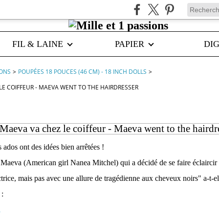
FIL & LAINE
PAPIER
DIG
IONS
>
POUPÉES 18 POUCES (46 CM) - 18 INCH DOLLS
>
LE COIFFEUR - MAEVA WENT TO THE HAIRDRESSER
Maeva va chez le coiffeur - Maeva went to the hairdr
 ados ont des idées bien arrêtées !
st Maeva (American girl Nanea Mitchel) qui a décidé de se faire éclaircir
trice, mais pas avec une allure de tragédienne aux cheveux noirs" a-t-ell
 :