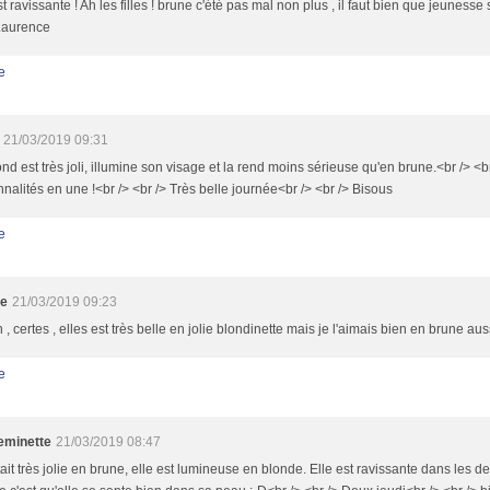
st ravissante ! Ah les filles ! brune c'été pas mal non plus , il faut bien que jeunesse s
.Laurence
e
21/03/2019 09:31
nd est très joli, illumine son visage et la rend moins sérieuse qu'en brune.<br /> <
nalités en une !<br /> <br /> Très belle journée<br /> <br /> Bisous
e
le
21/03/2019 09:23
n , certes , elles est très belle en jolie blondinette mais je l'aimais bien en brune auss
e
minette
21/03/2019 08:47
tait très jolie en brune, elle est lumineuse en blonde. Elle est ravissante dans les 