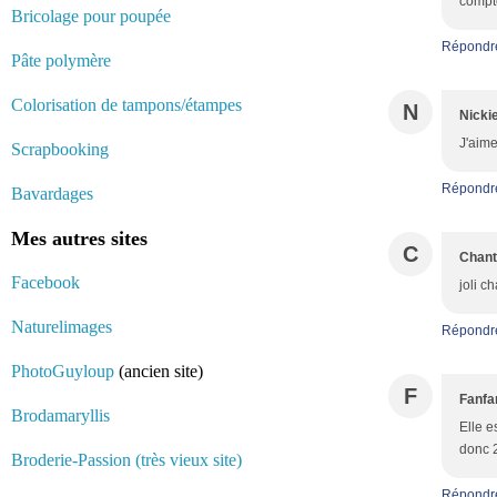
compte
Bricolage pour poupée
Répondr
Pâte polymère
Colorisation de tampons/étampes
N
Nicki
J'aime
Scrapbooking
Répondr
Bavardages
Mes autres sites
C
Chant
Facebook
joli c
Naturelimages
Répondr
PhotoGuyloup
(ancien site)
F
Fanfa
Brodamaryllis
Elle e
donc 
Broderie-Passion (très vieux site)
Répondr