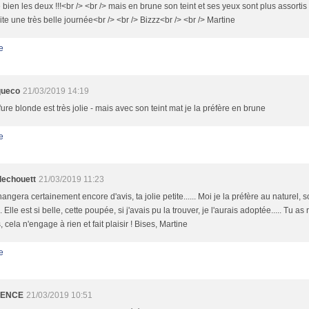
 bien les deux !!!<br /> <br /> mais en brune son teint et ses yeux sont plus assortis !
te une très belle journée<br /> <br /> Bizzz<br /> <br /> Martine
e
queco
21/03/2019 14:19
ffure blonde est très jolie - mais avec son teint mat je la préfère en brune
e
llechouett
21/03/2019 11:23
hangera certainement encore d'avis, ta jolie petite...... Moi je la préfère au naturel, son
. Elle est si belle, cette poupée, si j'avais pu la trouver, je l'aurais adoptée..... Tu as
, cela n'engage à rien et fait plaisir ! Bises, Martine
e
ENCE
21/03/2019 10:51