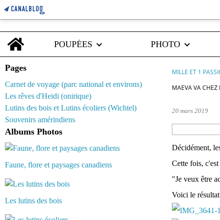
Home
POUPÉES
PHOTO
Pages
MILLE ET 1 PASS
Carnet de voyage (parc national et environs)
MAEVA VA CHEZ 
Les rêves d'Heidi (onirique)
Lutins des bois et Lutins écoliers (Wichtel)
20 mars 2019
Souvenirs amérindiens
Albums Photos
Décidément, les
Cette fois, c'e
Faune, flore et paysages canadiens
"Je veux être ac
Voici le résultat
Les lutins des bois