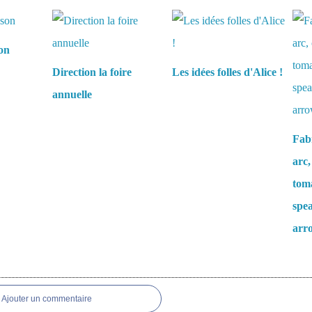
aussi :
son
Direction la foire
Les idées folles d'Alice !
annuelle
Fabr
arc,
tom
spea
arr
es
Ajouter un commentaire