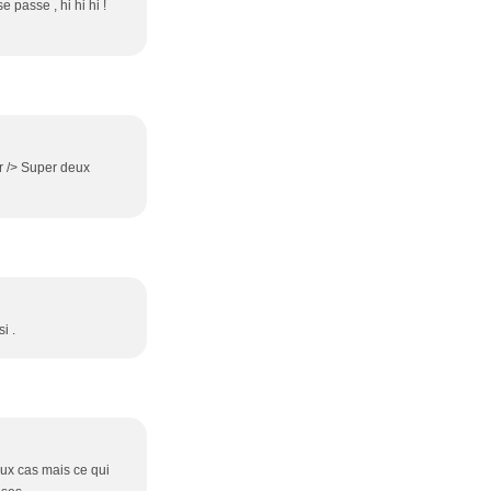
e passe , hi hi hi !
br /> Super deux
i .
deux cas mais ce qui