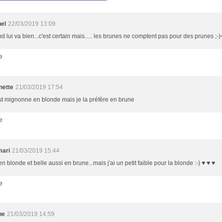
nel
22/03/2019 13:09
nd lui va bien...c'est certain mais..... les brunes ne comptent pas pour des prunes ;-)
e
nette
21/03/2019 17:54
st mignonne en blonde mais je la préfère en brune
e
mari
21/03/2019 15:44
en blonde et belle aussi en brune...mais j'ai un petit faible pour la blonde :-) ♥ ♥ ♥
e
ne
21/03/2019 14:59