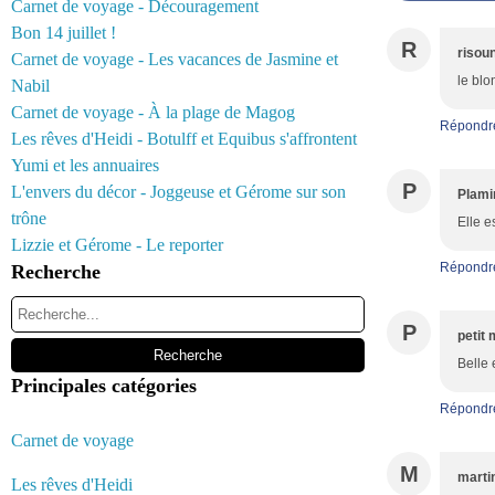
Carnet de voyage - Découragement
Bon 14 juillet !
R
risou
Carnet de voyage - Les vacances de Jasmine et
le blo
Nabil
Carnet de voyage - À la plage de Magog
Répondr
Les rêves d'Heidi - Botulff et Equibus s'affrontent
Yumi et les annuaires
P
L'envers du décor - Joggeuse et Gérome sur son
Plami
trône
Elle e
Lizzie et Gérome - Le reporter
Répondr
Recherche
P
petit 
Belle 
Principales catégories
Répondr
Carnet de voyage
M
marti
Les rêves d'Heidi