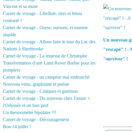
Vous aimerez 
Vincent et sa muse
Carnet de voyage - Libellule. rires et bisou
contrarié !
Carnet de voyage - Ourse, oursons, et touriste
stupide
Un nouveau g
Carnet de voyage - Allons faire le tour du Lac des
Nations à Sherbrooke
"rescapé" ! -
Carnet de voyage - La tristesse de Christophe
"survivor" !
Transformation d'une Land Rover Barbie pour les
pompiers
Carnet de voyage - un campeur mal embouché
Nouveau venu, graphisme et poésie
Carnet de voyage - Critiques et guérison
Carnet de voyage - Du nouveau chez Tamsir +
l'Odyssée et un bon prof
Un thermomètre bipolaire !!!
Carnet de voyage - Découragement
Commentair
Bon 14 juillet !