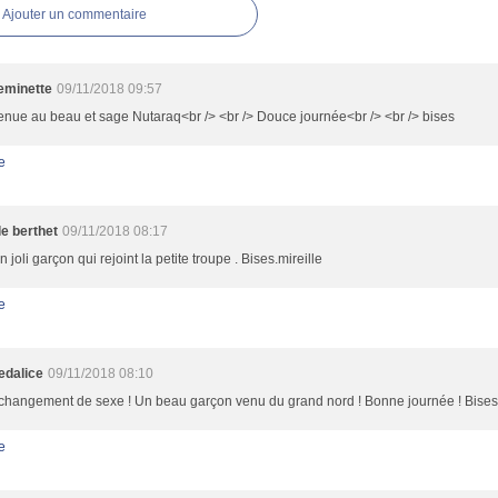
Ajouter un commentaire
minette
09/11/2018 09:57
nue au beau et sage Nutaraq<br /> <br /> Douce journée<br /> <br /> bises
e
le berthet
09/11/2018 08:17
n joli garçon qui rejoint la petite troupe . Bises.mireille
e
dalice
09/11/2018 08:10
changement de sexe ! Un beau garçon venu du grand nord ! Bonne journée ! Bises
e