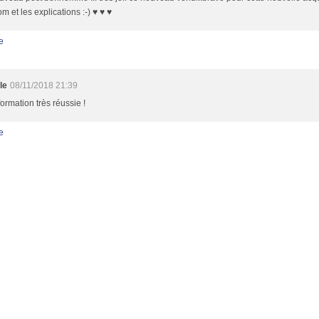
m et les explications :-) ♥ ♥ ♥
e
le
08/11/2018 21:39
ormation très réussie !
e