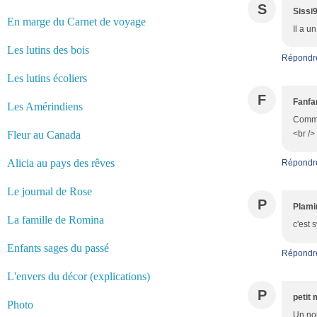
S
Sissi
En marge du Carnet de voyage
Il a u
Les lutins des bois
Répondr
Les lutins écoliers
F
Fanfa
Les Amérindiens
Comme 
Fleur au Canada
<br /
Alicia au pays des rêves
Répondr
Le journal de Rose
P
Plami
La famille de Romina
c'est 
Enfants sages du passé
Répondr
L'envers du décor (explications)
P
petit 
Photo
Un nou