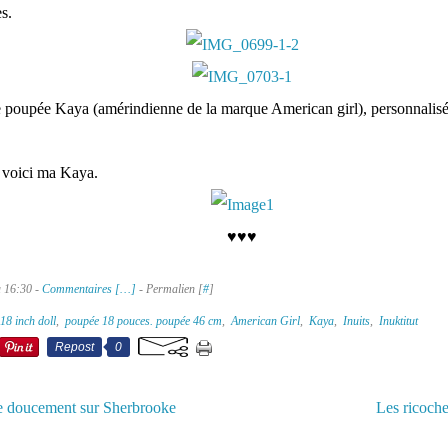
s.
e poupée Kaya (amérindienne de la marque American girl), personnalis
 voici ma Kaya.
♥♥♥
à 16:30 -
Commentaires [
…
]
- Permalien [
#
]
18 inch doll
,
poupée 18 pouces. poupée 46 cm
,
American Girl
,
Kaya
,
Inuits
,
Inuktitut
Repost
0
ve doucement sur Sherbrooke
Les ricoche