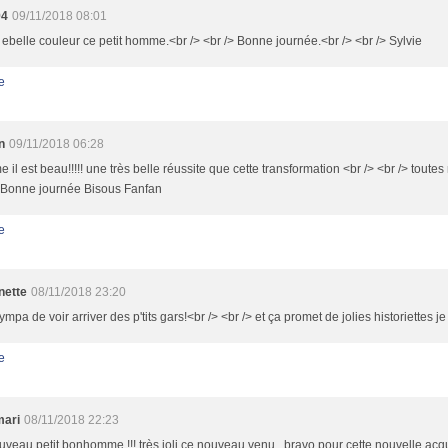
94
09/11/2018 08:01
n ebelle couleur ce petit homme.<br /> <br /> Bonne journée.<br /> <br /> Sylvie
e
n
09/11/2018 06:28
il est beau!!!!! une très belle réussite que cette transformation <br /> <br /> toutes 
> Bonne journée Bisous Fanfan
e
nette
08/11/2018 23:20
sympa de voir arriver des p'tits gars!<br /> <br /> et ça promet de jolies historiettes je 
e
mari
08/11/2018 22:23
veau petit bonhomme !!! très joli ce nouveau venu...bravo pour cette nouvelle acqu