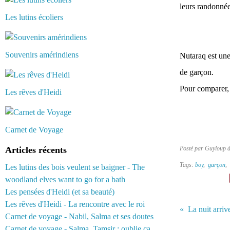
leurs randonnée
Les lutins écoliers
Souvenirs amérindiens
Nutaraq est un
de garçon.
Pour comparer,
Les rêves d'Heidi
Carnet de Voyage
Articles récents
Posté par Guyloup 
Tags:
boy
,
garçon
,
Les lutins des bois veulent se baigner - The
woodland elves want to go for a bath
Les pensées d'Heidi (et sa beauté)
Les rêves d'Heidi - La rencontre avec le roi
La nuit arri
Carnet de voyage - Nabil, Salma et ses doutes
Carnet de voyage - Salma, Tamsir : oublie ça...