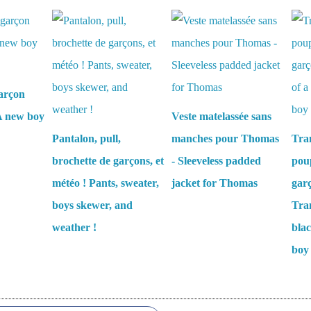
aussi :
arçon
 A new boy
Veste matelassée sans
Pantalon, pull,
manches pour Thomas
Tra
brochette de garçons, et
- Sleeveless padded
poup
météo ! Pants, sweater,
jacket for Thomas
garç
boys skewer, and
Tra
weather !
blac
boy
es