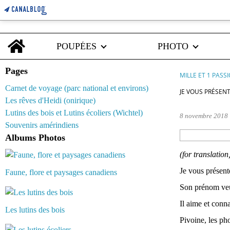
Home
POUPÉES
PHOTO
Pages
MILLE ET 1 PASS
Carnet de voyage (parc national et environs)
JE VOUS PRÉSEN
Les rêves d'Heidi (onirique)
Lutins des bois et Lutins écoliers (Wichtel)
8 novembre 2018
Souvenirs amérindiens
Albums Photos
(for translation
Je vous présen
Faune, flore et paysages canadiens
Son prénom veut
Il aime et conn
Les lutins des bois
Pivoine, les ph