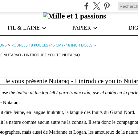
FIL & LAINE
PAPIER
DIG
IONS
>
POUPÉES 18 POUCES (46 CM) - 18 INCH DOLLS
>
TE NUTARAQ - I INTRODUCE YOU TO NUTARAQ
Je vous présente Nutaraq - I introduce you to Nuta
, use the button at the top left / para traducción, use el botón en la par
te
Nutaraq
.
 dire Jeune, en langue Inuktitut, la langue des Inuits du Grand-Nord.
ait la nature comme aucun autre ne la connait. Il sera donc le compagno
otographes, mais aussi de Marianne et Logan, les amoureux de la nature,