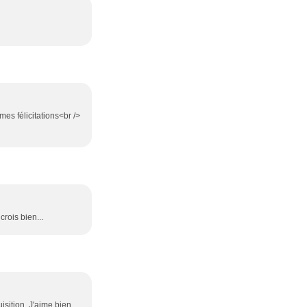
mes félicitations<br />
crois bien...
isition. J'aime bien