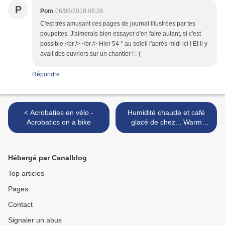
P
Pom
06/08/2018 06:26
C'est très amusant ces pages de journal illustrées par tes
poupettes. J'aimerais bien essayer d'en faire autant, si c'est
possible.<br /> <br /> Hier 54 ° au soleil l'après-midi ici ! Et il y
avait des ouvriers sur un chantier ! :-(
Répondre
< Acrobaties en vélo -
Humidité chaude et café
Acrobatics on a bike
glacé de chez... Warm
humidity an iced coffe
from... >
Hébergé par Canalblog
Top articles
Pages
Contact
Signaler un abus