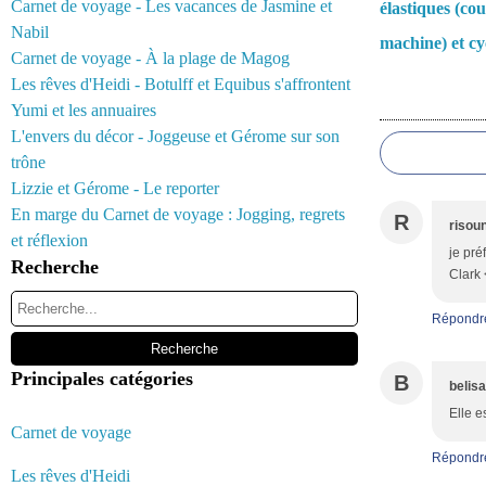
Carnet de voyage - Les vacances de Jasmine et
élastiques (co
Nabil
machine) et cyc
Carnet de voyage - À la plage de Magog
Les rêves d'Heidi - Botulff et Equibus s'affrontent
Commentair
Yumi et les annuaires
L'envers du décor - Joggeuse et Gérome sur son
trône
Lizzie et Gérome - Le reporter
En marge du Carnet de voyage : Jogging, regrets
R
risou
et réflexion
je pré
Recherche
Clark 
Répondr
Principales catégories
B
belis
Elle e
Carnet de voyage
Répondr
Les rêves d'Heidi