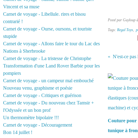
Vincent et sa muse
Carnet de voyage - Libellule. rires et bisou
Posté par Guyloup 
contrarié !
Carnet de voyage - Ourse, oursons, et touriste
Tags:
Regal Toys
,
p
stupide
Carnet de voyage - Allons faire le tour du Lac des
Nations à Sherbrooke
N'est-ce pas l
Carnet de voyage - La tristesse de Christophe
Transformation d'une Land Rover Barbie pour les
Vous aimerez 
pompiers
Carnet de voyage - un campeur mal embouché
Nouveau venu, graphisme et poésie
Carnet de voyage - Critiques et guérison
Carnet de voyage - Du nouveau chez Tamsir +
l'Odyssée et un bon prof
Un thermomètre bipolaire !!!
Couture pour 
Carnet de voyage - Découragement
tunique à fron
Bon 14 juillet !