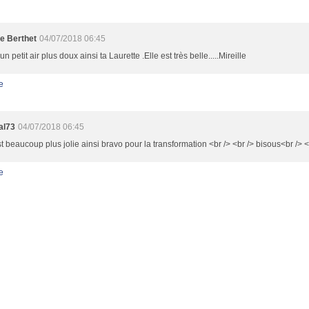
le Berthet
04/07/2018 06:45
un petit air plus doux ainsi ta Laurette .Elle est très belle.....Mireille
e
al73
04/07/2018 06:45
st beaucoup plus jolie ainsi bravo pour la transformation <br /> <br /> bisous<br /> 
e