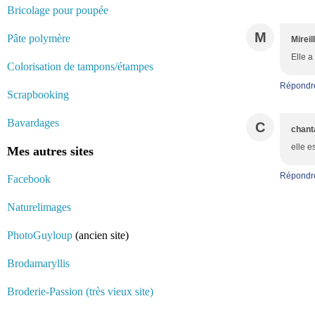
Bricolage pour poupée
M
Pâte polymère
Mireil
Elle a 
Colorisation de tampons/étampes
Répondr
Scrapbooking
Bavardages
C
chant
elle e
Mes autres sites
Répondr
Facebook
Naturelimages
PhotoGuyloup
(ancien site)
Brodamaryllis
Broderie-Passion (très vieux site)