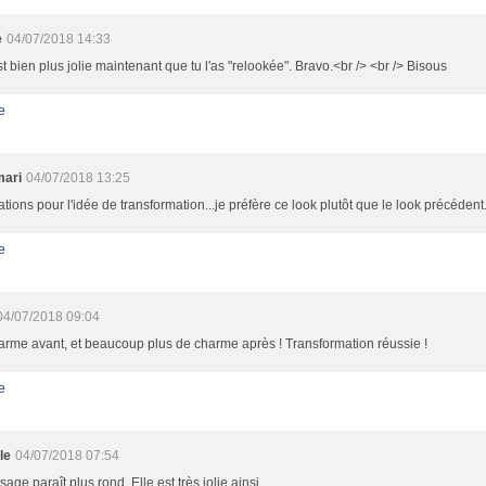
e
04/07/2018 14:33
st bien plus jolie maintenant que tu l'as "relookée". Bravo.<br /> <br /> Bisous
e
mari
04/07/2018 13:25
tations pour l'idée de transformation...je préfère ce look plutôt que le look précédent.
e
04/07/2018 09:04
rme avant, et beaucoup plus de charme après ! Transformation réussie !
e
le
04/07/2018 07:54
sage paraît plus rond. Elle est très jolie ainsi.