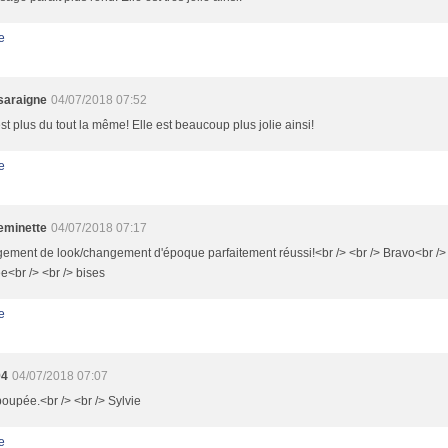
e
saraigne
04/07/2018 07:52
st plus du tout la même! Elle est beaucoup plus jolie ainsi!
e
minette
04/07/2018 07:17
ement de look/changement d'époque parfaitement réussi!<br /> <br /> Bravo<br />
e<br /> <br /> bises
e
94
04/07/2018 07:07
poupée.<br /> <br /> Sylvie
e