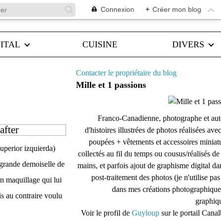
Connexion
+
Créer mon blog
ITAL
CUISINE
DIVERS
Contacter le propriétaire du blog
Mille et 1 passions
Franco-Canadienne, photographe et aut
after
d'histoires illustrées de photos réalisées ave
poupées + vêtements et accessoires miniat
 superior izquierda)
collectés au fil du temps ou cousus/réalisés d
 grande demoiselle de
mains, et parfois ajout de graphisme digital da
post-traitement des photos (je n'utilise pas
n maquillage qui lui
dans mes créations photographique
is au contraire voulu
graphiqu
Voir le profil de
Guyloup
sur le portail Cana