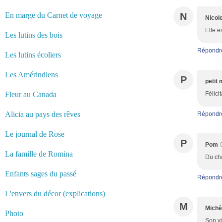
En marge du Carnet de voyage
N
Nicol
Elle e
Les lutins des bois
Répondr
Les lutins écoliers
Les Amérindiens
P
petit 
Fleur au Canada
Félici
Alicia au pays des rêves
Répondr
Le journal de Rose
P
Pom
La famille de Romina
Du cha
Enfants sages du passé
Répondr
L'envers du décor (explications)
M
Michè
Photo
Son vi