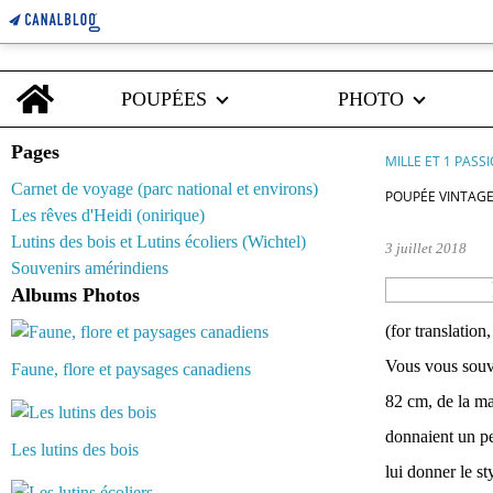
Home
POUPÉES
PHOTO
Pages
MILLE ET 1 PASS
Carnet de voyage (parc national et environs)
POUPÉE VINTAGE,
Les rêves d'Heidi (onirique)
Lutins des bois et Lutins écoliers (Wichtel)
3 juillet 2018
Souvenirs amérindiens
Albums Photos
(for translation
Vous vous souve
Faune, flore et paysages canadiens
82 cm, de la ma
donnaient un pe
Les lutins des bois
lui donner le s