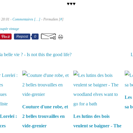
♥
♥
♥
à 20:01 -
Commentaires [
…
]
- Permalien [
#
]
oupée vintage
Repost
0
a belle vie ? - Is not this the good life?
L
aussi :
Les 
Couture d'une robe, et
sa b
Loreleï :
2 belles trouvailles en
Les lutins des bois
ces
vide-grenier
veulent se baigner - The