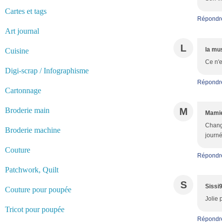
Cartes et tags
Répondr
Art journal
L
la mu
Cuisine
Ce n'e
Digi-scrap / Infographisme
Répondr
Cartonnage
Broderie main
M
Mamie
Chang
Broderie machine
journé
Couture
Répondr
Patchwork, Quilt
S
Sissi
Couture pour poupée
Jolie 
Tricot pour poupée
Répondr