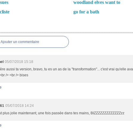
usues
woodland elves want to
liste
go for a bath
es
Ajouter un commentaire
nel
05/07/2018 15:18
fère aussi ta version, bravo, tu es un as de la "transformation"... c'est vrai qu'elle ava
<br /> <br /> bises
e
a61
05/07/2018 14:24
st plus jolie maintenant, une fois passée dans tes mains, BIZZZZZZZZZZZZZzz
e