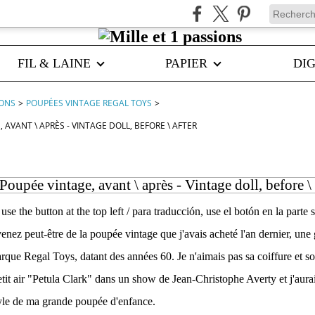
FIL & LAINE
PAPIER
DIG
IONS
>
POUPÉES VINTAGE REGAL TOYS
>
 AVANT \ APRÈS - VINTAGE DOLL, BEFORE \ AFTER
Poupée vintage, avant \ après - Vintage doll, before \ 
, use the button at the top left / para traducción, use el botón en la parte
nez peut-être de la poupée vintage que j'avais acheté l'an dernier, une
rque Regal Toys, datant des années 60. Je n'aimais pas sa coiffure et so
tit air "Petula Clark" dans un show de Jean-Christophe Averty et j'aura
tyle de ma grande poupée d'enfance.