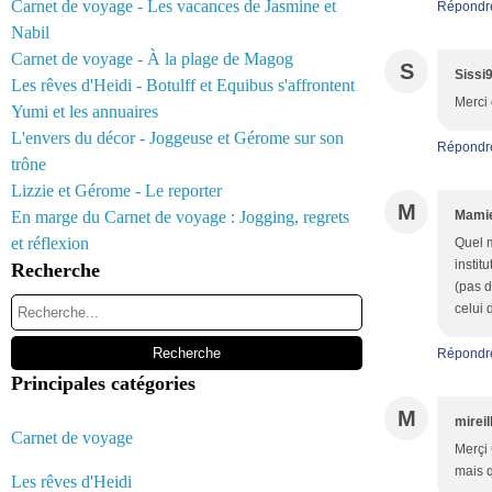
Carnet de voyage - Les vacances de Jasmine et
Répondr
Nabil
Carnet de voyage - À la plage de Magog
S
Sissi
Les rêves d'Heidi - Botulff et Equibus s'affrontent
Merci 
Yumi et les annuaires
L'envers du décor - Joggeuse et Gérome sur son
Répondr
trône
Lizzie et Gérome - Le reporter
M
En marge du Carnet de voyage : Jogging, regrets
Mamie
et réflexion
Quel m
instit
Recherche
(pas d
celui 
Répondr
Principales catégories
M
mireil
Carnet de voyage
Merçi 
mais q
Les rêves d'Heidi