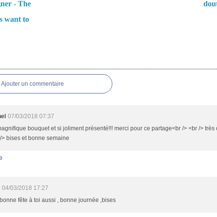
gner - The
dou
s want to
es
Ajouter un commentaire
nel
07/03/2018 07:37
agnifique bouquet et si joliment présenté!!! merci pour ce partage<br /> <br /> très dr
 /> bises et bonne semaine
e
04/03/2018 17:27
bonne fête à toi aussi , bonne journée ,bises