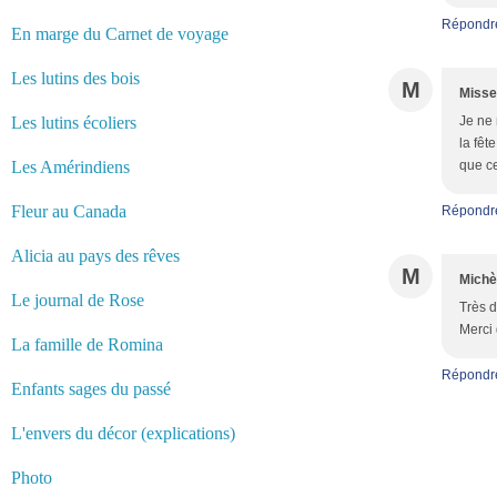
Répondr
En marge du Carnet de voyage
Les lutins des bois
M
Miss
Les lutins écoliers
Je ne 
la fêt
Les Amérindiens
que ce
Fleur au Canada
Répondr
Alicia au pays des rêves
M
Michè
Le journal de Rose
Très d
Merci 
La famille de Romina
Répondr
Enfants sages du passé
L'envers du décor (explications)
Photo