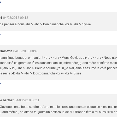
e
94
04/03/2018 09:13
de penser à nous.<br /> <br /> Bon dimanche.<br /> <br /> Sylvie
e
minette
04/03/2018 08:48
agnifique bouquet printanier ! <br /> <br /> Merci Guyloup :-)<br /> <br /> Nous n'
utionnalisé ce genre de fêtes dans ma famille, mère père, grand mère et même mai
e jaloux lol) <br /> <br /> Pour le sourire, j'ai ri, je n'ai jamais assumé le côté princ
de reine :-D<br /> <br /> Doux dimanche<br /> <br /> Bises
e
le berthet
04/03/2018 08:11
Guyloup ! on a beau se dire qu'une mamie , c'est une maman et que ce n'est pas grav
uand même , on attend toujours un petit coup de fil !!!!Bonne fête à toi aussi si tu e