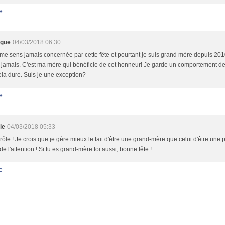
e
egue
04/03/2018 06:30
me sens jamais concernée par cette fête et pourtant je suis grand mère depuis 201
e jamais. C'est ma mère qui bénéficie de cet honneur! Je garde un comportement de 
la dure. Suis je une exception?
e
le
04/03/2018 05:33
rôle ! Je crois que je gère mieux le fait d'être une grand-mère que celui d'être une 
de l'attention ! Si tu es grand-mère toi aussi, bonne fête !
e