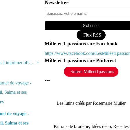
Newsletter
Flux RSS
Mille et 1 passions sur Facebook
https://www.facebook.com/LesMilleet1passi
Mille et 1 passions sur Pinterest
Révisions scolaires et casse-croûte + éléments à imprimer offerts - School Revisions and Snack + free printable items
Suivre Milleet1passions
---
Les lutins créés par Rosemarie Müller
et de voyage -
l, Salma et ses
Patrons de broderie, Idées déco, Recettes