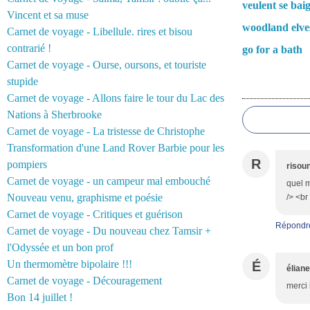
veulent se bai
Vincent et sa muse
woodland elve
Carnet de voyage - Libellule. rires et bisou
contrarié !
go for a bath
Carnet de voyage - Ourse, oursons, et touriste
stupide
Commentair
Carnet de voyage - Allons faire le tour du Lac des
Nations à Sherbrooke
Carnet de voyage - La tristesse de Christophe
Transformation d'une Land Rover Barbie pour les
R
pompiers
risou
Carnet de voyage - un campeur mal embouché
quel m
Nouveau venu, graphisme et poésie
/> <br
Carnet de voyage - Critiques et guérison
Répondr
Carnet de voyage - Du nouveau chez Tamsir +
l'Odyssée et un bon prof
Un thermomètre bipolaire !!!
É
éliane
Carnet de voyage - Découragement
merci 
Bon 14 juillet !