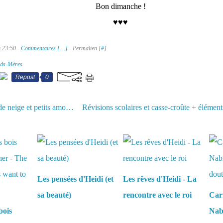
Bon dimanche !
♥♥♥
à 23:50 -
Commentaires [
…
]
- Permalien [
#
]
nds-Mères
Repost
0
Bonhomme de neige et petits amoureux - Snowman and little lovers
aussi :
Les pensées d'Heidi (et
Les rêves d'Heidi - La
sa beauté)
rencontre avec le roi
Carn
bois
Nabi