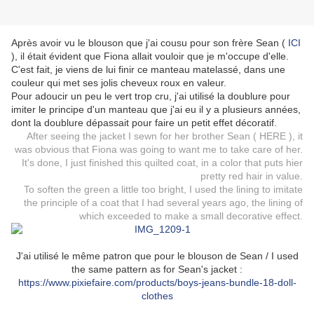
Après avoir vu le blouson que j'ai cousu pour son frère Sean (
ICI
), il était évident que Fiona allait vouloir que je m'occupe d'elle.
C'est fait, je viens de lui finir ce manteau matelassé, dans une
couleur qui met ses jolis cheveux roux en valeur.
Pour adoucir un peu le vert trop cru, j'ai utilisé la doublure pour
imiter le principe d'un manteau que j'ai eu il y a plusieurs années,
dont la doublure dépassait pour faire un petit effet décoratif.
After seeing the jacket I sewn for her brother Sean (
HERE
), it
was obvious that Fiona was going to want me to take care of her.
It's done, I just finished this quilted coat, in a color that puts hier
pretty red hair in value.
To soften the green a little too bright, I used the lining to imitate
the principle of a coat that I had several years ago, the lining of
which exceeded to make a small decorative effect.
J'ai utilisé le même patron que pour le blouson de Sean / I used
the same pattern as for Sean's jacket :
https://www.pixiefaire.com/products/boys-jeans-bundle-18-doll-
clothes