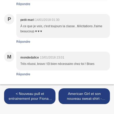
Répondre
P
petit mari
14/01/2018 01:30
À ce que je vois, c'est toujours la classe...félicitations J'aime
beaucoup ♥ ♥ ♥
Répondre
M
mondedalice
13/01/2018 23:01
Très réussi, bravo ! Et bien nécessaire chez toi ! Bises
Répondre
< Nouveau pull et
American Girl et son
entrainement pour Fiona -
nouveau sweat-shirt -
New sweater and training
American Girl and her new
for Fiona -
sweatshirt >