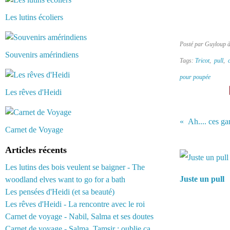
Les lutins écoliers
Posté par Guyloup 
Souvenirs amérindiens
Tags:
Tricot
,
pull
,
pour poupée
Les rêves d'Heidi
Ah.... ces ga
Carnet de Voyage
Vous aimerez 
Articles récents
Les lutins des bois veulent se baigner - The
Juste un pull
woodland elves want to go for a bath
Les pensées d'Heidi (et sa beauté)
Les rêves d'Heidi - La rencontre avec le roi
Carnet de voyage - Nabil, Salma et ses doutes
Carnet de voyage - Salma, Tamsir : oublie ça...