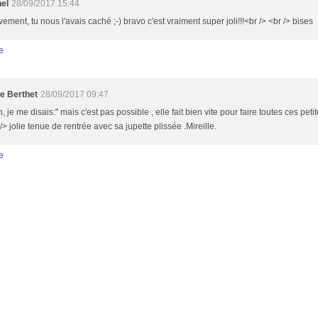
nel
28/09/2017 15:44
ivement, tu nous l'avais caché ;-) bravo c'est vraiment super joli!!!<br /> <br /> bises
e
le Berthet
28/09/2017 09:47
, je me disais:" mais c'est pas possible , elle fait bien vite pour faire toutes ces petites
 /> jolie tenue de rentrée avec sa jupette plissée .Mireille.
e