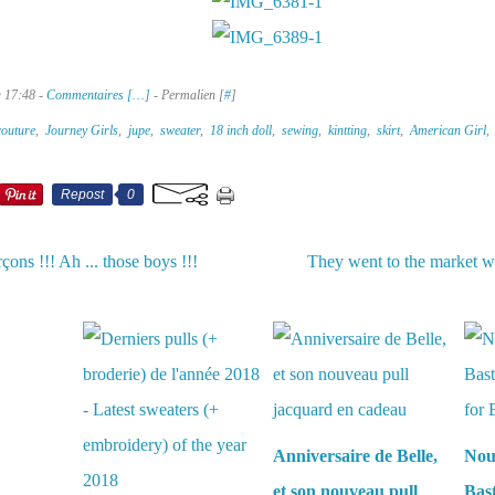
à 17:48 -
Commentaires [
…
]
- Permalien [
#
]
couture
,
Journey Girls
,
jupe
,
sweater
,
18 inch doll
,
sewing
,
kintting
,
skirt
,
American Girl
Repost
0
rçons !!! Ah ... those boys !!!
They went to the market wit
aussi :
Anniversaire de Belle,
Nou
et son nouveau pull
Bas