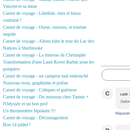
Vincent et sa muse
Carnet de voyage - Libellule. rires et bisou
contrarié !
Carnet de voyage - Ourse, oursons, et touriste
stupide
Carnet de voyage - Allons faire le tour du Lac des
Nations à Sherbrooke
Carnet de voyage - La tristesse de Christophe
Transformation d'une Land Rover Barbie pour les
Commentair
pompiers
Carnet de voyage - un campeur mal embouché
Nouveau venu, graphisme et poésie
Carnet de voyage - Critiques et guérison
C
cattt
Carnet de voyage - Du nouveau chez Tamsir +
J'ador
l'Odyssée et un bon prof
Un thermomètre bipolaire !!!
Répondr
Carnet de voyage - Découragement
Bon 14 juillet !