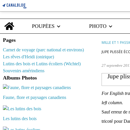
Home
POUPÉES
PHOTO
Pages
MILLE ET 1 PASS
Carnet de voyage (parc national et environs)
JUPE PLISSÉE ÉC
Les rêves d'Heidi (onirique)
Lutins des bois et Lutins écoliers (Wichtel)
27 septembre 201
Souvenirs amérindiens
Jupe plis
Albums Photos
For English tra
Faune, flore et paysages canadiens
left column.
Sauf erreur de 
Les lutins des bois
tricoté pour Da