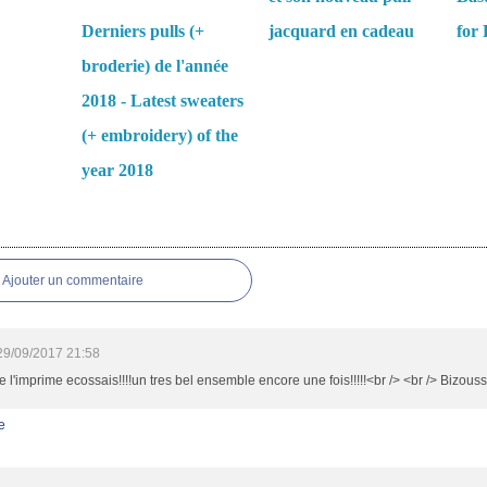
Derniers pulls (+
jacquard en cadeau
for 
broderie) de l'année
2018 - Latest sweaters
(+ embroidery) of the
year 2018
es
Ajouter un commentaire
29/09/2017 21:58
e l'imprime ecossais!!!!un tres bel ensemble encore une fois!!!!!<br /> <br /> Bizous
e