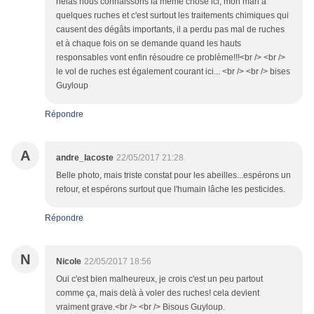
hélas nous connaissons la même chose ici, mon mari a
quelques ruches et c'est surtout les traitements chimiques qui
causent des dégâts importants, il a perdu pas mal de ruches
et à chaque fois on se demande quand les hauts
responsables vont enfin résoudre ce problème!!!<br /> <br />
le vol de ruches est également courant ici... <br /> <br /> bises
Guyloup
Répondre
A
andre_lacoste
22/05/2017 21:28
Belle photo, mais triste constat pour les abeilles...espérons un
retour, et espérons surtout que l'humain lâche les pesticides.
Répondre
N
Nicole
22/05/2017 18:56
Oui c'est bien malheureux, je crois c'est un peu partout
comme ça, mais delà à voler des ruches! cela devient
vraiment grave.<br /> <br /> Bisous Guyloup.