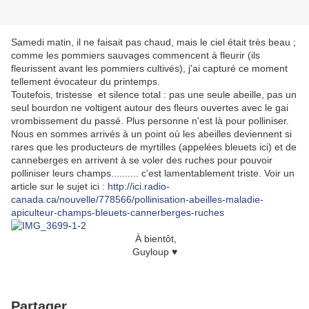
Samedi matin, il ne faisait pas chaud, mais le ciel était très beau ;
comme les pommiers sauvages commencent à fleurir (ils
fleurissent avant les pommiers cultivés), j'ai capturé ce moment
tellement évocateur du printemps.
Toutefois, tristesse et silence total : pas une seule abeille, pas un
seul bourdon ne voltigent autour des fleurs ouvertes avec le gai
vrombissement du passé. Plus personne n'est là pour polliniser.
Nous en sommes arrivés à un point où l
es abeilles deviennent si
rares que les producteurs de myrtilles (appelées bleuets ici) et de
canneberges en arrivent à se voler des ruches pour pouvoir
polliniser leurs champs.......... c'est lamentablement triste. Voir un
article sur le sujet ici :
http://ici.radio-
canada.ca/nouvelle/778566/pollinisation-abeilles-maladie-
apiculteur-champs-bleuets-cannerberges-ruches
À bientôt,
Guyloup ♥
Partager