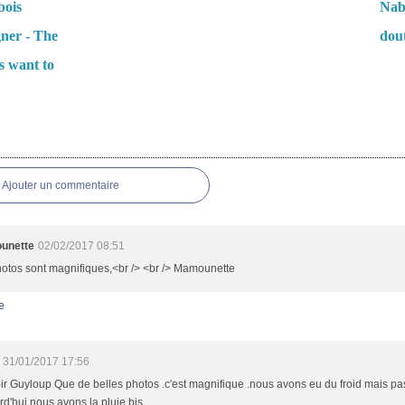
bois
Nabi
gner - The
dou
s want to
es
Ajouter un commentaire
unette
02/02/2017 08:51
otos sont magnifiques,<br /> <br /> Mamounette
e
31/01/2017 17:56
r Guyloup Que de belles photos .c'est magnifique .nous avons eu du froid mais pa
rd'hui nous avons la pluie bis