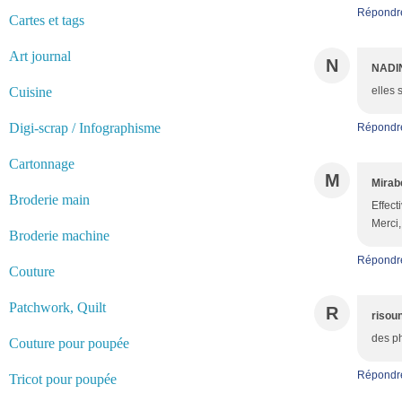
Répondr
Cartes et tags
Art journal
N
NADI
Cuisine
elles 
Digi-scrap / Infographisme
Répondr
Cartonnage
M
Mirab
Broderie main
Effect
Merci,
Broderie machine
Répondr
Couture
Patchwork, Quilt
R
risou
des ph
Couture pour poupée
Répondr
Tricot pour poupée