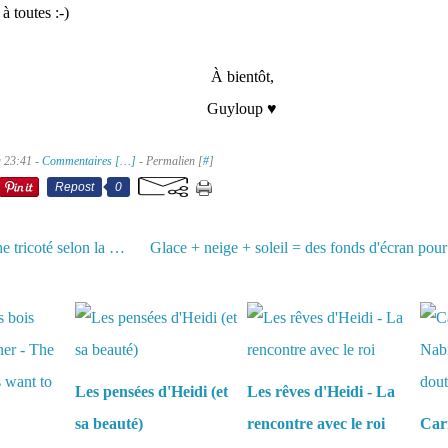
 toutes :-)
À bientôt,
Guyloup ♥
à 23:41 -
Commentaires [
…
]
- Permalien [
#
]
Repost
0
Pull à capuche tricoté selon la méthode suisse (ou scandinave)
aussi :
Les pensées d'Heidi (et
Les rêves d'Heidi - La
sa beauté)
rencontre avec le roi
Carn