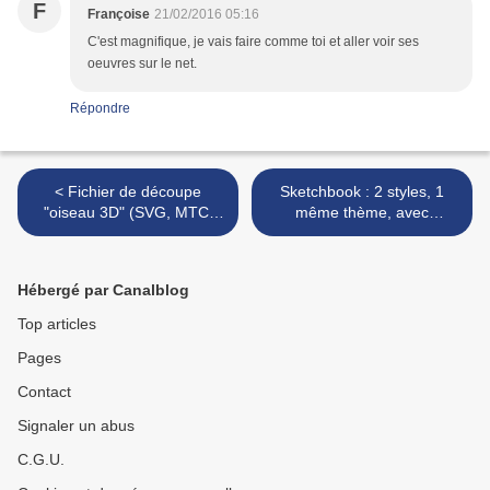
F
Françoise
21/02/2016 05:16
C'est magnifique, je vais faire comme toi et aller voir ses
oeuvres sur le net.
Répondre
< Fichier de découpe
Sketchbook : 2 styles, 1
"oiseau 3D" (SVG, MTC,
même thème, avec
FCM, Studio)
couleurs, calque et broderie
machine >
Hébergé par Canalblog
Top articles
Pages
Contact
Signaler un abus
C.G.U.